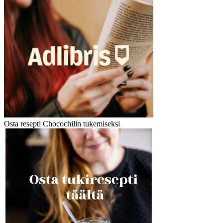
Osta resepti Chocochilin tukemiseksi