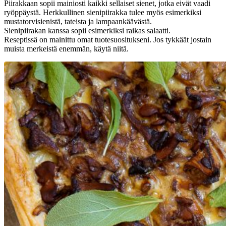
Piirakkaan sopii mainiosti kaikki sellaiset sienet, jotka eivät vaadi
ryöppäystä. Herkkullinen sienipiirakka tulee myös esimerkiksi
mustatorvisienistä, tateista ja lampaankäävästä.
Sienipiirakan kanssa sopii esimerkiksi raikas salaatti.
Reseptissä on mainittu omat tuotesuositukseni. Jos tykkäät jostain
muista merkeistä enemmän, käytä niitä.