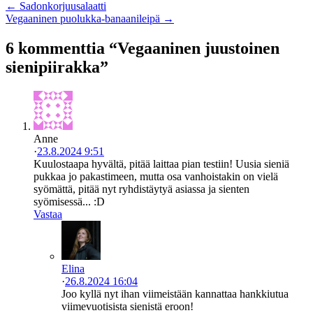
← Sadonkorjuusalaatti
Vegaaninen puolukka-banaanileipä →
6 kommenttia “Vegaaninen juustoinen
sienipiirakka”
Anne
·
23.8.2024 9:51
Kuulostaapa hyvältä, pitää laittaa pian testiin! Uusia sieniä
pukkaa jo pakastimeen, mutta osa vanhoistakin on vielä
syömättä, pitää nyt ryhdistäytyä asiassa ja sienten
syömisessä... :D
Vastaa
Elina
·
26.8.2024 16:04
Joo kyllä nyt ihan viimeistään kannattaa hankkiutua
viimevuotisista sienistä eroon!