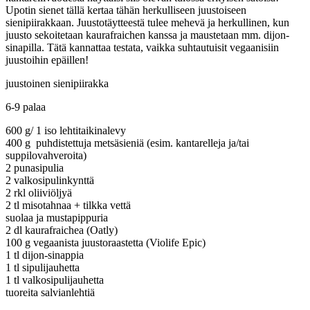
Upotin sienet tällä kertaa tähän herkulliseen juustoiseen
sienipiirakkaan. Juustotäytteestä tulee mehevä ja herkullinen, kun
juusto sekoitetaan kaurafraichen kanssa ja maustetaan mm. dijon-
sinapilla. Tätä kannattaa testata, vaikka suhtautuisit vegaanisiin
juustoihin epäillen!
juustoinen sienipiirakka
6-9 palaa
600 g/ 1 iso lehtitaikinalevy
400 g puhdistettuja metsäsieniä (esim. kantarelleja ja/tai
suppilovahveroita)
2 punasipulia
2 valkosipulinkynttä
2 rkl oliiviöljyä
2 tl misotahnaa + tilkka vettä
suolaa ja mustapippuria
2 dl kaurafraichea (Oatly)
100 g vegaanista juustoraastetta (Violife Epic)
1 tl dijon-sinappia
1 tl sipulijauhetta
1 tl valkosipulijauhetta
tuoreita salvianlehtiä