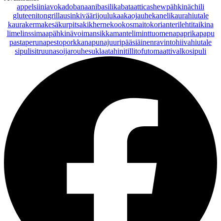
appelsiini
avokado
banaani
basilika
bataatti
cashewpähkinä
chili
gluteeniton
grillaus
inkivääri
joulu
kaakaojauhe
kaneli
kaurahiutale
kaurakerma
kesäkurpitsa
kikherne
kookosmaito
korianteri
lehtitaikina
lime
linssi
maapähkinävoi
mansikka
manteli
minttu
omena
paprika
papu
pasta
peruna
pesto
porkkana
punajuuri
pääsiäinen
ravintohiivahiutale
sipuli
sitruuna
soijarouhe
suklaa
tahini
tilli
tofu
tomaatti
valkosipuli