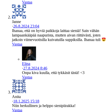
Vastaa
Janne
·
26.8.2024 23:04
Ihanaa, että on hyviä paikkoja laittaa sieniä! Sain vähän
lampaankääpää naapurista, mutten aivan riittävästi, joten
jatkoin viimevuotisilla kuivatuilla suppiksilla. Ihanaa tuli
Vastaa
Elina
·
27.8.2024 8:46
Onpa kiva kuulla, että tykkäsit tästä! <3
Vastaa
Anita
·
18.1.2025 15:18
Niin herkullinen ja helppo sienipiirakka!
Vastaa