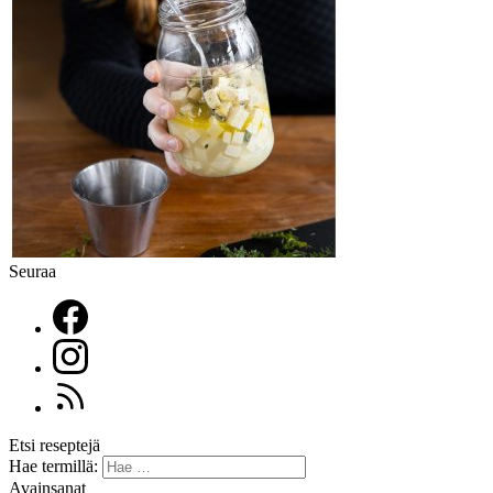
Seuraa
Etsi reseptejä
Hae termillä:
Avainsanat