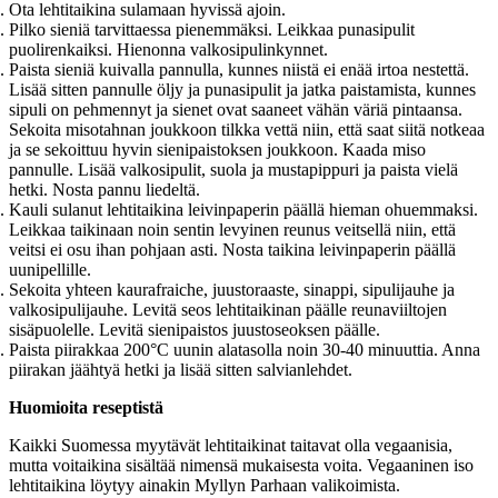
Ota lehtitaikina sulamaan hyvissä ajoin.
Pilko sieniä tarvittaessa pienemmäksi. Leikkaa punasipulit
puolirenkaiksi. Hienonna valkosipulinkynnet.
Paista sieniä kuivalla pannulla, kunnes niistä ei enää irtoa nestettä.
Lisää sitten pannulle öljy ja punasipulit ja jatka paistamista, kunnes
sipuli on pehmennyt ja sienet ovat saaneet vähän väriä pintaansa.
Sekoita misotahnan joukkoon tilkka vettä niin, että saat siitä notkeaa
ja se sekoittuu hyvin sienipaistoksen joukkoon. Kaada miso
pannulle. Lisää valkosipulit, suola ja mustapippuri ja paista vielä
hetki. Nosta pannu liedeltä.
Kauli sulanut lehtitaikina leivinpaperin päällä hieman ohuemmaksi.
Leikkaa taikinaan noin sentin levyinen reunus veitsellä niin, että
veitsi ei osu ihan pohjaan asti. Nosta taikina leivinpaperin päällä
uunipellille.
Sekoita yhteen kaurafraiche, juustoraaste, sinappi, sipulijauhe ja
valkosipulijauhe. Levitä seos lehtitaikinan päälle reunaviiltojen
sisäpuolelle. Levitä sienipaistos juustoseoksen päälle.
Paista piirakkaa 200°C uunin alatasolla noin 30-40 minuuttia. Anna
piirakan jäähtyä hetki ja lisää sitten salvianlehdet.
Huomioita reseptistä
Kaikki Suomessa myytävät lehtitaikinat taitavat olla vegaanisia,
mutta voitaikina sisältää nimensä mukaisesta voita. Vegaaninen iso
lehtitaikina löytyy ainakin Myllyn Parhaan valikoimista.