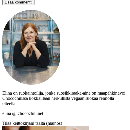
Elina on ruokaintoilija, jonka suosikkiraaka-aine on maapähkinävoi.
Chocochilissä kokkaillaan herkullista vegaaniruokaa rennolla
otteella.
elina @ chocochili.net
Tilaa keittokirjani täältä (mainos)