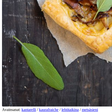
Avainsanat:
kantarelli
/
kaurafraiche
/
lehtitaikina
/
metsäsieni