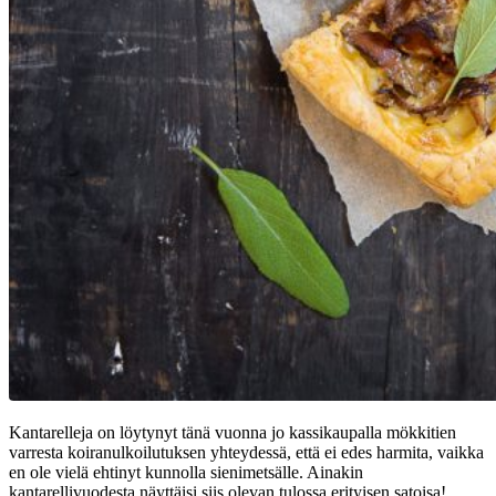
Kantarelleja on löytynyt tänä vuonna jo kassikaupalla mökkitien
varresta koiranulkoilutuksen yhteydessä, että ei edes harmita, vaikka
en ole vielä ehtinyt kunnolla sienimetsälle. Ainakin
kantarellivuodesta näyttäisi siis olevan tulossa erityisen satoisa!