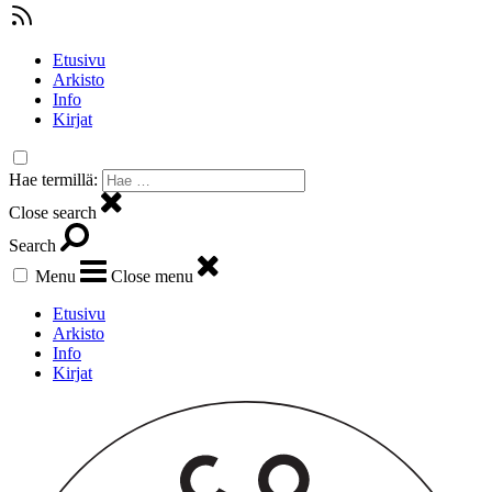
Etusivu
Arkisto
Info
Kirjat
Hae termillä:
Close search
Search
Menu
Close menu
Etusivu
Arkisto
Info
Kirjat