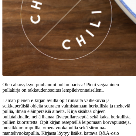
Olen alkusyksyn puuhannut pullan parissa! Pieni vegaaninen
pullakirja on rakkaudenosoitus lempileivonnaiselleni.
Tämän pienen e-kirjan avulla opit runsaita vaihekuvia ja
seikkaperäisiä ohjeita seuraten valmistamaan herkullisia ja meheviä
pullia, ilman eläinperäisiä aineita. Kirja sisältää ohjeen
pullataikinalle, neljä ihanaa täytepullareseptiä sekä kaksi herkullista
pullien kuorrutetta. Opit kirjan resepteillä leipomaan korvapuusteja,
mustikkamurupullia, omenavuokapullia sekä sitruuna-
mantelivuokapullia. Kirjasta löytyy lisäksi kattava Q&A-osio