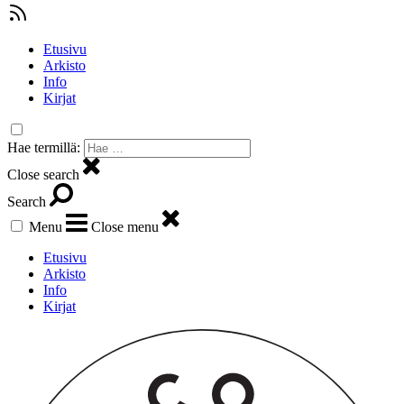
Etusivu
Arkisto
Info
Kirjat
Hae termillä:
Close search
Search
Menu
Close menu
Etusivu
Arkisto
Info
Kirjat