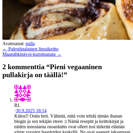
Avainsanat:
pulla
← Palestiinalainen linssikeitto
Maapähkinävoi-kurpitsapata →
2 kommenttia “Pieni vegaaninen
pullakirja on täällä!”
RL
·
30.9.2025 18:14
Kiitos!! Ostin heti. Vähintä, mitä voin tehdä tämän ihanan
blogin ja sen tekijän eteen :) Nämä reseptit ja keittokirjat ja
niiden innostama ruoanlaitto ovat olleet tosi tärkeitä elämän
viime vuosien haasteiden keskellä. Ne ovat saaneet jaksamaan