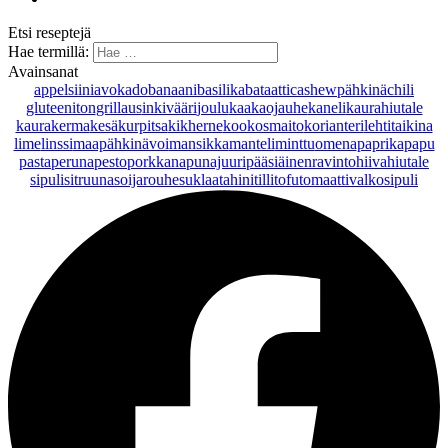
Etsi reseptejä
Hae termillä:
Avainsanat
appelsiini
avokado
banaani
basilika
bataatti
cashewpähkinä
chili
gluteeniton
grillaus
inkivääri
joulu
kaakaojauhe
kaneli
kaurahiutale
kaurakerma
kesäkurpitsa
kikherne
kookosmaito
korianteri
lehtitaikina
lime
linssi
maapähkinävoi
mansikka
manteli
minttu
omena
paprika
papu
pasta
peruna
pesto
porkkana
punajuuri
pääsiäinen
ravintohiivahiutale
sipuli
sitruuna
soijarouhe
suklaa
tahini
tilli
tofu
tomaatti
valkosipuli