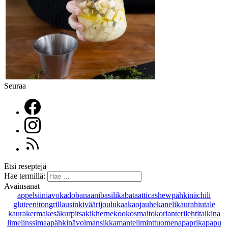
Seuraa
Etsi reseptejä
Hae termillä:
Avainsanat
appelsiini
avokado
banaani
basilika
bataatti
cashewpähkinä
chili
gluteeniton
grillaus
inkivääri
joulu
kaakaojauhe
kaneli
kaurahiutale
kaurakerma
kesäkurpitsa
kikherne
kookosmaito
korianteri
lehtitaikina
lime
linssi
maapähkinävoi
mansikka
manteli
minttu
omena
paprika
papu