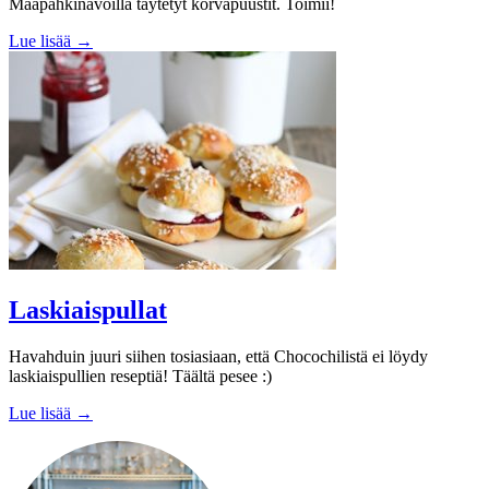
Maapähkinävoilla täytetyt korvapuustit. Toimii!
Lue lisää →
Laskiaispullat
Havahduin juuri siihen tosiasiaan, että Chocochilistä ei löydy
laskiaispullien reseptiä! Täältä pesee :)
Lue lisää →