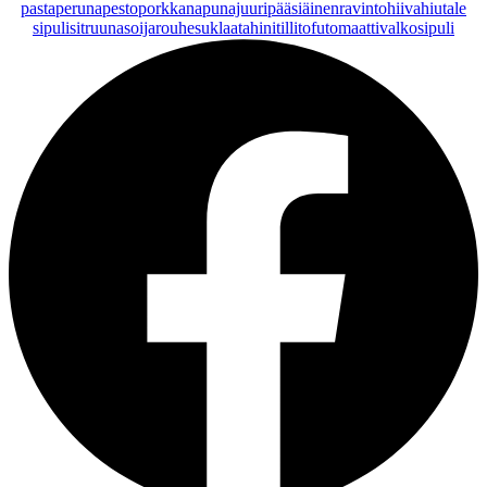
pasta
peruna
pesto
porkkana
punajuuri
pääsiäinen
ravintohiivahiutale
sipuli
sitruuna
soijarouhe
suklaa
tahini
tilli
tofu
tomaatti
valkosipuli