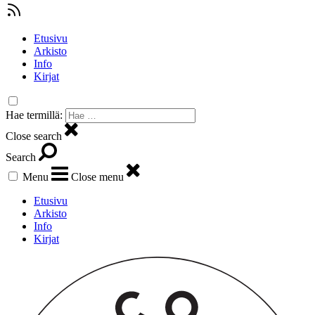
Etusivu
Arkisto
Info
Kirjat
Hae termillä:
Close search
Search
Menu
Close menu
Etusivu
Arkisto
Info
Kirjat