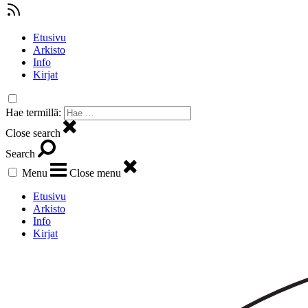
Etusivu
Arkisto
Info
Kirjat
Hae termillä:
Close search
Search
Menu
Close menu
Etusivu
Arkisto
Info
Kirjat