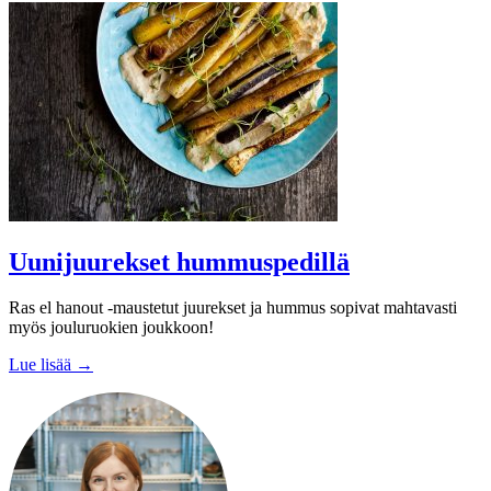
Uunijuurekset hummuspedillä
Ras el hanout -maustetut juurekset ja hummus sopivat mahtavasti
myös jouluruokien joukkoon!
Lue lisää →