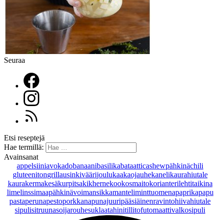
Seuraa
Etsi reseptejä
Hae termillä:
Avainsanat
appelsiini
avokado
banaani
basilika
bataatti
cashewpähkinä
chili
gluteeniton
grillaus
inkivääri
joulu
kaakaojauhe
kaneli
kaurahiutale
kaurakerma
kesäkurpitsa
kikherne
kookosmaito
korianteri
lehtitaikina
lime
linssi
maapähkinävoi
mansikka
manteli
minttu
omena
paprika
papu
pasta
peruna
pesto
porkkana
punajuuri
pääsiäinen
ravintohiivahiutale
sipuli
sitruuna
soijarouhe
suklaa
tahini
tilli
tofu
tomaatti
valkosipuli