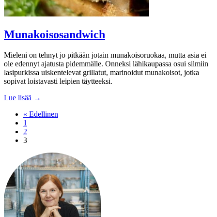
Munakoisosandwich
Mieleni on tehnyt jo pitkään jotain munakoisoruokaa, mutta asia ei
ole edennyt ajatusta pidemmälle. Onneksi lähikaupassa osui silmiin
lasipurkissa uiskentelevat grillatut, marinoidut munakoisot, jotka
sopivat loistavasti leipien täytteeksi.
Lue lisää →
« Edellinen
1
2
3