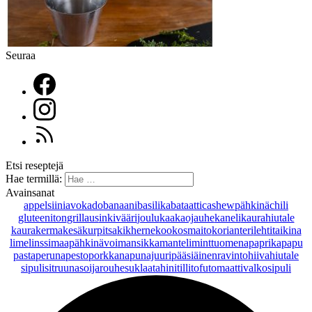
Seuraa
Etsi reseptejä
Hae termillä:
Avainsanat
appelsiini
avokado
banaani
basilika
bataatti
cashewpähkinä
chili
gluteeniton
grillaus
inkivääri
joulu
kaakaojauhe
kaneli
kaurahiutale
kaurakerma
kesäkurpitsa
kikherne
kookosmaito
korianteri
lehtitaikina
lime
linssi
maapähkinävoi
mansikka
manteli
minttu
omena
paprika
papu
pasta
peruna
pesto
porkkana
punajuuri
pääsiäinen
ravintohiivahiutale
sipuli
sitruuna
soijarouhe
suklaa
tahini
tilli
tofu
tomaatti
valkosipuli