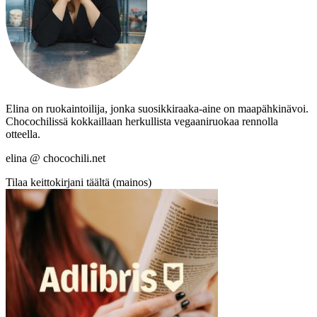
Elina on ruokaintoilija, jonka suosikkiraaka-aine on maapähkinävoi.
Chocochilissä kokkaillaan herkullista vegaaniruokaa rennolla
otteella.
elina @ chocochili.net
Tilaa keittokirjani täältä (mainos)