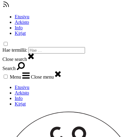
Etusivu
Arkisto
Info
Kirjat
Hae termillä:
Close search
Search
Menu
Close menu
Etusivu
Arkisto
Info
Kirjat