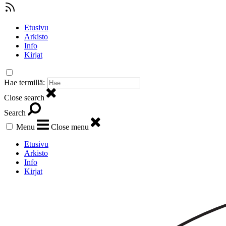
Etusivu
Arkisto
Info
Kirjat
Hae termillä:
Close search
Search
Menu
Close menu
Etusivu
Arkisto
Info
Kirjat