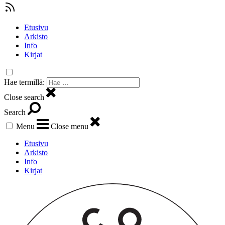
Etusivu
Arkisto
Info
Kirjat
Hae termillä:
Close search
Search
Menu
Close menu
Etusivu
Arkisto
Info
Kirjat