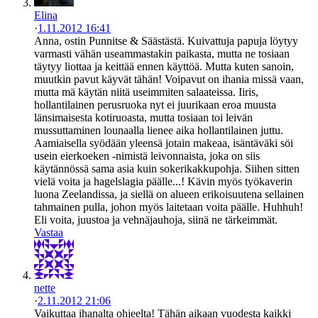
Elina
·
1.11.2012 16:41
Anna, ostin Punnitse & Säästästä. Kuivattuja papuja löytyy
varmasti vähän useammastakin paikasta, mutta ne tosiaan
täytyy liottaa ja keittää ennen käyttöä. Mutta kuten sanoin,
muutkin pavut käyvät tähän! Voipavut on ihania missä vaan,
mutta mä käytän niitä useimmiten salaateissa. Iiris,
hollantilainen perusruoka nyt ei juurikaan eroa muusta
länsimaisesta kotiruoasta, mutta tosiaan toi leivän
mussuttaminen lounaalla lienee aika hollantilainen juttu.
Aamiaisella syödään yleensä jotain makeaa, isäntäväki söi
usein eierkoeken -nimistä leivonnaista, joka on siis
käytännössä sama asia kuin sokerikakkupohja. Siihen sitten
vielä voita ja hagelslagia päälle...! Kävin myös työkaverin
luona Zeelandissa, ja siellä on alueen erikoisuutena sellainen
tahmainen pulla, johon myös laitetaan voita päälle. Huhhuh!
Eli voita, juustoa ja vehnäjauhoja, siinä ne tärkeimmät.
Vastaa
nette
·
2.11.2012 21:06
Vaikuttaa ihanalta ohjeelta! Tähän aikaan vuodesta kaikki