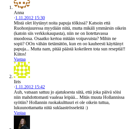
Anna
·
1.11.2012 15:30
Mistä olet löytänyt noita papuja tölkissä? Katsoin että
Ruohonjuuressa myydään niitä, mutta mikäli ymmärsin oikein
(katoin siis verkkokaupasta), niin ne on liotettavassa
muodossa. Osaatko kertoa mitään voipavuista? Mihin ne
sopii? OOn vähän tietämätön, kun en oo kauheesti käyttänyt
papuja... Mutta nam, pitää päästä kokeileen tota sun reseptiä!!
Kiitos!
Vastaa
Iiris
·
1.11.2012 15:42
Auh, vatsaan sattuu jo ajatuksesta siitä, että joka päivä söisi
niin mahdottomasti vaaleaa leipää... Mitäs muuta Hollannissa
syötiin? Hollannin ruokakulttuuri ei ole oikein tuttua,
lukuunottamatta niitä suklaaströsseleitä :)
Vastaa