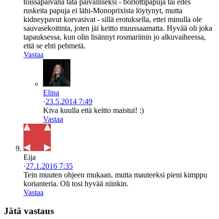
toissapäivänä tätä päivälliseksi - borlottipapuja tai edes
ruskeita papuja ei lähi-Monoprixista löytynyt, mutta
kidneypavut korvasivat - sillä erotuksella, ettei minulla ole
sauvasekoitinta, joten jäi keitto muussaamatta. Hyvää oli joka
tapauksessa, kun olin lisännyt rosmariinin jo alkuvaiheessa,
että se ehti pehmetä.
Vastaa
Elina
·
23.5.2014 7:49
Kiva kuulla että keitto maistui! :)
Vastaa
Eija
·
27.1.2016 7:35
Tein muuten ohjeen mukaan, mutta mauteeksi pieni kimppu
korianteria. Oli tosi hyvää niinkin.
Vastaa
Jätä vastaus