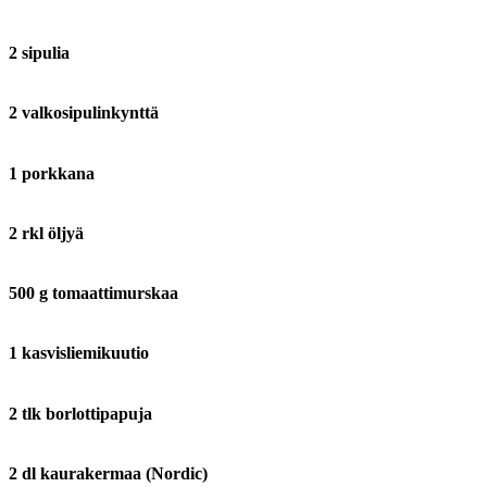
2 sipulia
2 valkosipulinkynttä
1 porkkana
2 rkl öljyä
500 g tomaattimurskaa
1 kasvisliemikuutio
2 tlk borlottipapuja
2 dl kaurakermaa (Nordic)