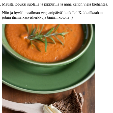
Mausta lopuksi suolalla ja pippurilla ja anna keiton vielä kiehahtaa.
Niin ja hyvää maailman vegaanipäivää kaikille! Kokkailkaahan
jotain ihania kasvisherkkuja tänään kotona :)