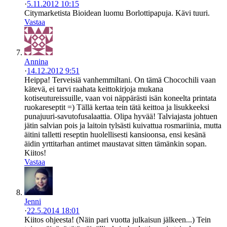
·
5.11.2012 10:15
Citymarketista Bioidean luomu Borlottipapuja. Kävi tuuri.
Vastaa
Annina
·
14.12.2012 9:51
Heippa! Terveisiä vanhemmiltani. On tämä Chocochili vaan
kätevä, ei tarvi raahata keittokirjoja mukana
kotiseutureissuille, vaan voi näppärästi isän koneelta printata
ruokareseptit =) Tällä kertaa tein tätä keittoa ja lisukkeeksi
punajuuri-savutofusalaattia. Olipa hyvää! Talviajasta johtuen
jätin salvian pois ja laitoin tylsästi kuivattua rosmariinia, mutta
äitini talletti reseptin huolellisesti kansioonsa, ensi kesänä
äidin yrttitarhan antimet maustavat sitten tämänkin sopan.
Kiitos!
Vastaa
Jenni
·
22.5.2014 18:01
Kiitos ohjeesta! (Näin pari vuotta julkaisun jälkeen...) Tein