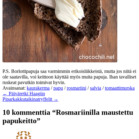
P.S. Borlottipapuja saa varmimmin erikoisliikkeistä, mutta jos niitä ei
ole saatavilla, voi keittoon käyttää myös muita papuja. Ihan tavalliset
ruskeat pavutkin toimivat hyvin.
Avainsanat:
kaurakerma
/
papu
/
rosmariini
/
salvia
/
tomaattimurska
← Päiväretki Haagiin
Piparkakkutaikinatryffelit →
10 kommenttia “Rosmariinilla maustettu
papukeitto”