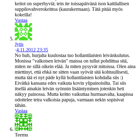
keitot on superhyviä; tein ite toissapäivänä ison kattilallisen
suppilovahverokeittoa (kaurakermaan). Tätä pitää myös
kokeilla!
Vastaa
Jytis
·
4.11.2012 23:35
No huh, hurjalta kuulostaa tuo hollantilaisten leivänkulutus.
Monissa "valkoisen leivän" maissa on tullut pohdittua sitä,
miten ne sillä oikein elää. Ja miten pysyvät mitoissa. Olen aina
miettinyt, että ehkä ne sitten vaan syövät sitä kohtuullisesti,
mutta tää ei nyt päde kyllä hollantilaisten kohdalla siis :)
Eivätkä kansana edes vaikuta kovin ylipainoisilta. Tai siis
itsellä ainakin leivän syönnin lisääntyminen jotenkin heti
näkyy painossa. Mutta keitto vaikuttaa hurmaavalta, kaapissa
odottelee tetra valkoisia papuja, varmaan nekin sopisivat
tähän.
Vastaa
Teemu