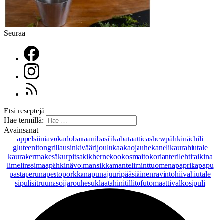
Seuraa
Etsi reseptejä
Hae termillä:
Avainsanat
appelsiini
avokado
banaani
basilika
bataatti
cashewpähkinä
chili
gluteeniton
grillaus
inkivääri
joulu
kaakaojauhe
kaneli
kaurahiutale
kaurakerma
kesäkurpitsa
kikherne
kookosmaito
korianteri
lehtitaikina
lime
linssi
maapähkinävoi
mansikka
manteli
minttu
omena
paprika
papu
pasta
peruna
pesto
porkkana
punajuuri
pääsiäinen
ravintohiivahiutale
sipuli
sitruuna
soijarouhe
suklaa
tahini
tilli
tofu
tomaatti
valkosipuli