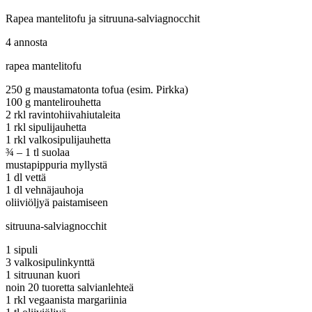
Rapea mantelitofu ja sitruuna-salviagnocchit
4 annosta
rapea mantelitofu
250 g maustamatonta tofua (esim. Pirkka)
100 g mantelirouhetta
2 rkl ravintohiivahiutaleita
1 rkl sipulijauhetta
1 rkl valkosipulijauhetta
¾ – 1 tl suolaa
mustapippuria myllystä
1 dl vettä
1 dl vehnäjauhoja
oliiviöljyä paistamiseen
sitruuna-salviagnocchit
1 sipuli
3 valkosipulinkynttä
1 sitruunan kuori
noin 20 tuoretta salvianlehteä
1 rkl vegaanista margariinia