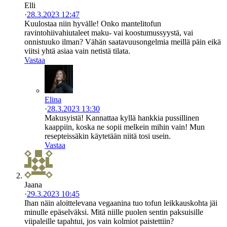
Elli
·
28.3.2023 12:47
Kuulostaa niin hyvälle! Onko mantelitofun
ravintohiivahiutaleet maku- vai koostumussyystä, vai
onnistuuko ilman? Vähän saatavuusongelmia meillä päin eikä
viitsi yhtä asiaa vain netistä tilata.
Vastaa
Elina
·
28.3.2023 13:30
Makusyistä! Kannattaa kyllä hankkia pussillinen
kaappiin, koska ne sopii melkein mihin vain! Mun
resepteissäkin käytetään niitä tosi usein.
Vastaa
Jaana
·
29.3.2023 10:45
Ihan näin aloittelevana vegaanina tuo tofun leikkauskohta jäi
minulle epäselväksi. Mitä niille puolen sentin paksuisille
viipaleille tapahtui, jos vain kolmiot paistettiin?