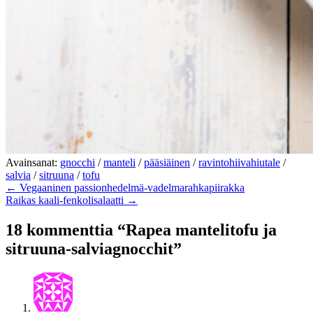
Avainsanat:
gnocchi
/
manteli
/
pääsiäinen
/
ravintohiivahiutale
/
salvia
/
sitruuna
/
tofu
← Vegaaninen passionhedelmä-vadelmarahkapiirakka
Raikas kaali-fenkolisalaatti →
18 kommenttia “Rapea mantelitofu ja
sitruuna-salviagnocchit”