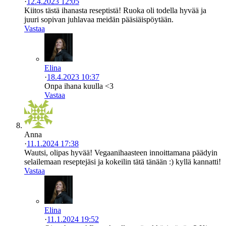
·
12.4.2023 12:05
Kiitos tästä ihanasta reseptistä! Ruoka oli todella hyvää ja
juuri sopivan juhlavaa meidän pääsiäispöytään.
Vastaa
Elina
·
18.4.2023 10:37
Onpa ihana kuulla <3
Vastaa
Anna
·
11.1.2024 17:38
Wautsi, olipas hyvää! Vegaanihaasteen innoittamana päädyin
selailemaan reseptejäsi ja kokeilin tätä tänään :) kyllä kannatti!
Vastaa
Elina
·
11.1.2024 19:52