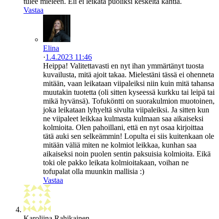
tulee mieleen. Eli ei leikata puoliksi keskeltä kahtia.
Vastaa
Elina
·
1.4.2023 11:46
Heippa! Valitettavasti en nyt ihan ymmärtänyt tuosta
kuvailusta, mitä ajoit takaa. Mielestäni tässä ei ohenneta
mitään, vaan leikataan viipaleiksi niin kuin mitä tahansa
muutakin tuotetta (oli sitten kyseessä kurkku tai leipä tai
mikä hyvänsä). Tofuköntti on suorakulmion muotoinen,
joka leikataan lyhyeltä sivulta viipaleiksi. Ja sitten kun
ne viipaleet leikkaa kulmasta kulmaan saa aikaiseksi
kolmioita. Olen pahoillani, että en nyt osaa kirjoittaa
tätä auki sen selkeämmin! Lopulta ei siis kuitenkaan ole
mitään väliä miten ne kolmiot leikkaa, kunhan saa
aikaiseksi noin puolen sentin paksuisia kolmioita. Eikä
toki ole pakko leikata kolmioitakaan, voihan ne
tofupalat olla muunkin mallisia :)
Vastaa
Karoliina Rahikainen