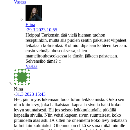
Vastaa
Elina
·
29.3.2023 10:55
Heippa! Tarkensin tätä vielä hieman tuohon
reseptiinkin, mutta siis puolen sentin paksuiset viipaleet
leikataan kolmioiksi. Kolmiot dipataan kahteen kertaan:
ensin vehnäjauhoseoksessa, sitten
mantelirouheseoksessa ja tämän jälkeen paistetaan.
Selvensikö tämä? :)
Vastaa
Nina
·
31.3.2023 15:43
Hei, jäin myös lukemaan tuota tofun leikkaamista. Onko sen
niin kuin levy, joka halkaistaan kapealta sivulta halki koko
levyn suuntaisesti. Eli jos seisoo leikkuulaudalla pitkällä
kapealla sivulla. Niin veitsi kapean sivun suuntaisesti koko
pituudelta alas asti. JA sitten ne ohennettu koko levy leikataan
kulmittain kolmioksi. Ohennus on ehkä se sana mikä minulle