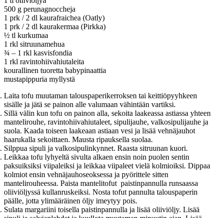
1 tl oliiviöljyä
500 g perunagnoccheja
1 prk / 2 dl kaurafraichea (Oatly)
1 prk / 2 dl kaurakermaa (Pirkka)
½ tl kurkumaa
1 rkl sitruunamehua
¾ – 1 rkl kasvisfondia
1 rkl ravintohiivahiutaleita
kourallinen tuoretta babypinaattia
mustapippuria myllystä
Laita tofu muutaman talouspaperikerroksen tai keittiöpyyhkeen
sisälle ja jätä se painon alle valumaan vähintään vartiksi.
Sillä välin kun tofu on painon alla, sekoita laakeassa astiassa yhteen
mantelirouhe, ravintohiivahiutaleet, sipulijauhe, valkosipulijauhe ja
suola. Kaada toiseen laakeaan astiaan vesi ja lisää vehnäjauhot
haarukalla sekoittaen. Mausta ripauksella suolaa.
Silppua sipuli ja valkosipulinkynnet. Raasta sitruunan kuori.
Leikkaa tofu lyhyeltä sivulta alkaen ensin noin puolen sentin
paksuiksiksi viipaleiksi ja leikkaa viipaleet vielä kolmioiksi. Dippaa
kolmiot ensin vehnäjauhoseoksessa ja pyörittele sitten
mantelirouheessa. Paista mantelitofut paistinpannulla runsaassa
oliiviöljyssä kullanruskeiksi. Nosta tofut pannulta talouspaperin
päälle, jotta ylimääräinen öljy imeytyy pois.
Sulata margariini toisella paistinpannulla ja lisää oliiviöljy. Lisää