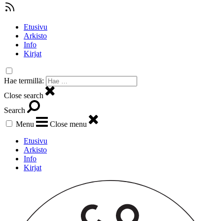
Etusivu
Arkisto
Info
Kirjat
Hae termillä:
Close search
Search
Menu
Close menu
Etusivu
Arkisto
Info
Kirjat