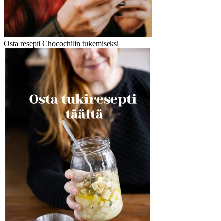
Osta resepti Chocochilin tukemiseksi