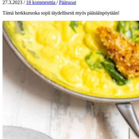
27.3.2023
/
18 kommenttia
/
Pääruoat
Tämä herkkuruoka sopii täydellisesti myös pääsiäispöytään!