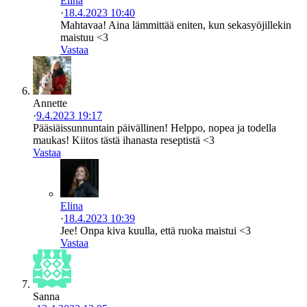
Elina
·
18.4.2023 10:40
Mahtavaa! Aina lämmittää eniten, kun sekasyöjillekin
maistuu <3
Vastaa
Annette
·
9.4.2023 19:17
Pääsiäissunnuntain päivällinen! Helppo, nopea ja todella
maukas! Kiitos tästä ihanasta reseptistä <3
Vastaa
Elina
·
18.4.2023 10:39
Jee! Onpa kiva kuulla, että ruoka maistui <3
Vastaa
Sanna