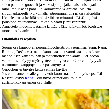
sipuli ja salvianlehdet ja kuullota muutaman minuutin ajan. Lisää
sitten pannulle gnocchit ja valkosipuli ja jatka paistamista pari
minuuttia. Kaada pannulle kaurakerma ja -fraiche. Mausta
sitruunankuorella, kurkumalla, sitruunamehulla ja kasvisfondilla.
Keittele seosta keskilämmöllä viitisen minuuttia. Lisää lopuksi
joukkoon ravintohiivahiutaleet, pinaatti ja mustapippuri.
Annostele gnocchit lautasille ja lisää päälle tofukolmiot. Koristele
tuoreilla salvianlehdillä.
Huomioita reseptistä
Suurin osa kauppojen perunagnoccheista on vegaanisia (esim. Rana,
Rummo, DeCecco), mutta kannattaa aina varmistaa tuoteseloste
mahdollisen kananmunan ja maitotuotteiden varalta. DeCeccon
valikoimista löytyy myös gluteeniton gnocchi. Gnocchit löytyvät
useimmiten kauppojen tuorepastahyllystä.
Gnoccheja ei tarvitse keittää ennen käyttöä.
Jos olet mantelille allerginen, voit kuorruttaa tofun myös sipseillä!
Resepti löytyy
täältä
. Toki myös esimerkiksi rouhittu
auringonkukansiemen käy tilalle.