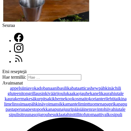
Seuraa
Etsi reseptejä
Hae termillä:
Avainsanat
appelsiini
avokado
banaani
basilika
bataatti
cashewpähkinä
chili
gluteeniton
grillaus
inkivääri
joulu
kaakaojauhe
kaneli
kaurahiutale
kaurakerma
kesäkurpitsa
kikherne
kookosmaito
korianteri
lehtitaikina
lime
linssi
maapähkinävoi
mansikka
manteli
minttu
omena
paprika
papu
pasta
peruna
pesto
porkkana
punajuuri
pääsiäinen
ravintohiivahiutale
sipuli
sitruuna
soijarouhe
suklaa
tahini
tilli
tofu
tomaatti
valkosipuli