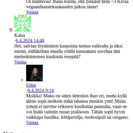
Oi mahtavaa! Ihana kuulla, että tykkäsit tästä <3 Kivaa
vegaanihaastekuukauden jatkoa sinne!
Vastaa
Kaisa
·
6.4.2024 14:48
Hei, salvian löytäminen kaupoista tuntuu vaikealta ja siksi
mietin, milläköhän muulla yrtillä kannattaisi soveltaa tätä
mielenkiintoisen kuuloista reseptiä?
Vastaa
Elina
·
8.4.2024 9:14
Moikka! Maku on sitten tietenkin ihan eri, mutta kyllä
tähän sopii melkein mikä tahansa muukin yrtti! Muita
yrttejä ei tarvitse erikseen kuullottaa pannulla, vaan ne
voi lisätä valmiin ruoan joukkoon. Tähän sopii hyvin
vaikkapa basilika, lehtipersilja, ruohosipuli tai oregano.
Vastaa