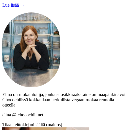
Lue lisää →
Elina on ruokaintoilija, jonka suosikkiraaka-aine on maapähkinävoi.
Chocochilissä kokkaillaan herkullista vegaaniruokaa rennolla
otteella.
elina @ chocochili.net
Tilaa keittokirjani täältä (mainos)