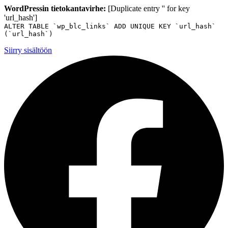
WordPressin tietokantavirhe:
[Duplicate entry '' for key
'url_hash']
ALTER TABLE `wp_blc_links` ADD UNIQUE KEY `url_hash`
(`url_hash`)
Siirry sisältöön