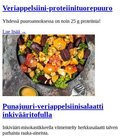
Veriappelsiini-proteiinituorepuuro
Yhdessä puuroannoksessa on noin 25 g proteiinia!
Lue lisää →
Punajuuri-veriappelsiinisalaatti
inkivääritofulla
Inkivääri-misokastikkeella viimeistelty herkkusalaatti talven
parhaista raaka-aineista.