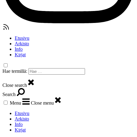
Etusivu
Arkisto
Info
Kirjat
Hae termillä:
Close search
Search
Menu
Close menu
Etusivu
Arkisto
Info
Kirjat