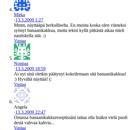
Mirka
·
13.3.2009 1:27
Mmm, näyttääpä herkulliselta. En muista koska olen viimeksi
syönyt banaanikakkua, mutta tekisi kyllä pitkästä aikaa mieli
nautiskella sitä. :)
Vastaa
Noppaz
·
13.3.2009 18:59
Ai nyt sinä oletkin päätynyt kokeilemaan sitä banaanikakkua!
:) Hyvältä näyttää! (:
Vastaa
Angela
·
13.3.2009 22:47
Omassa banaanikakkureseptissäni taitaa olla lisäksi vielä puoli
desiä vahvaa kahvia...
Vastaa