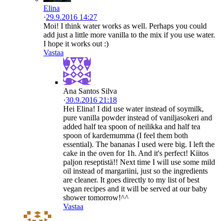
Elina
·
29.9.2016 14:27
Moi! I think water works as well. Perhaps you could
add just a little more vanilla to the mix if you use water.
I hope it works out :)
Vastaa
Ana Santos Silva
·
30.9.2016 21:18
Hei Elina! I did use water instead of soymilk,
pure vanilla powder instead of vaniljasokeri and
added half tea spoon of neilikka and half tea
spoon of kardemumma (I feel them both
essential). The bananas I used were big. I left the
cake in the oven for 1h. And it's perfect! Kiitos
paljon reseptistä!! Next time I will use some mild
oil instead of margariini, just so the ingredients
are cleaner. It goes directly to my list of best
vegan recipes and it will be served at our baby
shower tomorrow!^^
Vastaa