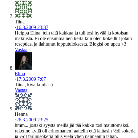
Tiina
·
16.3.2009 23:37
Heippa Elina, tein tätä kakkua ja tuli tosi hyvää ja kotoisan
makuista. Ei ole ensimmäinen kerta kun olen kokeillut jotain
reseptiäsi ja ilahtunut lopputuloksesta. Blogisi on upea <3
Vastaa
Elina
·
17.3.2009 7:07
Tiina, kiva kuulla :)
Vastaa
Henna
·
26.3.2009 23:25
hmm... jostaki syystä meillä jäi tää kakku tosi mauttomaksi.
rakenne kyllä oli erinomanen! aattelin että laittasin ½dl sokeria
ja ½dl fariinisokeria plus vielä yhen pannaanin tähän.