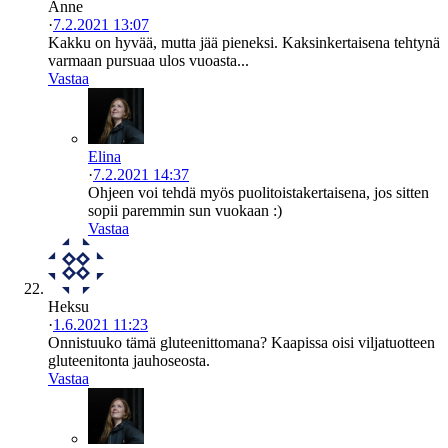
Anne
·
7.2.2021 13:07
Kakku on hyvää, mutta jää pieneksi. Kaksinkertaisena tehtynä
varmaan pursuaa ulos vuoasta...
Vastaa
Elina
·
7.2.2021 14:37
Ohjeen voi tehdä myös puolitoistakertaisena, jos sitten
sopii paremmin sun vuokaan :)
Vastaa
Heksu
·
1.6.2021 11:23
Onnistuuko tämä gluteenittomana? Kaapissa oisi viljatuotteen
gluteenitonta jauhoseosta.
Vastaa