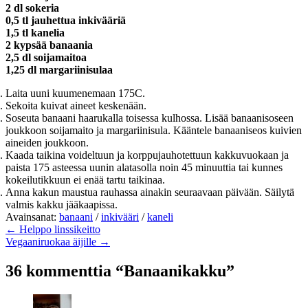
2 dl sokeria
0,5 tl jauhettua inkivääriä
1,5 tl kanelia
2 kypsää banaania
2,5 dl soijamaitoa
1,25 dl margariinisulaa
Laita uuni kuumenemaan 175C.
Sekoita kuivat aineet keskenään.
Soseuta banaani haarukalla toisessa kulhossa. Lisää banaanisoseen
joukkoon soijamaito ja margariinisula. Kääntele banaaniseos kuivien
aineiden joukkoon.
Kaada taikina voideltuun ja korppujauhotettuun kakkuvuokaan ja
paista 175 asteessa uunin alatasolla noin 45 minuuttia tai kunnes
kokeilutikkuun ei enää tartu taikinaa.
Anna kakun maustua rauhassa ainakin seuraavaan päivään. Säilytä
valmis kakku jääkaapissa.
Avainsanat:
banaani
/
inkivääri
/
kaneli
← Helppo linssikeitto
Vegaaniruokaa äijille →
36 kommenttia “Banaanikakku”