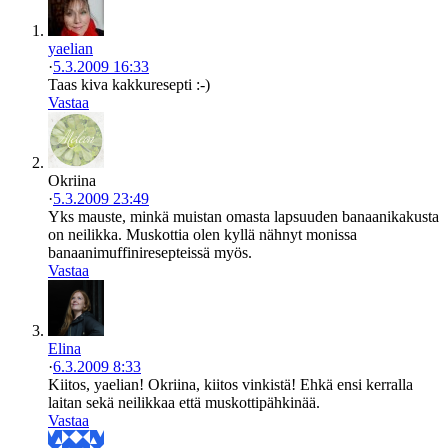
yaelian
·
5.3.2009 16:33
Taas kiva kakkuresepti :-)
Vastaa
Okriina
·
5.3.2009 23:49
Yks mauste, minkä muistan omasta lapsuuden banaanikakusta
on neilikka. Muskottia olen kyllä nähnyt monissa
banaanimuffiniresepteissä myös.
Vastaa
Elina
·
6.3.2009 8:33
Kiitos, yaelian! Okriina, kiitos vinkistä! Ehkä ensi kerralla
laitan sekä neilikkaa että muskottipähkinää.
Vastaa