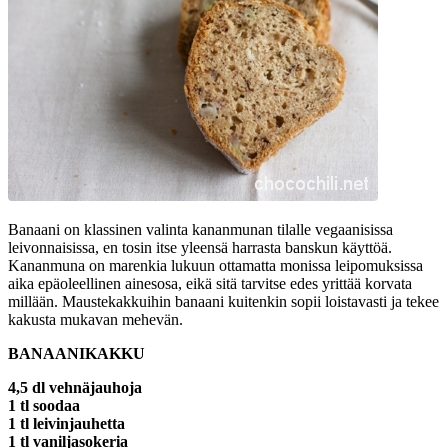
Banaani on klassinen valinta kananmunan tilalle vegaanisissa
leivonnaisissa, en tosin itse yleensä harrasta banskun käyttöä.
Kananmuna on marenkia lukuun ottamatta monissa leipomuksissa
aika epäoleellinen ainesosa, eikä sitä tarvitse edes yrittää korvata
millään. Maustekakkuihin banaani kuitenkin sopii loistavasti ja tekee
kakusta mukavan mehevän.
BANAANIKAKKU
4,5 dl vehnäjauhoja
1 tl soodaa
1 tl leivinjauhetta
1 tl vaniljasokeria