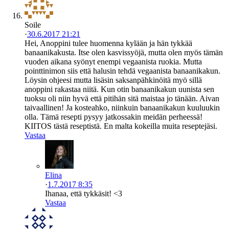
Soile
·
30.6.2017 21:21
Hei, Anoppini tulee huomenna kylään ja hän tykkää
banaanikakusta. Itse olen kasvissyöjä, mutta olen myös tämän
vuoden aikana syönyt enempi vegaanista ruokia. Mutta
pointtinimon siis että halusin tehdä vegaanista banaanikakun.
Löysin ohjeesi mutta lisäsin saksanpähkinöitä myö sillä
anoppini rakastaa niitä. Kun otin banaanikakun uunista sen
tuoksu oli niin hyvä että pitihän sitä maistaa jo tänään. Aivan
taivaallinen! Ja kosteahko, niinkuin banaanikakun kuuluukin
olla. Tämä resepti pysyy jatkossakin meidän perheessä!
KIITOS tästä reseptistä. En malta kokeilla muita reseptejäsi.
Vastaa
Elina
·
1.7.2017 8:35
Ihanaa, että tykkäsit! <3
Vastaa