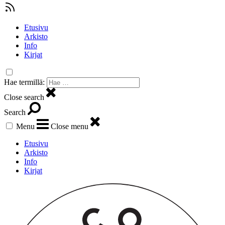
Etusivu
Arkisto
Info
Kirjat
Hae termillä:
Close search
Search
Menu
Close menu
Etusivu
Arkisto
Info
Kirjat