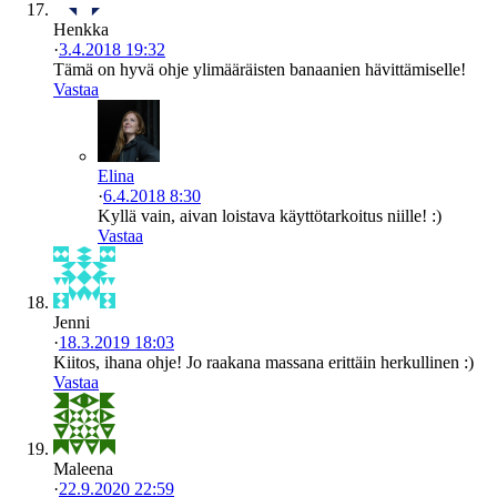
Henkka
·
3.4.2018 19:32
Tämä on hyvä ohje ylimääräisten banaanien hävittämiselle!
Vastaa
Elina
·
6.4.2018 8:30
Kyllä vain, aivan loistava käyttötarkoitus niille! :)
Vastaa
Jenni
·
18.3.2019 18:03
Kiitos, ihana ohje! Jo raakana massana erittäin herkullinen :)
Vastaa
Maleena
·
22.9.2020 22:59