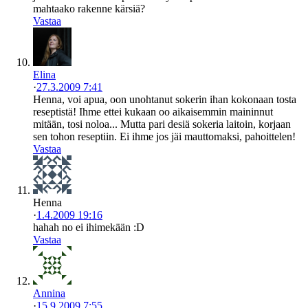
mahtaako rakenne kärsiä?
Vastaa
Elina
·
27.3.2009 7:41
Henna, voi apua, oon unohtanut sokerin ihan kokonaan tosta
reseptistä! Ihme ettei kukaan oo aikaisemmin maininnut
mitään, tosi noloa... Mutta pari desiä sokeria laitoin, korjaan
sen tohon reseptiin. Ei ihme jos jäi mauttomaksi, pahoittelen!
Vastaa
Henna
·
1.4.2009 19:16
hahah no ei ihimekään :D
Vastaa
Annina
·
15.9.2009 7:55