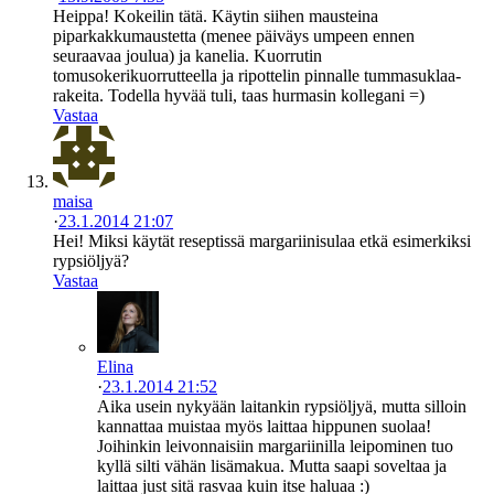
Heippa! Kokeilin tätä. Käytin siihen mausteina
piparkakkumaustetta (menee päiväys umpeen ennen
seuraavaa joulua) ja kanelia. Kuorrutin
tomusokerikuorrutteella ja ripottelin pinnalle tummasuklaa-
rakeita. Todella hyvää tuli, taas hurmasin kollegani =)
Vastaa
maisa
·
23.1.2014 21:07
Hei! Miksi käytät reseptissä margariinisulaa etkä esimerkiksi
rypsiöljyä?
Vastaa
Elina
·
23.1.2014 21:52
Aika usein nykyään laitankin rypsiöljyä, mutta silloin
kannattaa muistaa myös laittaa hippunen suolaa!
Joihinkin leivonnaisiin margariinilla leipominen tuo
kyllä silti vähän lisämakua. Mutta saapi soveltaa ja
laittaa just sitä rasvaa kuin itse haluaa :)