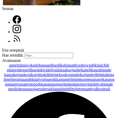
Seuraa
Etsi reseptejä
Hae termillä:
Avainsanat
appelsiini
avokado
banaani
basilika
bataatti
cashewpähkinä
chili
gluteeniton
grillaus
inkivääri
joulu
kaakaojauhe
kaneli
kaurahiutale
kaurakerma
kesäkurpitsa
kikherne
kookosmaito
korianteri
lehtitaikina
lime
linssi
maapähkinävoi
mansikka
manteli
minttu
omena
paprika
papu
pasta
peruna
pesto
porkkana
punajuuri
pääsiäinen
ravintohiivahiutale
sipuli
sitruuna
soijarouhe
suklaa
tahini
tilli
tofu
tomaatti
valkosipuli