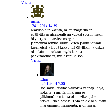
Vastaa
maisa
·
24.1.2014 14:39
Makupointin käsitän, mutta margariinien
epäilyttävän ainesosalistan vuoksi suosin itsekin
öljyä, (jos en tarvitse margariinin
jähmettymisominaisuutta, kuten joskus joissain
kreemeissä.) Hyvä kakku tuli öljylläkin :) joskus
olen laittanut sekaan myös karkeaa
pähkinärouhetta, mielestäni se sopii.
Vastaa
Elina
·
25.1.2014 7:06
Jos kakku sisältää valkoisia vehnäjauhoja,
sokeria ja margariinia, niin se
jälkimmäinen taitaa olla melkeinpä se
terveellisin ainesosa ;) Mä en ole huolissani
margariinien lisäaineista, ja on niissä