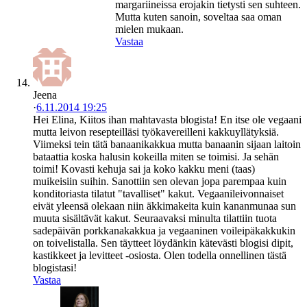
margariineissa erojakin tietysti sen suhteen.
Mutta kuten sanoin, soveltaa saa oman
mielen mukaan.
Vastaa
Jeena
·
6.11.2014 19:25
Hei Elina, Kiitos ihan mahtavasta blogista! En itse ole vegaani
mutta leivon resepteilläsi työkavereilleni kakkuyllätyksiä.
Viimeksi tein tätä banaanikakkua mutta banaanin sijaan laitoin
bataattia koska halusin kokeilla miten se toimisi. Ja sehän
toimi! Kovasti kehuja sai ja koko kakku meni (taas)
muikeisiin suihin. Sanottiin sen olevan jopa parempaa kuin
konditoriasta tilatut "tavalliset" kakut. Vegaanileivonnaiset
eivät yleensä olekaan niin äkkimakeita kuin kananmunaa sun
muuta sisältävät kakut. Seuraavaksi minulta tilattiin tuota
sadepäivän porkkanakakkua ja vegaaninen voileipäkakkukin
on toivelistalla. Sen täytteet löydänkin kätevästi blogisi dipit,
kastikkeet ja levitteet -osiosta. Olen todella onnellinen tästä
blogistasi!
Vastaa