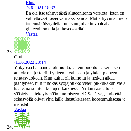
Elina
·
3.6.2021 18:32
En ole itse tehnyt tästä gluteenitonta versiota, joten en
valitettavasti osaa varmaksi sanoa. Mutta hyvin suurella
todennäköisyydellä onnistuu jollakin vaalealla
gluteenittomalla jauhoseoksella!
Vastaa
Outi
·
15.6.2022 23:14
Ylikypsiä banaaneja oli monta, ja tein puolitoistakertaisen
annoksen, josta riitti yhteen tavalliseen ja yhden pieneen
rengasvuokaan. Kun kakut oli kumottu ja hetken aikaa
jäähtyneet, niin innokas syöjäjoukko veteli pikkukakun vielä
haaleana suurten kehujen kaikuessa. Yritän saada toisen
säästetyksi tekeytymään huomiseen! :D Sekä vegaani- että
sekasyöjät olivat yhtä lailla ihastuksissaan koostumuksesta ja
mausta!
Vastaa