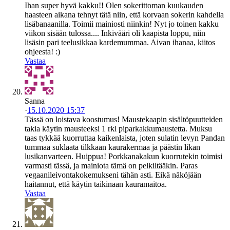
Ihan super hyvä kakku!! Olen sokerittoman kuukauden
haasteen aikana tehnyt tätä niin, että korvaan sokerin kahdella
lisäbanaanilla. Toimii mainiosti niinkin! Nyt jo toinen kakku
viikon sisään tulossa.... Inkivääri oli kaapista loppu, niin
lisäsin pari teelusikkaa kardemummaa. Aivan ihanaa, kiitos
ohjeesta! :)
Vastaa
Sanna
·
15.10.2020 15:37
Tässä on loistava koostumus! Maustekaapin sisältöpuutteiden
takia käytin mausteeksi 1 rkl piparkakkumaustetta. Muksu
taas tykkää kuorruttaa kaikenlaista, joten sulatin levyn Pandan
tummaa suklaata tilkkaan kaurakermaa ja päästin likan
lusikanvarteen. Huippua! Porkkanakakun kuorrutekin toimisi
varmasti tässä, ja mainiota tämä on pelkiltääkin. Paras
vegaanileivontakokemukseni tähän asti. Eikä näköjään
haitannut, että käytin taikinaan kauramaitoa.
Vastaa