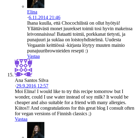
Elina
·
6.11.2014 21:46
Ihana kuulla, että Chocochilistä on ollut hyötyä!
Yllättävästi monet juurekset toimii tosi hyvin makeissa
leivonnaisissa! Bataatti toimii, porkkanat tietysti, ja
punajuuri ja suklaa on loistoyhdistelmä. Uudesta
Vegaanin keittiössä -kirjasta löytyy muuten mainio
punajuuribrownieiden resepti :)
Vastaa
Ana Santos Silva
·
29.9.2016 12:57
Moi Elina! I would like to try this recipe tomorrow but I
wonder, could I use water instead of soy milk? It would be
cheaper and also suitable for a friend with many allergies.
Kiitos!! And congratulations for this great blog I consult often
for vegan versions of Finnish classics ;)
Vastaa