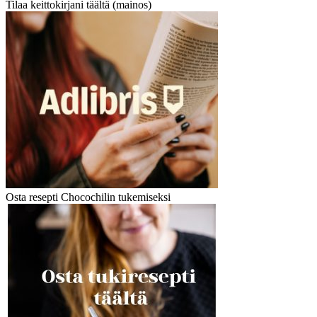
Tilaa keittokirjani täältä (mainos)
Osta resepti Chocochilin tukemiseksi