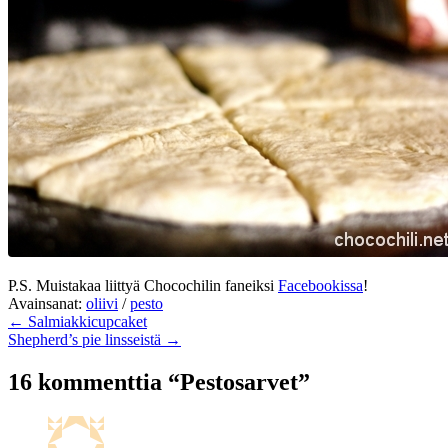
P.S. Muistakaa liittyä Chocochilin faneiksi
Facebookissa
!
Avainsanat:
oliivi
/
pesto
← Salmiakkicupcaket
Shepherd’s pie linsseistä →
16 kommenttia “Pestosarvet”