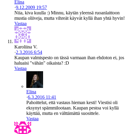
Elina
·
9.12.2009 19:57
Niia, kiva kuulla :) Minnu, käytän yleensä ruoanlaittoon
mustia oliiveja, mutta vihreät käyvät kyllä ihan yhtä hyvin!
Vastaa
Karoliina V.
·
2.3.2016 6:54
Kaupan valmispesto on tässä varmaan ihan ehdoton ei, jos
haluaisi "vähän" oikaista? :D
Vastaa
Elina
·
6.3.2016 11:41
Pahoittelut, että vastaus hieman kesti! Viestisi oli
eksynyt spämmilootaan. Kaupan pestoa voi kyllä
käyttää, mutta en välttämättä suosittele.
Vastaa