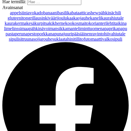
Hae termillä:
Avainsanat
appelsiini
avokado
banaani
basilika
bataatti
cashewpähkinä
chili
gluteeniton
grillaus
inkivääri
joulu
kaakaojauhe
kaneli
kaurahiutale
kaurakerma
kesäkurpitsa
kikherne
kookosmaito
korianteri
lehtitaikina
lime
linssi
maapähkinävoi
mansikka
manteli
minttu
omena
paprika
papu
pasta
peruna
pesto
porkkana
punajuuri
pääsiäinen
ravintohiivahiutale
sipuli
sitruuna
soijarouhe
suklaa
tahini
tilli
tofu
tomaatti
valkosipuli