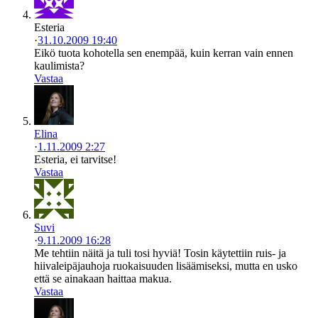
Esteria
·
31.10.2009 19:40
Eikö tuota kohotella sen enempää, kuin kerran vain ennen
kaulimista?
Vastaa
Elina
·
1.11.2009 2:27
Esteria, ei tarvitse!
Vastaa
Suvi
·
9.11.2009 16:28
Me tehtiin näitä ja tuli tosi hyviä! Tosin käytettiin ruis- ja
hiivaleipäjauhoja ruokaisuuden lisäämiseksi, mutta en usko
että se ainakaan haittaa makua.
Vastaa