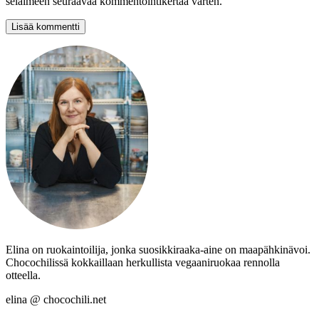
selaimeen seuraavaa kommentointikertaa varten.
Elina on ruokaintoilija, jonka suosikkiraaka-aine on maapähkinävoi.
Chocochilissä kokkaillaan herkullista vegaaniruokaa rennolla
otteella.
elina @ chocochili.net