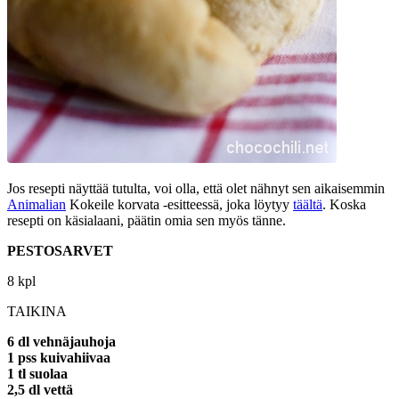
Jos resepti näyttää tutulta, voi olla, että olet nähnyt sen aikaisemmin
Animalian
Kokeile korvata -esitteessä, joka löytyy
täältä
. Koska
resepti on käsialaani, päätin omia sen myös tänne.
PESTOSARVET
8 kpl
TAIKINA
6 dl vehnäjauhoja
1 pss kuivahiivaa
1 tl suolaa
2,5 dl vettä