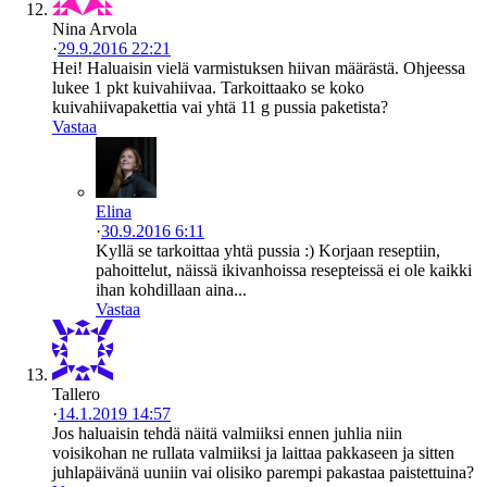
Nina Arvola
·
29.9.2016 22:21
Hei! Haluaisin vielä varmistuksen hiivan määrästä. Ohjeessa
lukee 1 pkt kuivahiivaa. Tarkoittaako se koko
kuivahiivapakettia vai yhtä 11 g pussia paketista?
Vastaa
Elina
·
30.9.2016 6:11
Kyllä se tarkoittaa yhtä pussia :) Korjaan reseptiin,
pahoittelut, näissä ikivanhoissa resepteissä ei ole kaikki
ihan kohdillaan aina...
Vastaa
Tallero
·
14.1.2019 14:57
Jos haluaisin tehdä näitä valmiiksi ennen juhlia niin
voisikohan ne rullata valmiiksi ja laittaa pakkaseen ja sitten
juhlapäivänä uuniin vai olisiko parempi pakastaa paistettuina?