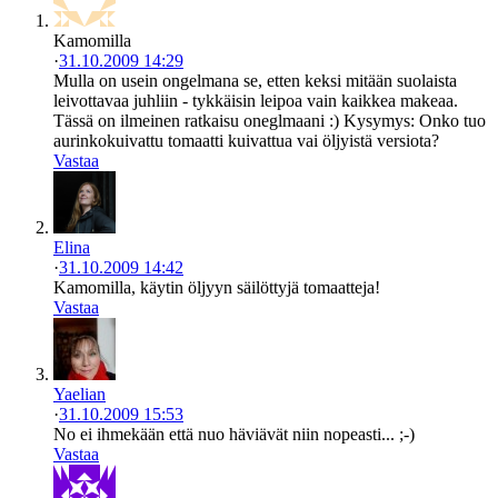
Kamomilla
·
31.10.2009 14:29
Mulla on usein ongelmana se, etten keksi mitään suolaista
leivottavaa juhliin - tykkäisin leipoa vain kaikkea makeaa.
Tässä on ilmeinen ratkaisu oneglmaani :) Kysymys: Onko tuo
aurinkokuivattu tomaatti kuivattua vai öljyistä versiota?
Vastaa
Elina
·
31.10.2009 14:42
Kamomilla, käytin öljyyn säilöttyjä tomaatteja!
Vastaa
Yaelian
·
31.10.2009 15:53
No ei ihmekään että nuo häviävät niin nopeasti... ;-)
Vastaa