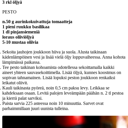
3 rkl öljyä
PESTO
n.50 g aurinkokuivattuja tomaatteja
1 pieni ruukku basilikaa
1 dl pinjansiemeniä
loraus oliiviöljyä
5-10 mustaa oliivia
Sekoita jauhojen joukkoon hiiva ja suola. Alusta taikinaan
kädenlämpöinen vesi ja lisää vielä öljy loppuvaiheessa. Anna kohota
lämpimässä paikassa.
Tee pesto taikinan kohoamista odotellessa sekoittamalla kaikki
aineet yhteen sauvasekoittimella. Lisää öljyä, kunnes koostmus on
sopivan tahnamainen. Lisää lopuksi peston joukkoon renkaiksi
leikatut oliivit.
Kauli taikinasta pyöreä, noin 0,5 cm paksu levy. Leikkaa se
kahdeksaan osaan. Levitä palojen leveämpään päähän n. 2 tl pestoa
ja kierrä palat sarviksi.
Paista sarvia 225 asteessa noin 10 minuuttia. Sarvet ovat
parhaimmillaan juuri uunista tulleina.