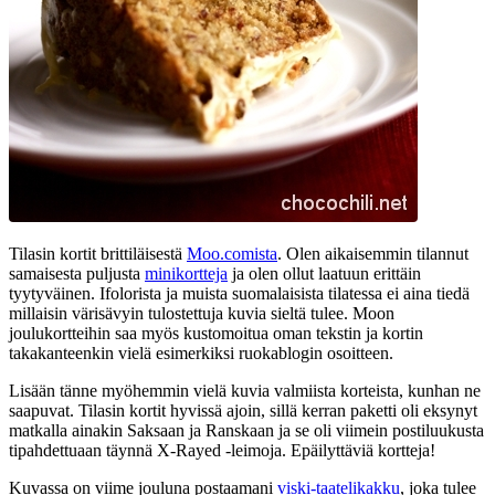
Tilasin kortit brittiläisestä
Moo.comista
. Olen aikaisemmin tilannut
samaisesta puljusta
minikortteja
ja olen ollut laatuun erittäin
tyytyväinen. Ifolorista ja muista suomalaisista tilatessa ei aina tiedä
millaisin värisävyin tulostettuja kuvia sieltä tulee. Moon
joulukortteihin saa myös kustomoitua oman tekstin ja kortin
takakanteenkin vielä esimerkiksi ruokablogin osoitteen.
Lisään tänne myöhemmin vielä kuvia valmiista korteista, kunhan ne
saapuvat. Tilasin kortit hyvissä ajoin, sillä kerran paketti oli eksynyt
matkalla ainakin Saksaan ja Ranskaan ja se oli viimein postiluukusta
tipahdettuaan täynnä X-Rayed -leimoja. Epäilyttäviä kortteja!
Kuvassa on viime jouluna postaamani
viski-taatelikakku
, joka tulee