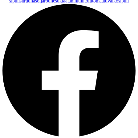
sipuli
sitruuna
soijarouhe
suklaa
tahini
tilli
tofu
tomaatti
valkosipuli