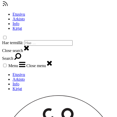
Etusivu
Arkisto
Info
Kirjat
Hae termillä:
Close search
Search
Menu
Close menu
Etusivu
Arkisto
Info
Kirjat