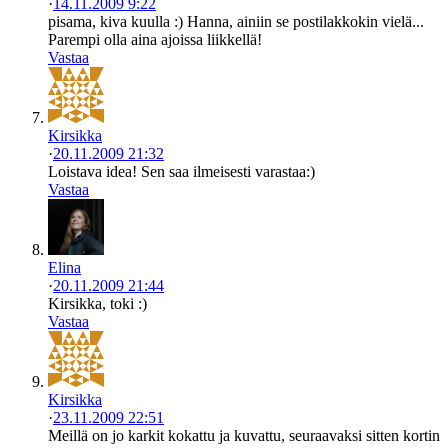
·
14.11.2009 9:22
pisama, kiva kuulla :) Hanna, ainiin se postilakkokin vielä...
Parempi olla aina ajoissa liikkellä!
Vastaa
Kirsikka
·
20.11.2009 21:32
Loistava idea! Sen saa ilmeisesti varastaa:)
Vastaa
Elina
·
20.11.2009 21:44
Kirsikka, toki :)
Vastaa
Kirsikka
·
23.11.2009 22:51
Meillä on jo karkit kokattu ja kuvattu, seuraavaksi sitten kortin