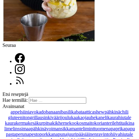
Seuraa
Etsi reseptejä
Hae termillä:
Avainsanat
appelsiini
avokado
banaani
basilika
bataatti
cashewpähkinä
chili
gluteeniton
grillaus
inkivääri
joulu
kaakaojauhe
kaneli
kaurahiutale
kaurakerma
kesäkurpitsa
kikherne
kookosmaito
korianteri
lehtitaikina
lime
linssi
maapähkinävoi
mansikka
manteli
minttu
omena
paprika
papu
pasta
peruna
pesto
porkkana
punajuuri
pääsiäinen
ravintohiivahiutale