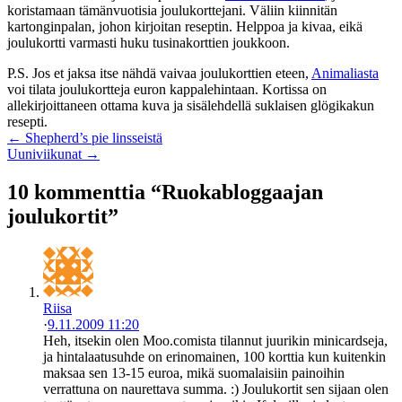
koristamaan tämänvuotisia joulukorttejani. Väliin kiinnitän
kartonginpalan, johon kirjoitan reseptin. Helppoa ja kivaa, eikä
joulukortti varmasti huku tusinakorttien joukkoon.
P.S. Jos et jaksa itse nähdä vaivaa joulukorttien eteen,
Animaliasta
voi tilata joulukortteja euron kappalehintaan. Kortissa on
allekirjoittaneen ottama kuva ja sisälehdellä suklaisen glögikakun
resepti.
← Shepherd’s pie linsseistä
Uuniviikunat →
10 kommenttia “Ruokabloggaajan
joulukortit”
Riisa
·
9.11.2009 11:20
Heh, itsekin olen Moo.comista tilannut juurikin minicardseja,
ja hintalaatusuhde on erinomainen, 100 korttia kun kuitenkin
maksaa sen 13-15 euroa, mikä suomalaisiin painoihin
verrattuna on naurettava summa. :) Joulukortit sen sijaan olen