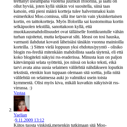
teettänyt useampana vuotena juurikin Ifolorilla, ja laatu on
ollut hyvää, joten kyllä sitäkin voi suositella, siinä taas
katsoin, että pieni määrä kortteja tulee halvemmaksi kuin
esimerkiksi Moo.comissa, sillä itse tarvin vain yksinkertaisen
kortin, en taittokortteja. Myös Ifolorilla sai kustomoitua kortin
selkäpuolen tekstillä, sanottakoon kyllä, että
muokkausmahdollisuudet ovat tälläiselle fonttikrantulle vähän
turhan rajoitetut, mutta kelpaavat silti. Ideasi on tosi hauska,
varmasti ilahdutat kovasti läheisiäsi tänäkin vuonna mainioilla
korteilla. :) Sitten vielä loppuun yksi ehdotus/pyyntö - olisiko
blogin rss-feediä mitenkään mahdollista saada täytenä, eli että
koko blogitekti näkyisi rss-readerissa. Minusta kun on paljon
kätevämpää selata syötteitä, jos niissä on koko teksti, eikä
tarvi avata aina uusia selaimen välilehtiä nähdäkseen loputkin
tekstistä, etenkin kun tuppaan olemaan sitä sorttia, jolla niitä
välilehtiä on selaimessa auki jo valmiiksi usein toista
kymmentä. Olisi myös kiva, mikäli kuvatkin näkyisivät rss-
virrassa. :)
Vastaa
Yaelian
·
9.11.2009 13:12
Kiitos tuosta vinkistä,menenkin tutkimaan sitä Moo-