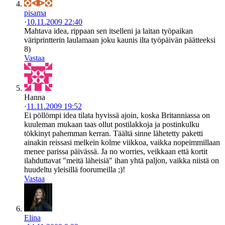
pisama
·
10.11.2009 22:40
Mahtava idea, rippaan sen itselleni ja laitan työpaikan
väriprintterin laulamaan joku kaunis ilta työpäivän päätteeksi
8)
Vastaa
Hanna
·
11.11.2009 19:52
Ei pöllömpi idea tilata hyvissä ajoin, koska Britanniassa on
kuuleman mukaan taas ollut postilakkoja ja postinkulku
tökkinyt pahemman kerran. Täältä sinne lähetetty paketti
ainakin reissasi melkein kolme viikkoa, vaikka nopeimmillaan
menee parissa päivässä. Ja no worries, veikkaan että kortit
ilahduttavat "meitä läheisiä" ihan yhtä paljon, vaikka niistä on
huudeltu yleisillä foorumeilla ;)!
Vastaa
Elina