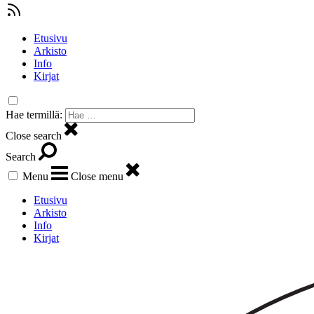
Etusivu
Arkisto
Info
Kirjat
Hae termillä:
Close search
Search
Menu
Close menu
Etusivu
Arkisto
Info
Kirjat