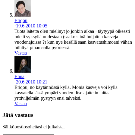
Eriqou
·
19.6.2010 10:05
Tuota laitetta olen mielinyt jo jonkin aikaa - täytyypä oikeasti
mietti syksyllä uudestaan (saako siinä huijattua kasveja
vuodenajoissa ?) kun nye kesällä saan kasvatushimoani vähän
hillittyä pihamaalla pyöriessä.
Vastaa
Elina
·
20.6.2010 10:21
Eriqou, no käytännössä kyllä. Monia kasveja voi kyllä
kasvatella tässä ympäri vuoden. Itse ajattelin laittaa
yrttiviljelmän pystyyn ensi talveksi.
Vastaa
Jätä vastaus
Sähköpostiosoitettasi ei julkaista.