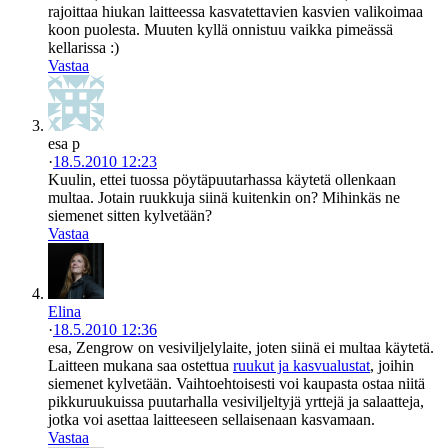
rajoittaa hiukan laitteessa kasvatettavien kasvien valikoimaa
koon puolesta. Muuten kyllä onnistuu vaikka pimeässä
kellarissa :)
Vastaa
esa p
·
18.5.2010 12:23
Kuulin, ettei tuossa pöytäpuutarhassa käytetä ollenkaan
multaa. Jotain ruukkuja siinä kuitenkin on? Mihinkäs ne
siemenet sitten kylvetään?
Vastaa
Elina
·
18.5.2010 12:36
esa, Zengrow on vesiviljelylaite, joten siinä ei multaa käytetä.
Laitteen mukana saa ostettua
ruukut ja kasvualustat
, joihin
siemenet kylvetään. Vaihtoehtoisesti voi kaupasta ostaa niitä
pikkuruukuissa puutarhalla vesiviljeltyjä yrttejä ja salaatteja,
jotka voi asettaa laitteeseen sellaisenaan kasvamaan.
Vastaa