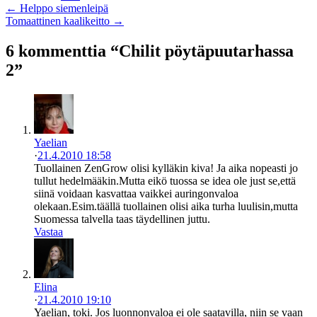
← Helppo siemenleipä
Tomaattinen kaalikeitto →
6 kommenttia “Chilit pöytäpuutarhassa
2”
Yaelian
·
21.4.2010 18:58
Tuollainen ZenGrow olisi kylläkin kiva! Ja aika nopeasti jo
tullut hedelmääkin.Mutta eikö tuossa se idea ole just se,että
siinä voidaan kasvattaa vaikkei auringonvaloa
olekaan.Esim.täällä tuollainen olisi aika turha luulisin,mutta
Suomessa talvella taas täydellinen juttu.
Vastaa
Elina
·
21.4.2010 19:10
Yaelian, toki. Jos luonnonvaloa ei ole saatavilla, niin se vaan