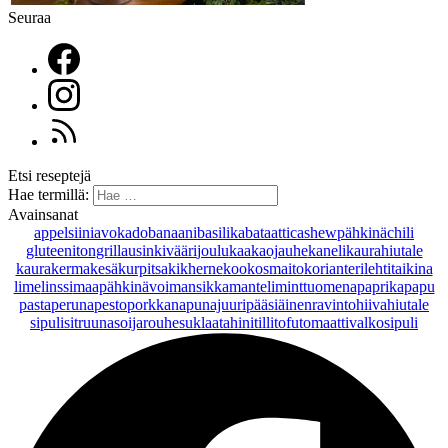
Seuraa
Etsi reseptejä
Hae termillä:
Avainsanat
appelsiini
avokado
banaani
basilika
bataatti
cashewpähkinä
chili
gluteeniton
grillaus
inkivääri
joulu
kaakaojauhe
kaneli
kaurahiutale
kaurakerma
kesäkurpitsa
kikherne
kookosmaito
korianteri
lehtitaikina
lime
linssi
maapähkinävoi
mansikka
manteli
minttu
omena
paprika
papu
pasta
peruna
pesto
porkkana
punajuuri
pääsiäinen
ravintohiivahiutale
sipuli
sitruuna
soijarouhe
suklaa
tahini
tilli
tofu
tomaatti
valkosipuli