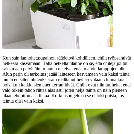
Kun sain lannoitetasapainon säädettyä kohdilleen, chilit ryöpsähtivät
hetkessä kasvamaan. Tällä hetkellä tilanne on se, että chilejä joutuu
saksimaan päivittäin, muuten ne eivät enää mahdu lamppujen alle.
Alun perin oli tarkoitus jättää laitteseen kasvamaan vain kaksi tainta,
mutta en sitten ahneuksissani malttanut heittää yhtään chilinalkua
pois, kun kaikki siemenet kerran itivät. Chilit ovat niin tuuheita, ettei
valo oikein tahdo riittää alas asti, joten neljä tainta on näin pieneen
tilaan ehdottomasti liikaa. Korkeusongelmaa se ei toki poista, jos
taimia olisi vain kaksi.