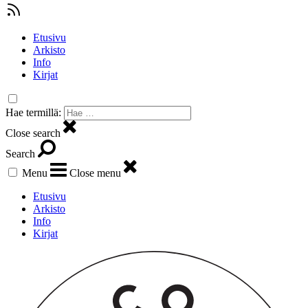
Etusivu
Arkisto
Info
Kirjat
Hae termillä:
Close search
Search
Menu
Close menu
Etusivu
Arkisto
Info
Kirjat