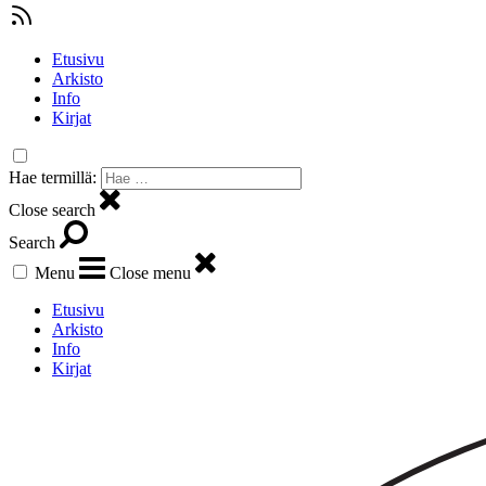
Etusivu
Arkisto
Info
Kirjat
Hae termillä:
Close search
Search
Menu
Close menu
Etusivu
Arkisto
Info
Kirjat