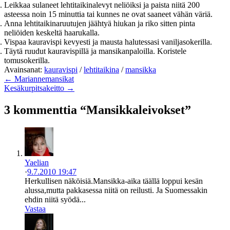
Leikkaa sulaneet lehtitaikinalevyt neliöiksi ja paista niitä 200
asteessa noin 15 minuttia tai kunnes ne ovat saaneet vähän väriä.
Anna lehtitaikinaruutujen jäähtyä hiukan ja riko sitten pinta
neliöiden keskeltä haarukalla.
Vispaa kauravispi kevyesti ja mausta halutessasi vaniljasokerilla.
Täytä ruudut kauravispillä ja mansikanpaloilla. Koristele
tomusokerilla.
Avainsanat:
kauravispi
/
lehtitaikina
/
mansikka
← Mariannemansikat
Kesäkurpitsakeitto →
3 kommenttia “Mansikkaleivokset”
Yaelian
·
9.7.2010 19:47
Herkullisen näköisiä.Mansikka-aika täällä loppui kesän
alussa,mutta pakkasessa niitä on reilusti. Ja Suomessakin
ehdin niitä syödä...
Vastaa