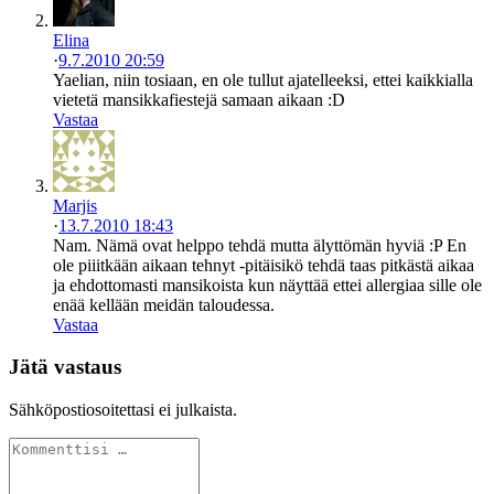
Elina
·
9.7.2010 20:59
Yaelian, niin tosiaan, en ole tullut ajatelleeksi, ettei kaikkialla
vietetä mansikkafiestejä samaan aikaan :D
Vastaa
Marjis
·
13.7.2010 18:43
Nam. Nämä ovat helppo tehdä mutta älyttömän hyviä :P En
ole piiitkään aikaan tehnyt -pitäisikö tehdä taas pitkästä aikaa
ja ehdottomasti mansikoista kun näyttää ettei allergiaa sille ole
enää kellään meidän taloudessa.
Vastaa
Jätä vastaus
Sähköpostiosoitettasi ei julkaista.