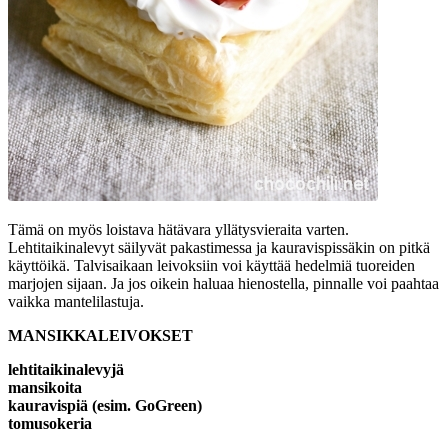
Tämä on myös loistava hätävara yllätysvieraita varten.
Lehtitaikinalevyt säilyvät pakastimessa ja kauravispissäkin on pitkä
käyttöikä. Talvisaikaan leivoksiin voi käyttää hedelmiä tuoreiden
marjojen sijaan. Ja jos oikein haluaa hienostella, pinnalle voi paahtaa
vaikka mantelilastuja.
MANSIKKALEIVOKSET
lehtitaikinalevyjä
mansikoita
kauravispiä (esim. GoGreen)
tomusokeria