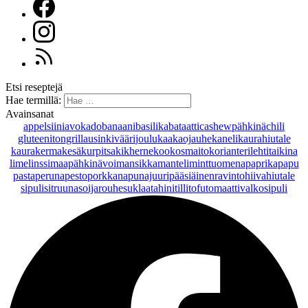
Etsi reseptejä
Hae termillä:
Avainsanat
appelsiini
avokado
banaani
basilika
bataatti
cashewpähkinä
chili
gluteeniton
grillaus
inkivääri
joulu
kaakaojauhe
kaneli
kaurahiutale
kaurakerma
kesäkurpitsa
kikherne
kookosmaito
korianteri
lehtitaikina
lime
linssi
maapähkinävoi
mansikka
manteli
minttu
omena
paprika
papu
pasta
peruna
pesto
porkkana
punajuuri
pääsiäinen
ravintohiivahiutale
sipuli
sitruuna
soijarouhe
suklaa
tahini
tilli
tofu
tomaatti
valkosipuli