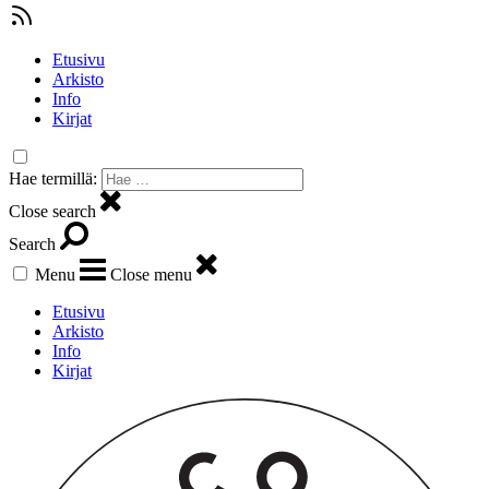
Etusivu
Arkisto
Info
Kirjat
Hae termillä:
Close search
Search
Menu
Close menu
Etusivu
Arkisto
Info
Kirjat