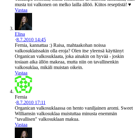
musta toi valkonen on melko lailla ällöö. Kiitos reseptistä! ♥
Vastaa
Elina
·
8.7.2010 14:45
Fernia, kannattaa :) Raisa, mahtaakohan noissa
valkosuklaissakin olla eroja? Olen itse yleensä käyttänyt
Organican valkosuklaata, joka ainakin on hyvää - joskin
tosiaan aika ällön makeaa, mutta niin on tavallinenkin
valkosuklaa, mikäli muistan oikein.
Vastaa
Fernia
·
8.7.2010 17:11
Organican valkosuklaassa on hento vaniljainen aromi. Sweet
Williamsin valkosuklaa muistuttaa minusta enemmän
"tavallisen" valkosuklaan makua.
Vastaa