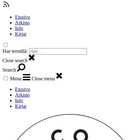
Etusivu
Arkisto
Info
Kirjat
Hae termillä:
Close search
Search
Menu
Close menu
Etusivu
Arkisto
Info
Kirjat