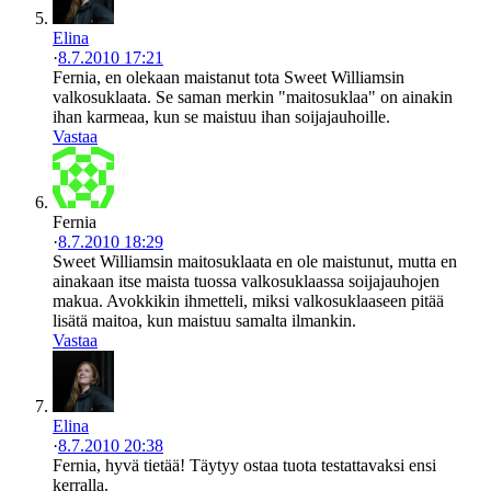
Elina
·
8.7.2010 17:21
Fernia, en olekaan maistanut tota Sweet Williamsin
valkosuklaata. Se saman merkin "maitosuklaa" on ainakin
ihan karmeaa, kun se maistuu ihan soijajauhoille.
Vastaa
Fernia
·
8.7.2010 18:29
Sweet Williamsin maitosuklaata en ole maistunut, mutta en
ainakaan itse maista tuossa valkosuklaassa soijajauhojen
makua. Avokkikin ihmetteli, miksi valkosuklaaseen pitää
lisätä maitoa, kun maistuu samalta ilmankin.
Vastaa
Elina
·
8.7.2010 20:38
Fernia, hyvä tietää! Täytyy ostaa tuota testattavaksi ensi
kerralla.