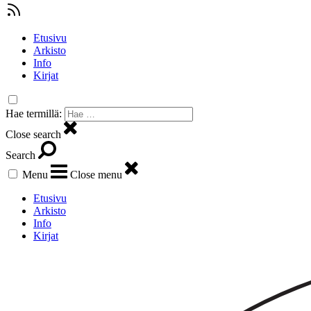
Etusivu
Arkisto
Info
Kirjat
Hae termillä:
Close search
Search
Menu
Close menu
Etusivu
Arkisto
Info
Kirjat