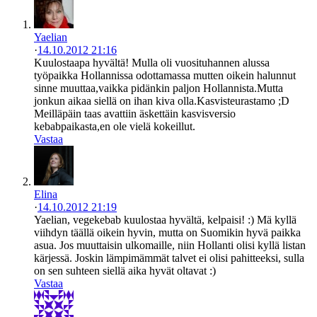
Yaelian
·
14.10.2012 21:16
Kuulostaapa hyvältä! Mulla oli vuosituhannen alussa
työpaikka Hollannissa odottamassa mutten oikein halunnut
sinne muuttaa,vaikka pidänkin paljon Hollannista.Mutta
jonkun aikaa siellä on ihan kiva olla.Kasvisteurastamo ;D
Meilläpäin taas avattiin äskettäin kasvisversio
kebabpaikasta,en ole vielä kokeillut.
Vastaa
Elina
·
14.10.2012 21:19
Yaelian, vegekebab kuulostaa hyvältä, kelpaisi! :) Mä kyllä
viihdyn täällä oikein hyvin, mutta on Suomikin hyvä paikka
asua. Jos muuttaisin ulkomaille, niin Hollanti olisi kyllä listan
kärjessä. Joskin lämpimämmät talvet ei olisi pahitteeksi, sulla
on sen suhteen siellä aika hyvät oltavat :)
Vastaa