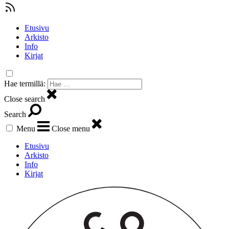
Etusivu
Arkisto
Info
Kirjat
Hae termillä:
Close search
Search
Menu
Close menu
Etusivu
Arkisto
Info
Kirjat