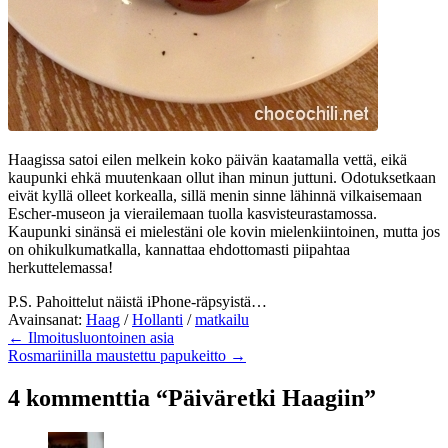
Haagissa satoi eilen melkein koko päivän kaatamalla vettä, eikä
kaupunki ehkä muutenkaan ollut ihan minun juttuni. Odotuksetkaan
eivät kyllä olleet korkealla, sillä menin sinne lähinnä vilkaisemaan
Escher-museon ja vierailemaan tuolla kasvisteurastamossa.
Kaupunki sinänsä ei mielestäni ole kovin mielenkiintoinen, mutta jos
on ohikulkumatkalla, kannattaa ehdottomasti piipahtaa
herkuttelemassa!
P.S. Pahoittelut näistä iPhone-räpsyistä…
Avainsanat:
Haag
/
Hollanti
/
matkailu
← Ilmoitusluontoinen asia
Rosmariinilla maustettu papukeitto →
4 kommenttia “Päiväretki Haagiin”