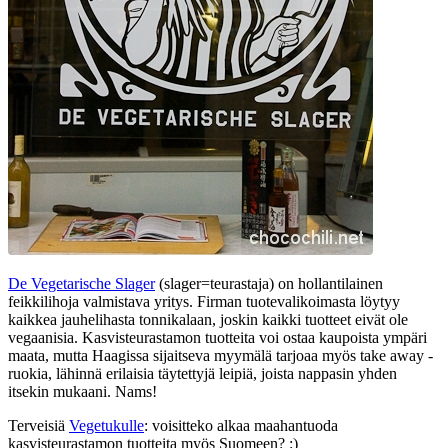
De Vegetarische Slager
(slager=teurastaja) on hollantilainen
feikkilihoja valmistava yritys. Firman tuotevalikoimasta löytyy
kaikkea jauhelihasta tonnikalaan, joskin kaikki tuotteet eivät ole
vegaanisia. Kasvisteurastamon tuotteita voi ostaa kaupoista ympäri
maata, mutta Haagissa sijaitseva myymälä tarjoaa myös take away -
ruokia, lähinnä erilaisia täytettyjä leipiä, joista nappasin yhden
itsekin mukaani. Nams!
Terveisiä
Vegetukulle
: voisitteko alkaa maahantuoda
kasvisteurastamon tuotteita myös Suomeen? :)