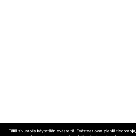
Tällä sivustolla käytetään evästeitä. Evästeet ovat pieniä tiedostoja,