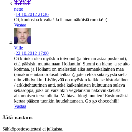
nette
·
14.10.2012 21:36
Oi, kuulostaa kivalta! Ja ihanan näköisiä ruokia! :)
Vastaa
Ville
·
22.10.2012 17:00
Oi kuinka olen myöskin toivonut (ja hieman asiaa puskenut),
että pääsisin muuttamaan Hollantiin! Suomi on hieno ja se aito
kotimaa, ja Hollanti on mielestäni aika samankaltainen maa
(ainakin elintaso-/olosuhteiltaan), joten ehkä siitä syystä siellä
niin viihdynkin. Lisähyvää on myöskin kaikki se historiallinen
/ arkkitehtuurinen anti, sekä kaikenlaisten kulttuurien sulava
sekasoppa, joka on varsinkin vegetaristin näkövinkkelistä
aikamoisen tervetullutta. Mahtava blogi muuten! Ensimmäistä
kertaa pääsen tuonkin huudahtamaan. Go go chocochili!
Vastaa
Jätä vastaus
Sähköpostiosoitettasi ei julkaista.