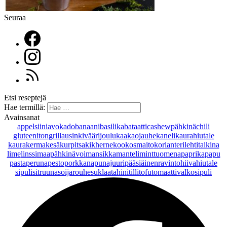
Seuraa
Etsi reseptejä
Hae termillä:
Avainsanat
appelsiini
avokado
banaani
basilika
bataatti
cashewpähkinä
chili
gluteeniton
grillaus
inkivääri
joulu
kaakaojauhe
kaneli
kaurahiutale
kaurakerma
kesäkurpitsa
kikherne
kookosmaito
korianteri
lehtitaikina
lime
linssi
maapähkinävoi
mansikka
manteli
minttu
omena
paprika
papu
pasta
peruna
pesto
porkkana
punajuuri
pääsiäinen
ravintohiivahiutale
sipuli
sitruuna
soijarouhe
suklaa
tahini
tilli
tofu
tomaatti
valkosipuli