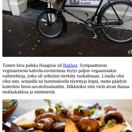
Toinen kiva paikka Haagissa oli
Baklust
. Sympaattisesta
vegetaarisesta kahvila-ravintolasta löytyi paljon vegaanisiakin
vaihtoehtoja, jotka oli selkeästi merkitty ruokalistaan. Listalla olisi
ollut mm. seitanilla tai hummuksella täytettyja leipiä, mutta päädyin
kuitenkin linssi-savutofusalaattiin. Jälkkäriksi söin vielä aivan ihanaa
mokkakakkua ja minttuteetä.