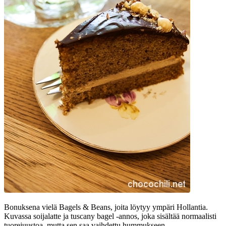
Bonuksena vielä Bagels & Beans, joita löytyy ympäri Hollantia.
Kuvassa soijalatte ja tuscany bagel -annos, joka sisältää normaalisti
tuorejuustoa, mutta sen saa vaihdettu hummukseen.