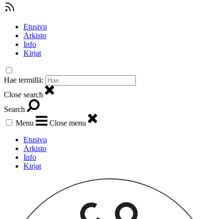
Etusivu
Arkisto
Info
Kirjat
Hae termillä:
Close search
Search
Menu
Close menu
Etusivu
Arkisto
Info
Kirjat