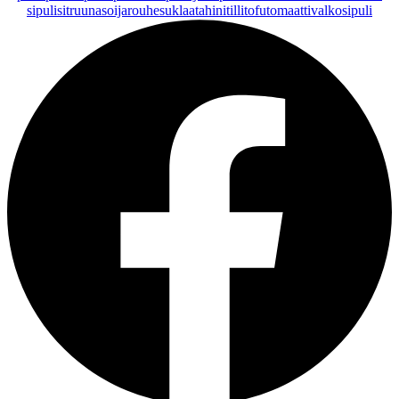
sipuli
sitruuna
soijarouhe
suklaa
tahini
tilli
tofu
tomaatti
valkosipuli