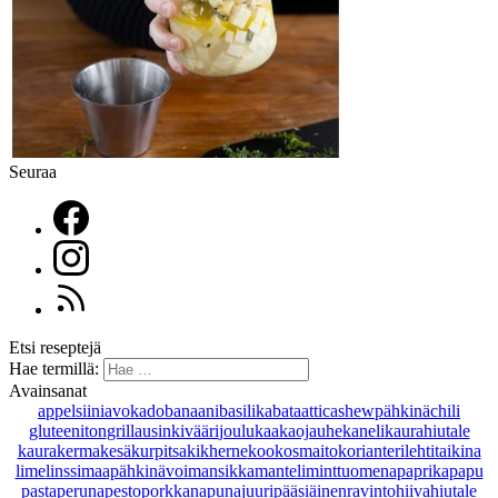
Seuraa
Etsi reseptejä
Hae termillä:
Avainsanat
appelsiini
avokado
banaani
basilika
bataatti
cashewpähkinä
chili
gluteeniton
grillaus
inkivääri
joulu
kaakaojauhe
kaneli
kaurahiutale
kaurakerma
kesäkurpitsa
kikherne
kookosmaito
korianteri
lehtitaikina
lime
linssi
maapähkinävoi
mansikka
manteli
minttu
omena
paprika
papu
pasta
peruna
pesto
porkkana
punajuuri
pääsiäinen
ravintohiivahiutale