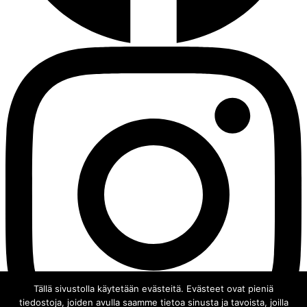
Tällä sivustolla käytetään evästeitä. Evästeet ovat pieniä
tiedostoja, joiden avulla saamme tietoa sinusta ja tavoista, joilla