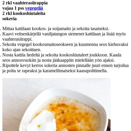
2 rkl vaahterasiirappia
vajaa 1 pss
vegegeliä
2 rkl kookoshiutaleita
sokeria
Mittaa kattilaan kookos- ja soijamaito ja sekoita tasaiseksi.
Kaavi veitsenkärjellä vaniljatangon siemenet kattilaan ja lisää myös
vaahterasiirappi.
Sekoita vegegel kookosmaitoseokseen ja kuumenna seos kiehuvaksi
koko ajan sekoittaen.
Nosta kattila liedeltä ja sekoita kookoshiutaleet joukkoon. Kaada
seos annosvuokiin ja nosta jääkaappiin mielellään yön ajaksi.
Ripottele kevyt kerros sokeria annosten pinnalle juuri ennen tarjoilua
ja polta se rapeaksi ja karamellimaiseksi kaasupolttimella.