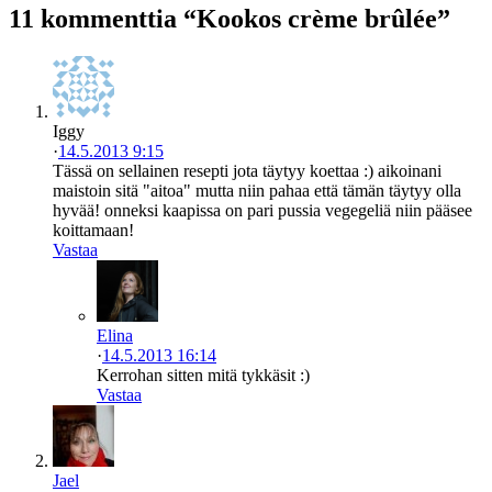
11 kommenttia “Kookos crème brûlée”
Iggy
·
14.5.2013 9:15
Tässä on sellainen resepti jota täytyy koettaa :) aikoinani
maistoin sitä "aitoa" mutta niin pahaa että tämän täytyy olla
hyvää! onneksi kaapissa on pari pussia vegegeliä niin pääsee
koittamaan!
Vastaa
Elina
·
14.5.2013 16:14
Kerrohan sitten mitä tykkäsit :)
Vastaa
Jael