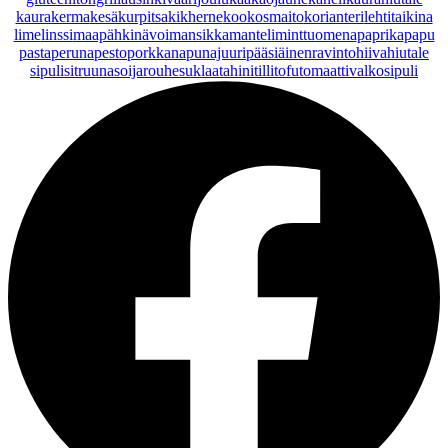
kaurakerma
kesäkurpitsa
kikherne
kookosmaito
korianteri
lehtitaikina
lime
linssi
maapähkinävoi
mansikka
manteli
minttu
omena
paprika
papu
pasta
peruna
pesto
porkkana
punajuuri
pääsiäinen
ravintohiivahiutale
sipuli
sitruuna
soijarouhe
suklaa
tahini
tilli
tofu
tomaatti
valkosipuli