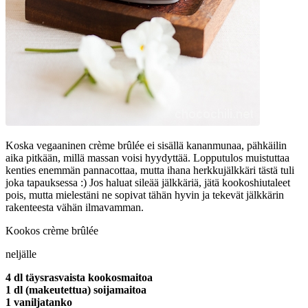
Koska vegaaninen crème brûlée ei sisällä kananmunaa, pähkäilin
aika pitkään, millä massan voisi hyydyttää. Lopputulos muistuttaa
kenties enemmän pannacottaa, mutta ihana herkkujälkkäri tästä tuli
joka tapauksessa :) Jos haluat sileää jälkkäriä, jätä kookoshiutaleet
pois, mutta mielestäni ne sopivat tähän hyvin ja tekevät jälkkärin
rakenteesta vähän ilmavamman.
Kookos crème brûlée
neljälle
4 dl täysrasvaista kookosmaitoa
1 dl (makeutettua) soijamaitoa
1 vaniljatanko