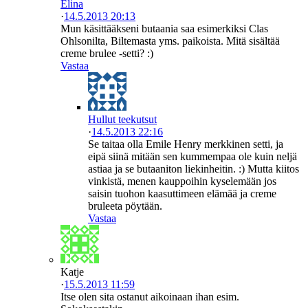
Elina
·
14.5.2013 20:13
Mun käsittääkseni butaania saa esimerkiksi Clas
Ohlsonilta, Biltemasta yms. paikoista. Mitä sisältää
creme brulee -setti? :)
Vastaa
Hullut teekutsut
·
14.5.2013 22:16
Se taitaa olla Emile Henry merkkinen setti, ja
eipä siinä mitään sen kummempaa ole kuin neljä
astiaa ja se butaaniton liekinheitin. :) Mutta kiitos
vinkistä, menen kauppoihin kyselemään jos
saisin tuohon kaasuttimeen elämää ja creme
bruleeta pöytään.
Vastaa
Katje
·
15.5.2013 11:59
Itse olen sita ostanut aikoinaan ihan esim.