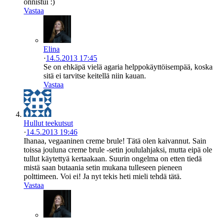
onnistui :)
Vastaa
Elina
·
14.5.2013 17:45
Se on ehkäpä vielä agaria helppokäyttöisempää, koska
sitä ei tarvitse keitellä niin kauan.
Vastaa
Hullut teekutsut
·
14.5.2013 19:46
Ihanaa, vegaaninen creme brule! Tätä olen kaivannut. Sain
toissa jouluna creme brule -setin joululahjaksi, mutta eipä ole
tullut käytettyä kertaakaan. Suurin ongelma on etten tiedä
mistä saan butaania setin mukana tulleseen pieneen
polttimeen. Voi ei! Ja nyt tekis heti mieli tehdä tätä.
Vastaa