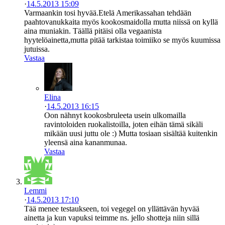
·
14.5.2013 15:09
Varmaankin tosi hyvää.Etelä Amerikassahan tehdään
paahtovanukkaita myös kookosmaidolla mutta niissä on kyllä
aina muniakin. Täällä pitäisi olla vegaanista
hyytelöainetta,mutta pitää tarkistaa toimiiko se myös kuumissa
jutuissa.
Vastaa
Elina
·
14.5.2013 16:15
Oon nähnyt kookosbruleeta usein ulkomailla
ravintoloiden ruokalistoilla, joten eihän tämä sikäli
mikään uusi juttu ole :) Mutta tosiaan sisältää kuitenkin
yleensä aina kananmunaa.
Vastaa
Lemmi
·
14.5.2013 17:10
Tää menee testaukseen, toi vegegel on yllättävän hyvää
ainetta ja kun vapuksi teimme ns. jello shotteja niin sillä