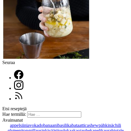
Seuraa
Etsi reseptejä
Hae termillä:
Avainsanat
appelsiini
avokado
banaani
basilika
bataatti
cashewpähkinä
chili
gluteeniton
grillaus
inkivääri
joulu
kaakaojauhe
kaneli
kaurahiutale