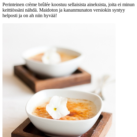
Perinteinen crème brûlée koostuu sellaisista aineksista, joita ei minun
keittiössäni nähdä. Maidoton ja kananmunaton versiokin syntyy
helposti ja on ah niin hyvää!