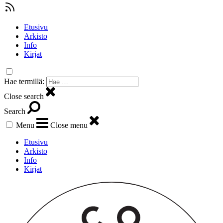
Etusivu
Arkisto
Info
Kirjat
Hae termillä:
Close search
Search
Menu
Close menu
Etusivu
Arkisto
Info
Kirjat