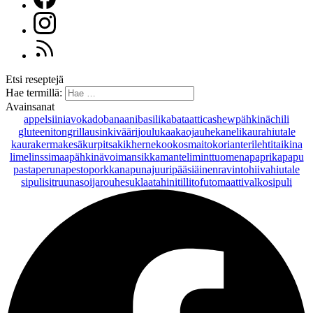
Etsi reseptejä
Hae termillä:
Avainsanat
appelsiini
avokado
banaani
basilika
bataatti
cashewpähkinä
chili
gluteeniton
grillaus
inkivääri
joulu
kaakaojauhe
kaneli
kaurahiutale
kaurakerma
kesäkurpitsa
kikherne
kookosmaito
korianteri
lehtitaikina
lime
linssi
maapähkinävoi
mansikka
manteli
minttu
omena
paprika
papu
pasta
peruna
pesto
porkkana
punajuuri
pääsiäinen
ravintohiivahiutale
sipuli
sitruuna
soijarouhe
suklaa
tahini
tilli
tofu
tomaatti
valkosipuli