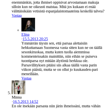
enemmänkin, jotta ihmiset oppisivat arvostamaan makuja
silloin kun ne oikeasti maistaa. Mitä jos kukaan ei enää
välittäisikään vetisistä espanjalaistomaateista keskellä talvea?
Vastaa
Elina
·
15.5.2013 20:25
Ymmärrän täysin sen, että parsaa alettaisiin
hehkuttamaan Suomessa vasta sitten kun ne on täällä
sesonkiruokaa, mutta kuten tuolla aiemmissa
kommenteissakin mainittiin, niin eihän se puiseva
tuontiparsa nyt mitään älytöntä herkkua ole.
Parsavillityksen pitäisi siis alkaa täällä vasta parin
viikon päästä, mutta se on ollut jo kuukauden-pari
meneillään.
Vastaa
Minna
·
16.5.2013 14:52
En ole itsekään parsasta niin järin ihmeissäni, mutta vähän