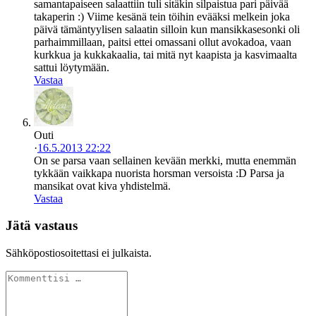
samantapaiseen salaattiin tuli sitäkin silpaistua pari päivää
takaperin :) Viime kesänä tein töihin evääksi melkein joka
päivä tämäntyylisen salaatin silloin kun mansikkasesonki oli
parhaimmillaan, paitsi ettei omassani ollut avokadoa, vaan
kurkkua ja kukkakaalia, tai mitä nyt kaapista ja kasvimaalta
sattui löytymään.
Vastaa
Outi
·
16.5.2013 22:22
On se parsa vaan sellainen kevään merkki, mutta enemmän
tykkään vaikkapa nuorista horsman versoista :D Parsa ja
mansikat ovat kiva yhdistelmä.
Vastaa
Jätä vastaus
Sähköpostiosoitettasi ei julkaista.