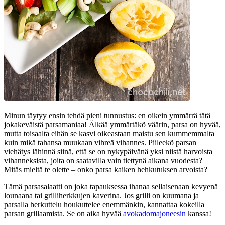
Minun täytyy ensin tehdä pieni tunnustus: en oikein ymmärrä tätä
jokakeväistä parsamaniaa! Älkää ymmärtäkö väärin, parsa on hyvää,
mutta toisaalta eihän se kasvi oikeastaan maistu sen kummemmalta
kuin mikä tahansa muukaan vihreä vihannes. Piileekö parsan
viehätys lähinnä siinä, että se on nykypäivänä yksi niistä harvoista
vihanneksista, joita on saatavilla vain tiettynä aikana vuodesta?
Mitäs mieltä te olette – onko parsa kaiken hehkutuksen arvoista?
Tämä parsasalaatti on joka tapauksessa ihanaa sellaisenaan kevyenä
lounaana tai grilliherkkujen kaverina. Jos grilli on kuumana ja
parsalla herkuttelu houkuttelee enemmänkin, kannattaa kokeilla
parsan grillaamista. Se on aika hyvää
avokadomajoneesin
kanssa!