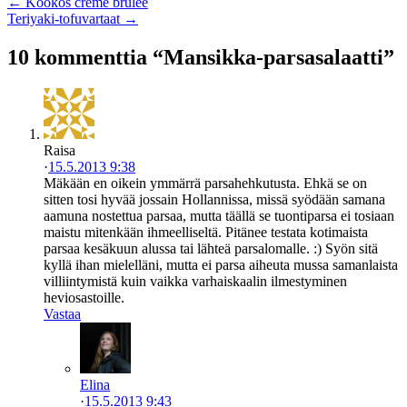
← Kookos crème brûlée
Teriyaki-tofuvartaat →
10 kommenttia “Mansikka-parsasalaatti”
Raisa
·
15.5.2013 9:38
Mäkään en oikein ymmärrä parsahehkutusta. Ehkä se on
sitten tosi hyvää jossain Hollannissa, missä syödään samana
aamuna nostettua parsaa, mutta täällä se tuontiparsa ei tosiaan
maistu mitenkään ihmeelliseltä. Pitänee testata kotimaista
parsaa kesäkuun alussa tai lähteä parsalomalle. :) Syön sitä
kyllä ihan mielelläni, mutta ei parsa aiheuta mussa samanlaista
villiintymistä kuin vaikka varhaiskaalin ilmestyminen
heviosastoille.
Vastaa
Elina
·
15.5.2013 9:43