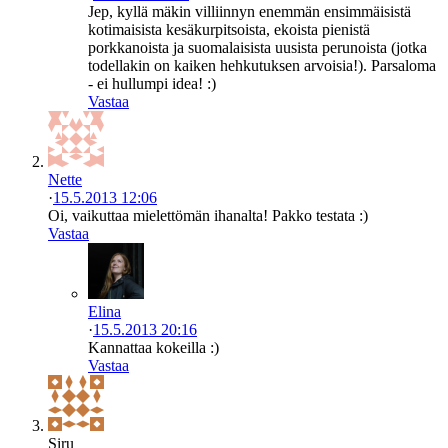
Jep, kyllä mäkin villiinnyn enemmän ensimmäisistä
kotimaisista kesäkurpitsoista, ekoista pienistä
porkkanoista ja suomalaisista uusista perunoista (jotka
todellakin on kaiken hehkutuksen arvoisia!). Parsaloma
- ei hullumpi idea! :)
Vastaa
Nette
·
15.5.2013 12:06
Oi, vaikuttaa mielettömän ihanalta! Pakko testata :)
Vastaa
Elina
·
15.5.2013 20:16
Kannattaa kokeilla :)
Vastaa
Siru