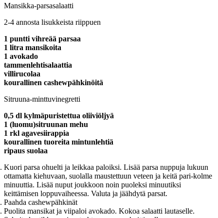
Mansikka-parsasalaatti
2-4 annosta lisukkeista riippuen
1 puntti vihreää parsaa
1 litra mansikoita
1 avokado
tammenlehtisalaattia
villirucolaa
kourallinen cashewpähkinöitä
Sitruuna-minttuvinegretti
0,5 dl kylmäpuristettua oliiviöljyä
1 (luomu)sitruunan mehu
1 rkl agavesiirappia
kourallinen tuoreita mintunlehtiä
ripaus suolaa
Kuori parsa ohuelti ja leikkaa paloiksi. Lisää parsa nuppuja lukuun
ottamatta kiehuvaan, suolalla maustettuun veteen ja keitä pari-kolme
minuuttia. Lisää nuput joukkoon noin puoleksi minuutiksi
keittämisen loppuvaiheessa. Valuta ja jäähdytä parsat.
Paahda cashewpähkinät
Puolita mansikat ja viipaloi avokado. Kokoa salaatti lautaselle.