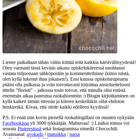
Lienee paikallaan tähän väliin kiittää teitä kaikkia kärsivällisyydestä!
Olen varmasti tässä kevään aikana opiskelukiireessä unohtanut
vastata tsiljoonaan sähköpostiin ja kommentteihinne (kiitos niistä,
olen kyllä lukenut ihan jokaisen!). Ensi kuussa opiskelurupeama
pitäisi olla pulkassa ja voin toivottavasti kirjoittaa ansioluettelooni
tittelin ”floristi” – jatkossa tosin toivon, että minulla olisi entistä
enemmän aikaa paneutua ruokahommiin :) Blogin kirjoittaminen on
kyllä kaiken tämän stressin ja kiireen keskelläkin ollut ehdoton
henkireikä. Kivaa, että olette kaikki edelleen kyydissä!
P.S. Ei enää niin kovin pienellä ruokablogillani on muuten nykyään
Facebookissa
yli 3000 tykkääjää. Mahtavaa! :) Lisäksi minua voi
seurata
Pinterestissä
sekä Instagramissa nimellä Chocochili.
Avainsanat:
avokado
/
mansikka
/
parsa