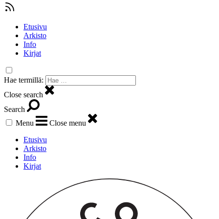
Etusivu
Arkisto
Info
Kirjat
Hae termillä:
Close search
Search
Menu
Close menu
Etusivu
Arkisto
Info
Kirjat