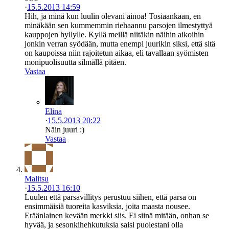
·
15.5.2013 14:59
Hih, ja minä kun luulin olevani ainoa! Tosiaankaan, en
minäkään sen kummemmin riehaannu parsojen ilmestyttyä
kauppojen hyllylle. Kyllä meillä niitäkin näihin aikoihin
jonkin verran syödään, mutta enempi juurikin siksi, että sitä
on kaupoissa niin rajoitetun aikaa, eli tavallaan syömisten
monipuolisuutta silmällä pitäen.
Vastaa
Elina
·
15.5.2013 20:22
Näin juuri :)
Vastaa
Malitsu
·
15.5.2013 16:10
Luulen että parsavillitys perustuu siihen, että parsa on
ensimmäisiä tuoreita kasviksia, joita maasta nousee.
Eräänlainen kevään merkki siis. Ei siinä mitään, onhan se
hyvää, ja sesonkihehkutuksia saisi puolestani olla