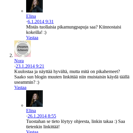
Elina
·
6.1.2014 9:31
Mistäs tuollaisia pikamungpapuja saa? Kiinnostaisi
kokeilla! :)
Vastaa
Nora
·
23.1.2014 9:21
Kuulostaa ja näyttää hyvältä, mutta mitä on pikaherneet?
Saako sun blogin muuten linkittää niin muistaisin käydä täällä
useammin? :)
Vastaa
Elina
·
26.1.2014 8:55
Tuostahan se tieto löytyy ohjeesta, linkin takaa :) Saa
tietenkin linkittää!
Vastaa