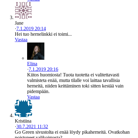
Jane
·
7.1.2019 20:14
Hei tuo hernelinkki ei toimi...
Vastaa
Elina
·
7.1.2019 20:16
Kiitos huomiosta! Tuota tuotetta ei valitettavasti
valmisteta enää, mutta tilalle voi laittaa tavallisia
herneitä, niiden keittäminen toki sitten kestää vain
pidempään.
Vastaa
Kristiina
·
30.7.2021 11:32
Go Green sivustolta ei enää löydy pikaherneitä. Ovatkohan
poistuneet valikoimasta?