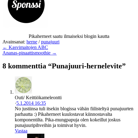
Pikaherneet saatu ilmaiseksi blogin kautta
Avainsanat:
herne
/
punajuuri
← Kasvimaitojen ABC
Ananas-pinaattismoothie →
8 kommenttia “Punajuuri-hernelevite”
Outi/ Keittiökameleontti
·
5.1.2014 16:35
No justiinsa tuli itsekin blogissa vähän fiilisteltyä punajuurten
parhautta :) Pikaherneet kuulostavat kiinnostavalta
komponentilta. Pika-mungpapuja olen kokeillut joskus
punajuuripihveihin ja toimivat hyvin.
Vastaa