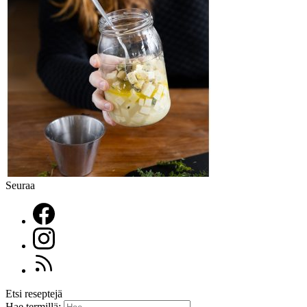
Seuraa
Etsi reseptejä
Hae termillä: