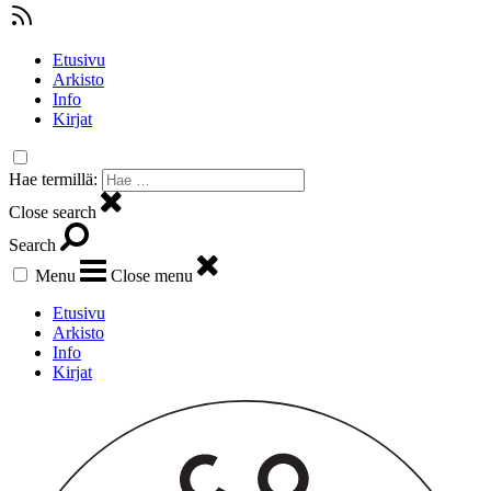
Etusivu
Arkisto
Info
Kirjat
Hae termillä:
Close search
Search
Menu
Close menu
Etusivu
Arkisto
Info
Kirjat