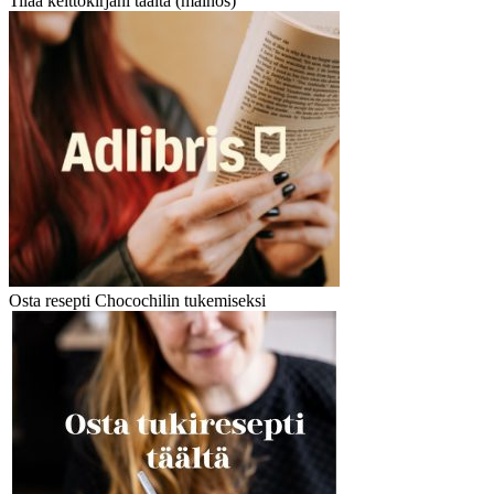
Tilaa keittokirjani täältä (mainos)
Osta resepti Chocochilin tukemiseksi