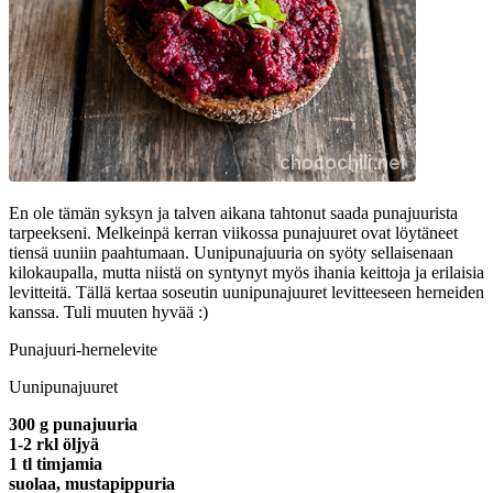
En ole tämän syksyn ja talven aikana tahtonut saada punajuurista
tarpeekseni. Melkeinpä kerran viikossa punajuuret ovat löytäneet
tiensä uuniin paahtumaan. Uunipunajuuria on syöty sellaisenaan
kilokaupalla, mutta niistä on syntynyt myös ihania keittoja ja erilaisia
levitteitä. Tällä kertaa soseutin uunipunajuuret levitteeseen herneiden
kanssa. Tuli muuten hyvää :)
Punajuuri-hernelevite
Uunipunajuuret
300 g punajuuria
1-2 rkl öljyä
1 tl timjamia
suolaa, mustapippuria