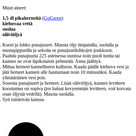
Muut aineet:
1,5 dl pikaherneitä
(
GoGreen
)
kiehuvaa vettä
suolaa
oliiviöljyä
Kuori ja lohko punajuuret. Mausta öljy timjamilla, suolalla ja
mustapippurilla ja sekoita se punajuurilohkojen joukkoon.
Paahda punajuuria 225 asteisessa uunissa noin puoli tuntia tai
kunnes ne ovat läpikotaisin pehmeitä. Anna jäähtyä.
Mittaa herneet kannelliseen kulhoon. Kaada päälle kiehuva vesi ja
jätä herneet kannen alle hautumaan noin 10 minuutiksi. Kaada
ylimääräinen vesi pois.
Soseuta punajuuret ja herneet. Lisää oliiviöljyä, kunnes levitteen
koostumus on sopiva (jos haluat kevyemmän levitteen, voit korvata
osan öljystä vedellä). Mausta suolalla.
Syö ruisleivän kanssa.