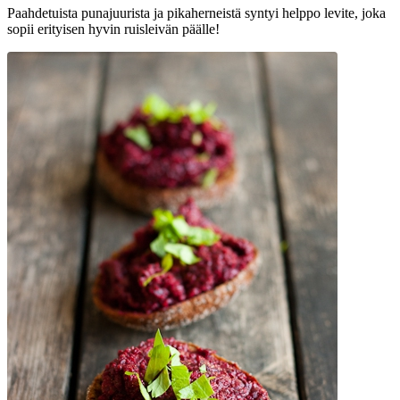
Paahdetuista punajuurista ja pikaherneistä syntyi helppo levite, joka
sopii erityisen hyvin ruisleivän päälle!