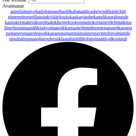
Avainsanat
appelsiini
avokado
banaani
basilika
bataatti
cashewpähkinä
chili
gluteeniton
grillaus
inkivääri
joulu
kaakaojauhe
kaneli
kaurahiutale
kaurakerma
kesäkurpitsa
kikherne
kookosmaito
korianteri
lehtitaikina
lime
linssi
maapähkinävoi
mansikka
manteli
minttu
omena
paprika
papu
pasta
peruna
pesto
porkkana
punajuuri
pääsiäinen
ravintohiivahiutale
sipuli
sitruuna
soijarouhe
suklaa
tahini
tilli
tofu
tomaatti
valkosipuli