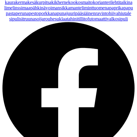
kaurakerma
kesäkurpitsa
kikherne
kookosmaito
korianteri
lehtitaikina
lime
linssi
maapähkinävoi
mansikka
manteli
minttu
omena
paprika
papu
pasta
peruna
pesto
porkkana
punajuuri
pääsiäinen
ravintohiivahiutale
sipuli
sitruuna
soijarouhe
suklaa
tahini
tilli
tofu
tomaatti
valkosipuli