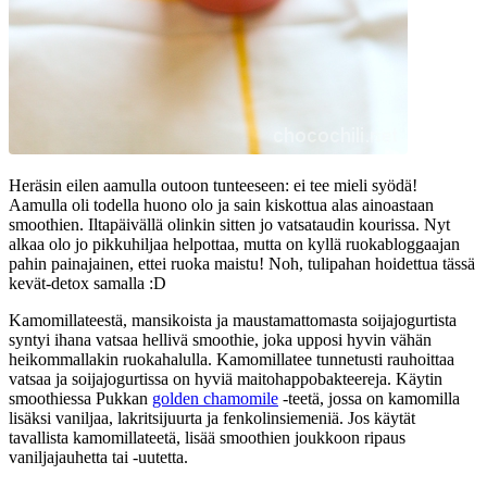
Heräsin eilen aamulla outoon tunteeseen: ei tee mieli syödä!
Aamulla oli todella huono olo ja sain kiskottua alas ainoastaan
smoothien. Iltapäivällä olinkin sitten jo vatsataudin kourissa. Nyt
alkaa olo jo pikkuhiljaa helpottaa, mutta on kyllä ruokabloggaajan
pahin painajainen, ettei ruoka maistu! Noh, tulipahan hoidettua tässä
kevät-detox samalla :D
Kamomillateestä, mansikoista ja maustamattomasta soijajogurtista
syntyi ihana vatsaa hellivä smoothie, joka upposi hyvin vähän
heikommallakin ruokahalulla. Kamomillatee tunnetusti rauhoittaa
vatsaa ja soijajogurtissa on hyviä maitohappobakteereja. Käytin
smoothiessa Pukkan
golden chamomile
-teetä, jossa on kamomilla
lisäksi vaniljaa, lakritsijuurta ja fenkolinsiemeniä. Jos käytät
tavallista kamomillateetä, lisää smoothien joukkoon ripaus
vaniljajauhetta tai -uutetta.