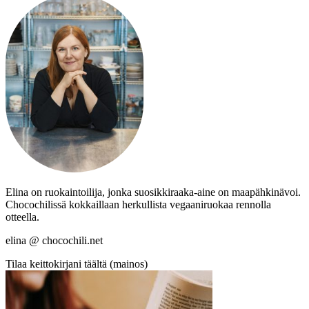
Elina on ruokaintoilija, jonka suosikkiraaka-aine on maapähkinävoi.
Chocochilissä kokkaillaan herkullista vegaaniruokaa rennolla
otteella.
elina @ chocochili.net
Tilaa keittokirjani täältä (mainos)