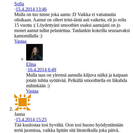
Sofia
·
15.4.2014 13:46
Mulla on tuo tunne joka aamu :D Vaikka ei vatsatautia
olisikaan. Aamut on olleet teini-iästä asti vaikeita, eli jo reilu
15 vuotta :( Löydettyäni smoothiet osaksi aamujani on jo
monet aamut tullut pelastettua. Taidankin kokeilla seuraavaksi
kamomillalla :)
Vastaa
Elina
·
16.4.2014 6:49
Mulla taas on yleensä aamulla kiljuva nälkä ja kaipaan
jotain tuhtia syötävää. Pelkällä smoothiella en liikahda
mihinkään :)
Vastaa
Janna
·
15.4.2014 15:25
Tää kuulostaa tosi hyvältä. Oon tosi huono hyödyntämään
teetä juomissa, vaikka lipitän sitä litratolkulla joka päivä.