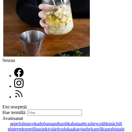
Seuraa
Etsi reseptejä
Hae termillä:
Avainsanat
appelsiini
avokado
banaani
basilika
bataatti
cashewpähkinä
chili
gluteeniton
grillaus
inkivääri
joulu
kaakaojauhe
kaneli
kaurahiutale