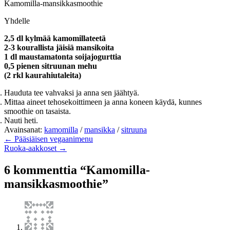
Kamomilla-mansikkasmoothie
Yhdelle
2,5 dl kylmää kamomillateetä
2-3 kourallista jäisiä mansikoita
1 dl maustamatonta soijajogurttia
0,5 pienen sitruunan mehu
(2 rkl kaurahiutaleita)
Hauduta tee vahvaksi ja anna sen jäähtyä.
Mittaa aineet tehosekoittimeen ja anna koneen käydä, kunnes
smoothie on tasaista.
Nauti heti.
Avainsanat:
kamomilla
/
mansikka
/
sitruuna
← Pääsiäisen vegaanimenu
Ruoka-aakkoset →
6 kommenttia “Kamomilla-
mansikkasmoothie”