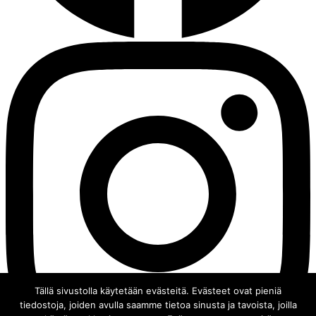
Tällä sivustolla käytetään evästeitä. Evästeet ovat pieniä
tiedostoja, joiden avulla saamme tietoa sinusta ja tavoista, joilla