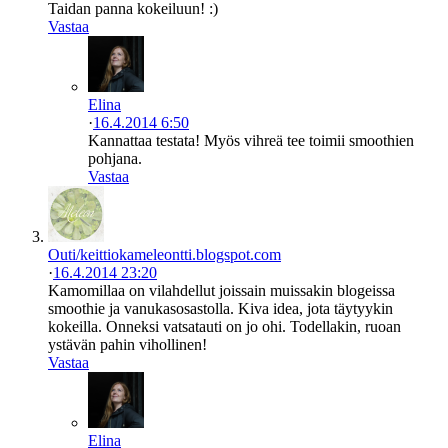
Taidan panna kokeiluun! :)
Vastaa
Elina
·
16.4.2014 6:50
Kannattaa testata! Myös vihreä tee toimii smoothien
pohjana.
Vastaa
Outi/keittiokameleontti.blogspot.com
·
16.4.2014 23:20
Kamomillaa on vilahdellut joissain muissakin blogeissa
smoothie ja vanukasosastolla. Kiva idea, jota täytyykin
kokeilla. Onneksi vatsatauti on jo ohi. Todellakin, ruoan
ystävän pahin vihollinen!
Vastaa
Elina