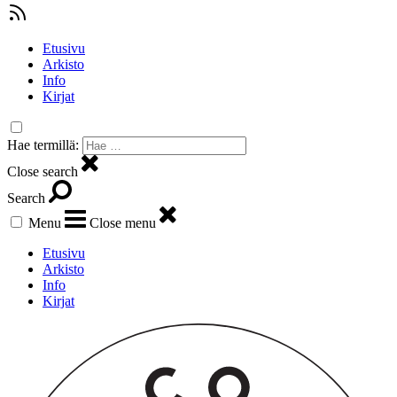
Etusivu
Arkisto
Info
Kirjat
Hae termillä:
Close search
Search
Menu
Close menu
Etusivu
Arkisto
Info
Kirjat