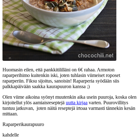
Huomasin eilen, että pankkitililläni on 6€ rahaa. Armoton
raparperihimo kuitenkin iski, joten tuhlasin viimeiset roposet
raparperiin. Fiksu sijoitus, sanoisin! Raparperia syödään siis
palkkapäivään saakka kaurapuuron kanssa ;)
Olen viime aikoina syönyt muutenkin aika usein puuroja, koska olen
kirjoitellut ylös aamiaisreseptejä
uutta kirjaa
varten. Puurovillitys
tuntuu jatkuvan, joten näitä reseptejä irtoaa varmasti tännekin kesän
mittaan.
Raparperikaurapuuro
kahdelle