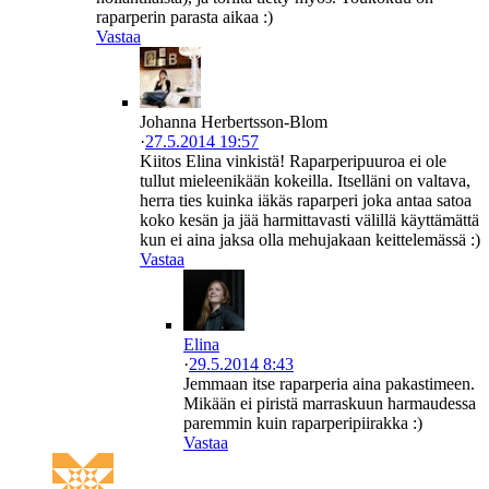
raparperin parasta aikaa :)
Vastaa
Johanna Herbertsson-Blom
·
27.5.2014 19:57
Kiitos Elina vinkistä! Raparperipuuroa ei ole
tullut mieleenikään kokeilla. Itselläni on valtava,
herra ties kuinka iäkäs raparperi joka antaa satoa
koko kesän ja jää harmittavasti välillä käyttämättä
kun ei aina jaksa olla mehujakaan keittelemässä :)
Vastaa
Elina
·
29.5.2014 8:43
Jemmaan itse raparperia aina pakastimeen.
Mikään ei piristä marraskuun harmaudessa
paremmin kuin raparperipiirakka :)
Vastaa