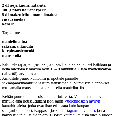
2 dl isoja kaurahiutaleita
100 g tuoretta raparperia
5 dl makeutettua mantelimaitoa
ripaus suolaa
kanelia
Tarjoiluun:
mantelimaitoa
saksanpähkinöitä
kurpitsansiemeniä
mansikoita
Paloittele raparperi pieniksi paloiksi. Laita kaikki aineet kattilaan ja
keitä miedolla lämmöllä noin 15-20 minuuttia. Lisää mantelimaitoa
(tai vettä) tarvittaessa.
Annostele puuro kulhoihin ja ripottele pinnalle
saksanpähkinämuruja ja kurpitsansiemeniä. Viimeisetele annokset
muutamalla mansikalla ja lorauksella mantelimaitoa.
Keitän puuroni aina isoista kaurahiutaleista. Vanhemmat tuovat
minulle aina kotiseudultani ison säkin
Vuolenkosken myllyn
kaurahiutaleita, jotka ovat ihan eri maata kuin kaupan
sahajauhohiutaleet. Nappasin joskus
Instagram-kuvankin
, jossa
näkyy hyvin hiutaleiden ero :) Isoista kaurahiutaleista tulee puuroon