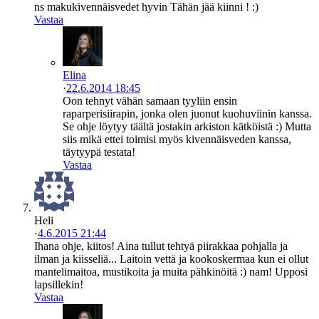
ns makukivennäisvedet hyvin Tähän jää kiinni ! :)
Vastaa
Elina
·
22.6.2014 18:45
Oon tehnyt vähän samaan tyyliin ensin
raparperisiirapin, jonka olen juonut kuohuviinin kanssa.
Se ohje löytyy täältä jostakin arkiston kätköistä :) Mutta
siis mikä ettei toimisi myös kivennäisveden kanssa,
täytyypä testata!
Vastaa
Heli
·
4.6.2015 21:44
Ihana ohje, kiitos! Aina tullut tehtyä piirakkaa pohjalla ja
ilman ja kiisseliä... Laitoin vettä ja kookoskermaa kun ei ollut
mantelimaitoa, mustikoita ja muita pähkinöitä :) nam! Upposi
lapsillekin!
Vastaa