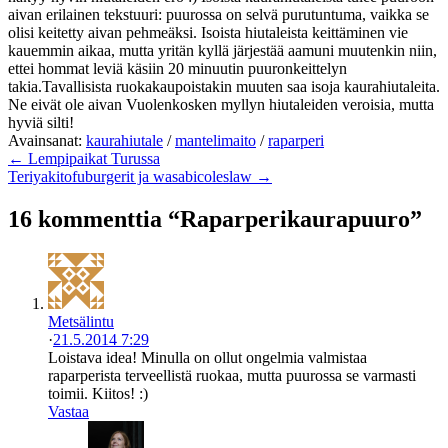
aivan erilainen tekstuuri: puurossa on selvä purutuntuma, vaikka se
olisi keitetty aivan pehmeäksi. Isoista hiutaleista keittäminen vie
kauemmin aikaa, mutta yritän kyllä järjestää aamuni muutenkin niin,
ettei hommat leviä käsiin 20 minuutin puuronkeittelyn
takia.Tavallisista ruokakaupoistakin muuten saa isoja kaurahiutaleita.
Ne eivät ole aivan Vuolenkosken myllyn hiutaleiden veroisia, mutta
hyviä silti!
Avainsanat:
kaurahiutale
/
mantelimaito
/
raparperi
← Lempipaikat Turussa
Teriyakitofuburgerit ja wasabicoleslaw →
16 kommenttia “Raparperikaurapuuro”
Metsälintu
·
21.5.2014 7:29
Loistava idea! Minulla on ollut ongelmia valmistaa
raparperista terveellistä ruokaa, mutta puurossa se varmasti
toimii. Kiitos! :)
Vastaa