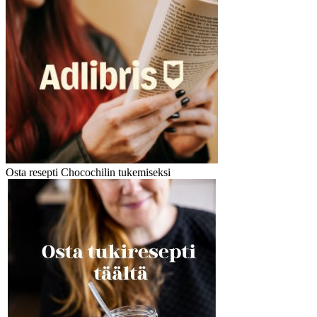
Osta resepti Chocochilin tukemiseksi