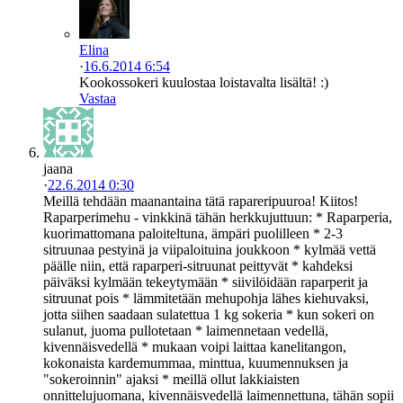
Elina
·
16.6.2014 6:54
Kookossokeri kuulostaa loistavalta lisältä! :)
Vastaa
jaana
·
22.6.2014 0:30
Meillä tehdään maanantaina tätä rapareripuuroa! Kiitos!
Raparperimehu - vinkkinä tähän herkkujuttuun: * Raparperia,
kuorimattomana paloiteltuna, ämpäri puolilleen * 2-3
sitruunaa pestyinä ja viipaloituina joukkoon * kylmää vettä
päälle niin, että raparperi-sitruunat peittyvät * kahdeksi
päiväksi kylmään tekeytymään * siivilöidään raparperit ja
sitruunat pois * lämmitetään mehupohja lähes kiehuvaksi,
jotta siihen saadaan sulatettua 1 kg sokeria * kun sokeri on
sulanut, juoma pullotetaan * laimennetaan vedellä,
kivennäisvedellä * mukaan voipi laittaa kanelitangon,
kokonaista kardemummaa, minttua, kuumennuksen ja
"sokeroinnin" ajaksi * meillä ollut lakkiaisten
onnittelujuomana, kivennäisvedellä laimennettuna, tähän sopii