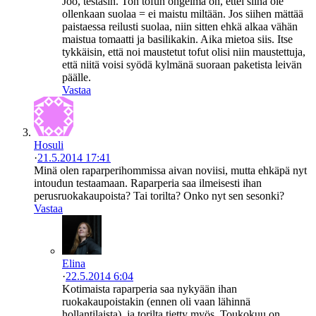
Joo, testasin. Ton tofun ongelma on, ettei siinä ole
ollenkaan suolaa = ei maistu miltään. Jos siihen mättää
paistaessa reilusti suolaa, niin sitten ehkä alkaa vähän
maistua tomaatti ja basilikakin. Aika mietoa siis. Itse
tykkäisin, että noi maustetut tofut olisi niin maustettuja,
että niitä voisi syödä kylmänä suoraan paketista leivän
päälle.
Vastaa
Hosuli
·
21.5.2014 17:41
Minä olen raparperihommissa aivan noviisi, mutta ehkäpä nyt
intoudun testaamaan. Raparperia saa ilmeisesti ihan
perusruokakaupoista? Tai torilta? Onko nyt sen sesonki?
Vastaa
Elina
·
22.5.2014 6:04
Kotimaista raparperia saa nykyään ihan
ruokakaupoistakin (ennen oli vaan lähinnä
hollantilaista), ja torilta tietty myös. Toukokuu on