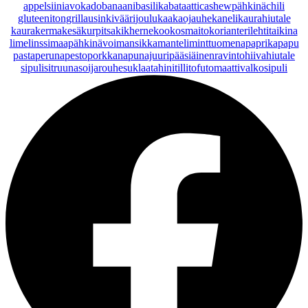
appelsiini
avokado
banaani
basilika
bataatti
cashewpähkinä
chili
gluteeniton
grillaus
inkivääri
joulu
kaakaojauhe
kaneli
kaurahiutale
kaurakerma
kesäkurpitsa
kikherne
kookosmaito
korianteri
lehtitaikina
lime
linssi
maapähkinävoi
mansikka
manteli
minttu
omena
paprika
papu
pasta
peruna
pesto
porkkana
punajuuri
pääsiäinen
ravintohiivahiutale
sipuli
sitruuna
soijarouhe
suklaa
tahini
tilli
tofu
tomaatti
valkosipuli