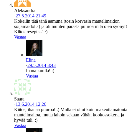
Aleksandra
·
27.5.2014 21:49
Kokeilin tätä tänä aamuna (tosin korvasin mantelimaidon
soijamaidolla) ja oli muuten parasta puuroa mitä olen syönyt!
Kiitos reseptistä :)
Vastaa
Elina
·
29.5.2014 8:43
Ihana kuulla! :)
Vastaa
Saara
·
13.6.2014 12:26
Kiitos, ihanaa puuroa! :) Mulla ei ollut kuin makeuttamatonta
mantelimaitoa, mutta laitoin sekaan vähän kookossokeria ja
hyvää tuli. :)
Vastaa