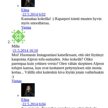
Elina
·
22.5.2014 6:02
Kannattaa kokeilla! :) Raparperi toimii muuten hyvin
myös smoothiessa.
Vastaa
Milla
·
21.5.2014 16:10
Moi! Huomasin Instagramiasi katsellessani, että olet löytänyt
kaupoista Alpron tofu-uutuuden. Joko kokeilit? Oliko
parempaa kuin yrttinen versio? Olen vähän skeptinen Alpron
tofujen kanssa, kun ovat tuottaneet pettymyksen niin monta
kertaa... Välillä olisi kuitenkin kiva löytää jotain vaihteluakin
:)
Vastaa
Elina
·
22.5.2014 6:04