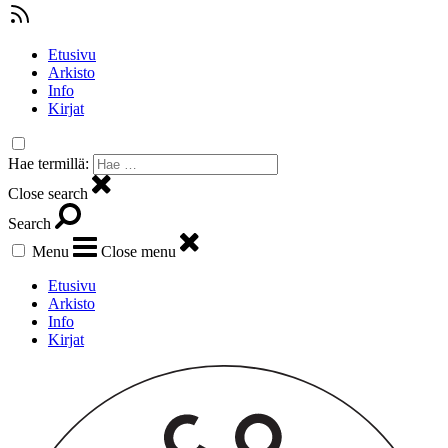
Etusivu
Arkisto
Info
Kirjat
Hae termillä:
Close search
Search
Menu
Close menu
Etusivu
Arkisto
Info
Kirjat