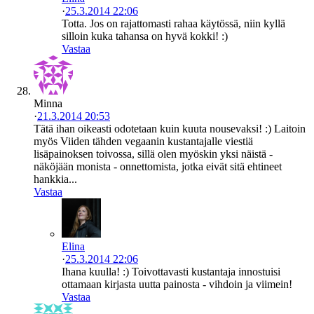
·
25.3.2014 22:06
Totta. Jos on rajattomasti rahaa käytössä, niin kyllä
silloin kuka tahansa on hyvä kokki! :)
Vastaa
Minna
·
21.3.2014 20:53
Tätä ihan oikeasti odotetaan kuin kuuta nousevaksi! :) Laitoin
myös Viiden tähden vegaanin kustantajalle viestiä
lisäpainoksen toivossa, sillä olen myöskin yksi näistä -
näköjään monista - onnettomista, jotka eivät sitä ehtineet
hankkia...
Vastaa
Elina
·
25.3.2014 22:06
Ihana kuulla! :) Toivottavasti kustantaja innostuisi
ottamaan kirjasta uutta painosta - vihdoin ja viimein!
Vastaa