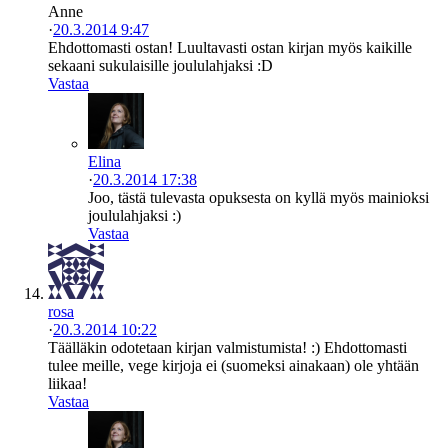
Anne
·
20.3.2014 9:47
Ehdottomasti ostan! Luultavasti ostan kirjan myös kaikille
sekaani sukulaisille joululahjaksi :D
Vastaa
Elina
·
20.3.2014 17:38
Joo, tästä tulevasta opuksesta on kyllä myös mainioksi
joululahjaksi :)
Vastaa
rosa
·
20.3.2014 10:22
Täälläkin odotetaan kirjan valmistumista! :) Ehdottomasti
tulee meille, vege kirjoja ei (suomeksi ainakaan) ole yhtään
liikaa!
Vastaa