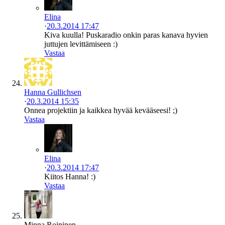
Elina
·
20.3.2014 17:47
Kiva kuulla! Puskaradio onkin paras kanava hyvien
juttujen levittämiseen :)
Vastaa
Hanna Gullichsen
·
20.3.2014 15:35
Onnea projektiin ja kaikkea hyvää kevääseesi! ;)
Vastaa
Elina
·
20.3.2014 17:47
Kiitos Hanna! :)
Vastaa
Minna Roininen