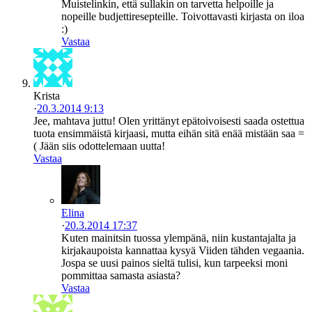
Muistelinkin, että sullakin on tarvetta helpoille ja
nopeille budjettiresepteille. Toivottavasti kirjasta on iloa
:)
Vastaa
Krista
·
20.3.2014 9:13
Jee, mahtava juttu! Olen yrittänyt epätoivoisesti saada ostettua
tuota ensimmäistä kirjaasi, mutta eihän sitä enää mistään saa =
( Jään siis odottelemaan uutta!
Vastaa
Elina
·
20.3.2014 17:37
Kuten mainitsin tuossa ylempänä, niin kustantajalta ja
kirjakaupoista kannattaa kysyä Viiden tähden vegaania.
Jospa se uusi painos sieltä tulisi, kun tarpeeksi moni
pommittaa samasta asiasta?
Vastaa