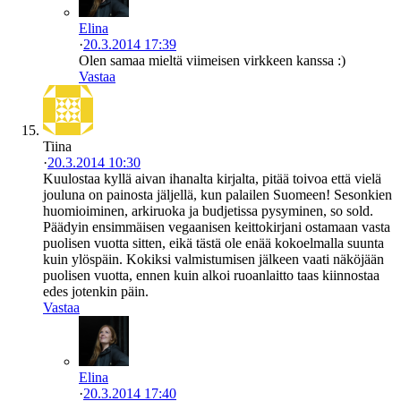
Elina
·
20.3.2014 17:39
Olen samaa mieltä viimeisen virkkeen kanssa :)
Vastaa
Tiina
·
20.3.2014 10:30
Kuulostaa kyllä aivan ihanalta kirjalta, pitää toivoa että vielä
jouluna on painosta jäljellä, kun palailen Suomeen! Sesonkien
huomioiminen, arkiruoka ja budjetissa pysyminen, so sold.
Päädyin ensimmäisen vegaanisen keittokirjani ostamaan vasta
puolisen vuotta sitten, eikä tästä ole enää kokoelmalla suunta
kuin ylöspäin. Kokiksi valmistumisen jälkeen vaati näköjään
puolisen vuotta, ennen kuin alkoi ruoanlaitto taas kiinnostaa
edes jotenkin päin.
Vastaa
Elina
·
20.3.2014 17:40