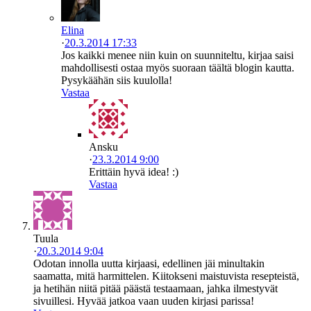
Elina
·
20.3.2014 17:33
Jos kaikki menee niin kuin on suunniteltu, kirjaa saisi
mahdollisesti ostaa myös suoraan täältä blogin kautta.
Pysykäähän siis kuulolla!
Vastaa
Ansku
·
23.3.2014 9:00
Erittäin hyvä idea! :)
Vastaa
Tuula
·
20.3.2014 9:04
Odotan innolla uutta kirjaasi, edellinen jäi minultakin
saamatta, mitä harmittelen. Kiitokseni maistuvista resepteistä,
ja hetihän niitä pitää päästä testaamaan, jahka ilmestyvät
sivuillesi. Hyvää jatkoa vaan uuden kirjasi parissa!