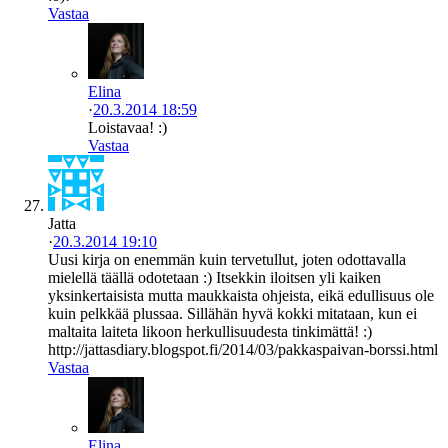
Vastaa
Elina
·
20.3.2014 18:59
Loistavaa! :)
Vastaa
Jatta
·
20.3.2014 19:10
Uusi kirja on enemmän kuin tervetullut, joten odottavalla
mielellä täällä odotetaan :) Itsekkin iloitsen yli kaiken
yksinkertaisista mutta maukkaista ohjeista, eikä edullisuus ole
kuin pelkkää plussaa. Sillähän hyvä kokki mitataan, kun ei
maltaita laiteta likoon herkullisuudesta tinkimättä! :)
http://jattasdiary.blogspot.fi/2014/03/pakkaspaivan-borssi.html
Vastaa
Elina