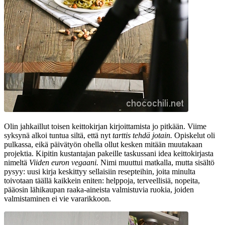
Olin jahkaillut toisen keittokirjan kirjoittamista jo pitkään. Viime
syksynä alkoi tuntua siltä, että nyt
tarttis tehdä jotain.
Opiskelut oli
pulkassa, eikä päivätyön ohella ollut kesken mitään muutakaan
projektia. Kipitin kustantajan pakeille taskussani idea keittokirjasta
nimeltä
Viiden euron vegaani.
Nimi muuttui matkalla, mutta sisältö
pysyy: uusi kirja keskittyy sellaisiin resepteihin, joita minulta
toivotaan täällä kaikkein eniten: helppoja, terveellisiä, nopeita,
pääosin lähikaupan raaka-aineista valmistuvia ruokia, joiden
valmistaminen ei vie vararikkoon.