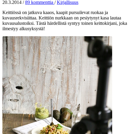
20.3.2014
/
89 kommenttia
/
Kirjallisuus
Keittiössä on jatkuva kaaos, kaapit pursuilevat ruokaa ja
kuvausrekvisiittaa. Keittiön nurkkaan on pesiytynyt kasa lautaa
kuvausalustoiksi. Tästä härdellistä syntyy toinen keittokirjani, joka
ilmestyy alkusyksystä!