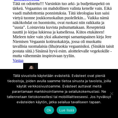
Tätä on odotettu!!! Varsinkin tuo arki- ja budjettiaspekti on
tärkeä. Vegaanius on mahdollinen valinta kenelle vain. Eikä
vaadi mahdottomia ponnistuksia. Tätä ideologiaa kun saisi
vietyä tuonne joukkoruokailun puolellekin... Vaikka nämä
näkökohdat on huomioitu, ovat ruokasi niin raikkaita ja
"uusia". Loistavista kuvista puhumattakaan. Resepteistä
nauttii jo kirjaa lukiessa ja katsellessa. Kiitos etukäteen!
Mieleen tulee vain yksi aikaisempi samantapainen kirja Jere
Niemisen Vegaanin kotiruokakirja, jossa oli muokattu
tavallisia suomalaisia (liha)ruokia vegaanisiksi. (Sinäkin taisit
postata siitä.) Sinänsä hyvä esim. aloittelevalle vegekokille -
mutta vähemmän inspiroivaan tyyliin.
Vastaa
Tällä sivustolla käytetään evästeitä. Evästeet ovat pieniä
Elina
tiedostoja, joiden avulla saamme tietoa sinusta ja tavoista, joilla
·
26.3.2014 6:03
käytät verkkosivustoamme. Evästeet auttavat meitä
Jere Niemisen kirja on mainio, mutta toisin kuin
parantamaan markkinointiamme ja selailukokemustasi. Ne
Vegaanin kotiruokakirjassa, minun reseptini nojaavat
tallennetaan tietokoneellesi tai mobiililaitteeseesi. Jos hyväksyt
enemmän monipuolisemmalle kasvisten käytölle, ei
evästeiden käytön, jatka selailua tavalliseen tapaan.
niinkään erilasille "lihankorvikkeille" - ihan samaan
tapaan kuin täällä blogissakin :) Ihanaa kuulla, että
Ok
Lue lisää
kirjaa odotetaan!