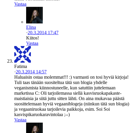
Vastaa
Elina
·
20.3.2014 17:47
Kiitos!
Vastaa
Fatima
·
20.3.2014 14:57
Haluaisin ostaa molemmat!!! :) varmasti on tosi hyviä kirjoja!
Tuli taas tänään suositeltua tätä sun blogia yhdelle
veganismista kiinnostuneelle, kun satuttiin juttelemaan
marketissa C: Oli tarjoilemassa siellä kasvisruokapakaste-
maistiaisia ja siitä juttu sitten lähti. On aina mukavaa päästä
suosittelemaan hyviä vegaaniblogeja (niinkun tätä sun blogia)
ja vegaaniruokaa tarjoilevia paikkoja, esim. Soi Soi
kasvispikaruokaravintolaa ;--)
Vastaa