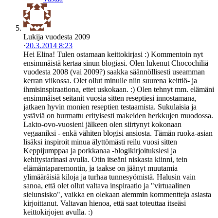
Lukija vuodesta 2009
·
20.3.2014 8:23
Hei Elina! Tulen ostamaan keittokirjasi :) Kommentoin nyt
ensimmäistä kertaa sinun blogiasi. Olen lukenut Chocochiliä
vuodesta 2008 (vai 2009?) saakka säännöllisesti useamman
kerran viikossa. Olet ollut minulle niin suurena keittiö- ja
ihmisinspiraationa, ettet uskokaan. :) Olen tehnyt mm. elämäni
ensimmäiset seitanit vuosia sitten reseptiesi innostamana,
jatkaen hyvin monien reseptien testaamista. Sukulaisia ja
ystäviä on hurmattu erityisesti makeiden herkkujen muodossa.
Lakto-ovo-vuosieni jälkeen olen siirtynyt kokonaan
vegaaniksi - enkä vähiten blogisi ansiosta. Tämän ruoka-asian
lisäksi inspiroit minua älyttömästi reilu vuosi sitten
Keppijumppaa ja porkkanaa -blogikirjoituksiesi ja
kehitystarinasi avulla. Otin itseäni niskasta kiinni, tein
elämäntaparemontin, ja taakse on jäänyt muutamia
ylimääräisiä kiloja ja turhaa tunnesyömistä. Halusin vain
sanoa, että olet ollut valtava inspiraatio ja "virtuaalinen
sielunsisko", vaikka en olekaan aiemmin kommentteja asiasta
kirjoittanut. Valtavan hienoa, että saat toteuttaa itseäsi
keittokirjojen avulla. :)