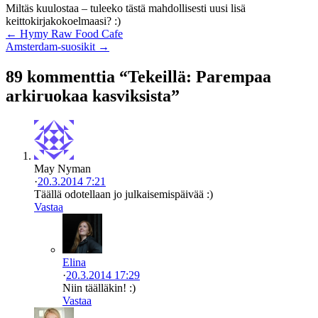
Miltäs kuulostaa – tuleeko tästä mahdollisesti uusi lisä
keittokirjakokoelmaasi? :)
← Hymy Raw Food Cafe
Amsterdam-suosikit →
89 kommenttia “Tekeillä: Parempaa
arkiruokaa kasviksista”
May Nyman
·
20.3.2014 7:21
Täällä odotellaan jo julkaisemispäivää :)
Vastaa
Elina
·
20.3.2014 17:29
Niin täälläkin! :)
Vastaa