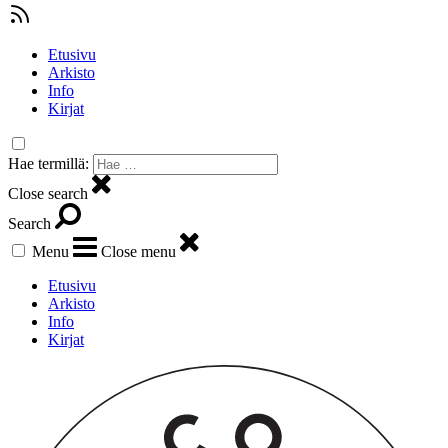
Etusivu
Arkisto
Info
Kirjat
Hae termillä:
Close search
Search
Menu
Close menu
Etusivu
Arkisto
Info
Kirjat