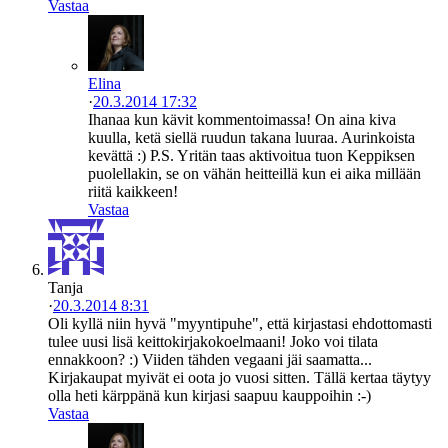
Vastaa
Elina
·
20.3.2014 17:32
Ihanaa kun kävit kommentoimassa! On aina kiva
kuulla, ketä siellä ruudun takana luuraa. Aurinkoista
kevättä :) P.S. Yritän taas aktivoitua tuon Keppiksen
puolellakin, se on vähän heitteillä kun ei aika millään
riitä kaikkeen!
Vastaa
Tanja
·
20.3.2014 8:31
Oli kyllä niin hyvä "myyntipuhe", että kirjastasi ehdottomasti
tulee uusi lisä keittokirjakokoelmaani! Joko voi tilata
ennakkoon? :) Viiden tähden vegaani jäi saamatta...
Kirjakaupat myivät ei oota jo vuosi sitten. Tällä kertaa täytyy
olla heti kärppänä kun kirjasi saapuu kauppoihin :-)
Vastaa