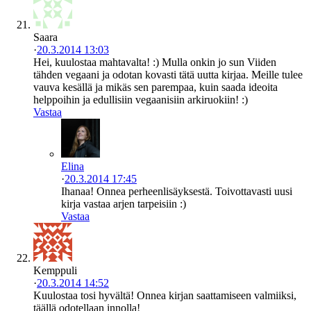
Saara
·
20.3.2014 13:03
Hei, kuulostaa mahtavalta! :) Mulla onkin jo sun Viiden
tähden vegaani ja odotan kovasti tätä uutta kirjaa. Meille tulee
vauva kesällä ja mikäs sen parempaa, kuin saada ideoita
helppoihin ja edullisiin vegaanisiin arkiruokiin! :)
Vastaa
Elina
·
20.3.2014 17:45
Ihanaa! Onnea perheenlisäyksestä. Toivottavasti uusi
kirja vastaa arjen tarpeisiin :)
Vastaa
Kemppuli
·
20.3.2014 14:52
Kuulostaa tosi hyvältä! Onnea kirjan saattamiseen valmiiksi,
täällä odotellaan innolla!