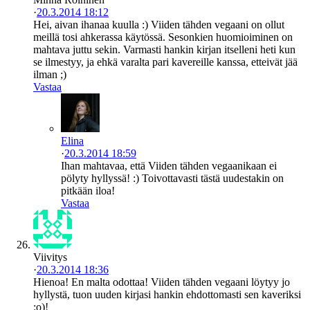
·
20.3.2014 18:12
Hei, aivan ihanaa kuulla :) Viiden tähden vegaani on ollut
meillä tosi ahkerassa käytössä. Sesonkien huomioiminen on
mahtava juttu sekin. Varmasti hankin kirjan itselleni heti kun
se ilmestyy, ja ehkä varalta pari kavereille kanssa, etteivät jää
ilman ;)
Vastaa
Elina
·
20.3.2014 18:59
Ihan mahtavaa, että Viiden tähden vegaanikaan ei
pölyty hyllyssä! :) Toivottavasti tästä uudestakin on
pitkään iloa!
Vastaa
Viivitys
·
20.3.2014 18:36
Hienoa! En malta odottaa! Viiden tähden vegaani löytyy jo
hyllystä, tuon uuden kirjasi hankin ehdottomasti sen kaveriksi
:o)!