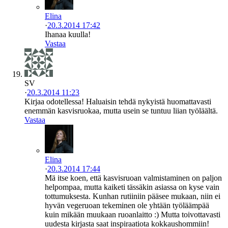
Elina
·
20.3.2014 17:42
Ihanaa kuulla!
Vastaa
SV
·
20.3.2014 11:23
Kirjaa odotellessa! Haluaisin tehdä nykyistä huomattavasti
enemmän kasvisruokaa, mutta usein se tuntuu liian työläältä.
Vastaa
Elina
·
20.3.2014 17:44
Mä itse koen, että kasvisruoan valmistaminen on paljon
helpompaa, mutta kaiketi tässäkin asiassa on kyse vain
tottumuksesta. Kunhan rutiiniin pääsee mukaan, niin ei
hyvän vegeruoan tekeminen ole yhtään työläämpää
kuin mikään muukaan ruoanlaitto :) Mutta toivottavasti
uudesta kirjasta saat inspiraatiota kokkaushommiin!