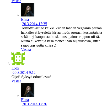
Vastaa
Elina
·
20.3.2014 17:35
Toivottavasti te kaikki Viiden tähden vegaanin perään
haikailevat kyselette kirjaa myös suoraan kustantajalta
sekä kirjakaupoista, koska uusi painos riippuu niistä.
Mutta ei kevät ja kesä menee ihan hujauksessa, sitten
saapi taas uutta kirjaa :)
Vastaa
Lotta
·
20.3.2014 9:12
Oijoi! Syksyä odotellessa!
Vastaa
Elina
·
20.3.2014 17:36