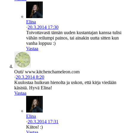
Elina
·
20.3.2014 17:30
Toivottavasti tämän uuden kustantajan kanssa tulisi
vähän reilumpi painos, tai ainakin uutta sitten kun
vanha loppuu :)
Vastaa
Outi/ www.kitchenchameleon.com
·
20.3.2014 8:20
Kuulostaa huikean hienolta ja uskon, että kirja viedään
käsistä. Hyvä Elina!
Vastaa
Elina
·
20.3.2014 17:31
Kiitos! :)
Vastaa