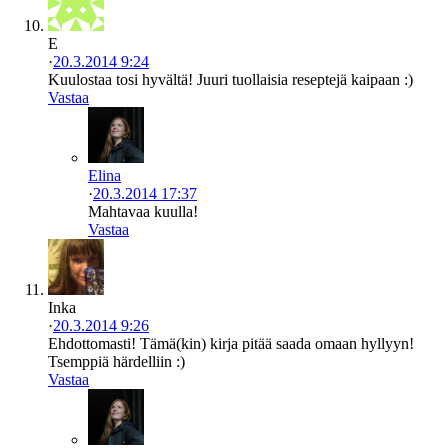
E
·
20.3.2014 9:24
Kuulostaa tosi hyvältä! Juuri tuollaisia reseptejä kaipaan :)
Vastaa
Elina
·
20.3.2014 17:37
Mahtavaa kuulla!
Vastaa
Inka
·
20.3.2014 9:26
Ehdottomasti! Tämä(kin) kirja pitää saada omaan hyllyyn!
Tsemppiä härdelliin :)
Vastaa