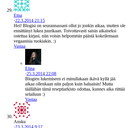
Etna
·
22.3.2014 21:15
Hei! Blogisi on seurannassani ollut jo jonkin aikaa, mutten ole
ennättänyt lukea juurikaan. Toivottavasti saisin aikaiseksi
ostettua kirjasi, niin voisin helpommin päästä kokeilemaan
vegaanisia ruokiakin. :)
Vastaa
Elina
·
25.3.2014 22:08
Blogien lukemiseen ei minullakaan ikävä kyllä jää
aikaa ollenkaan niin paljon kuin haluaisin! Mutta
täällähän tämä reseptiarkisto odottaa, kunnes aika riittää
selailuun :)
Vastaa
Ansku
·
23.3.2014 9:12