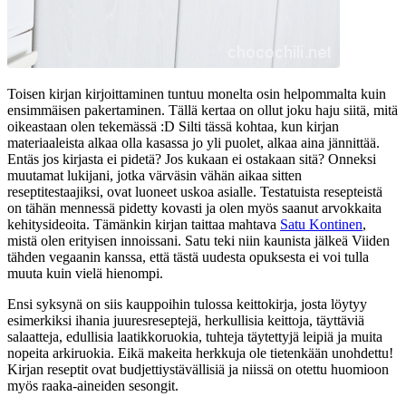
Toisen kirjan kirjoittaminen tuntuu monelta osin helpommalta kuin
ensimmäisen pakertaminen. Tällä kertaa on ollut joku haju siitä, mitä
oikeastaan olen tekemässä :D Silti tässä kohtaa, kun kirjan
materiaaleista alkaa olla kasassa jo yli puolet, alkaa aina jännittää.
Entäs jos kirjasta ei pidetä? Jos kukaan ei ostakaan sitä? Onneksi
muutamat lukijani, jotka värväsin vähän aikaa sitten
reseptitestaajiksi, ovat luoneet uskoa asialle. Testatuista resepteistä
on tähän mennessä pidetty kovasti ja olen myös saanut arvokkaita
kehitysideoita. Tämänkin kirjan taittaa mahtava
Satu Kontinen
,
mistä olen erityisen innoissani. Satu teki niin kaunista jälkeä Viiden
tähden vegaanin kanssa, että tästä uudesta opuksesta ei voi tulla
muuta kuin vielä hienompi.
Ensi syksynä on siis kauppoihin tulossa keittokirja, josta löytyy
esimerkiksi ihania juuresreseptejä, herkullisia keittoja, täyttäviä
salaatteja, edullisia laatikkoruokia, tuhteja täytettyjä leipiä ja muita
nopeita arkiruokia. Eikä makeita herkkuja ole tietenkään unohdettu!
Kirjan reseptit ovat budjettiystävällisiä ja niissä on otettu huomioon
myös raaka-aineiden sesongit.