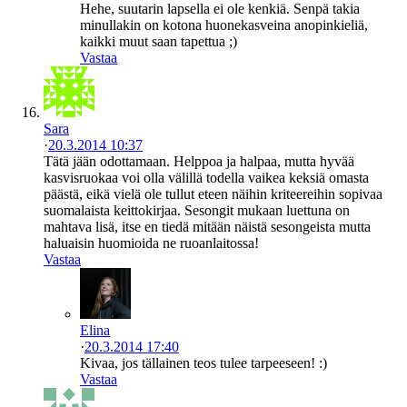
Hehe, suutarin lapsella ei ole kenkiä. Senpä takia
minullakin on kotona huonekasveina anopinkieliä,
kaikki muut saan tapettua ;)
Vastaa
Sara
·
20.3.2014 10:37
Tätä jään odottamaan. Helppoa ja halpaa, mutta hyvää
kasvisruokaa voi olla välillä todella vaikea keksiä omasta
päästä, eikä vielä ole tullut eteen näihin kriteereihin sopivaa
suomalaista keittokirjaa. Sesongit mukaan luettuna on
mahtava lisä, itse en tiedä mitään näistä sesongeista mutta
haluaisin huomioida ne ruoanlaitossa!
Vastaa
Elina
·
20.3.2014 17:40
Kivaa, jos tällainen teos tulee tarpeeseen! :)
Vastaa