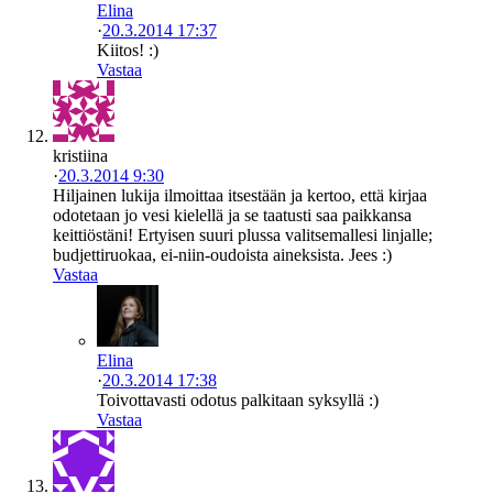
Elina
·
20.3.2014 17:37
Kiitos! :)
Vastaa
kristiina
·
20.3.2014 9:30
Hiljainen lukija ilmoittaa itsestään ja kertoo, että kirjaa
odotetaan jo vesi kielellä ja se taatusti saa paikkansa
keittiöstäni! Ertyisen suuri plussa valitsemallesi linjalle;
budjettiruokaa, ei-niin-oudoista aineksista. Jees :)
Vastaa
Elina
·
20.3.2014 17:38
Toivottavasti odotus palkitaan syksyllä :)
Vastaa