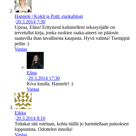
Hannele | Kokit ja Potit -ruokablogi
·
20.3.2014 7:30
Upeaa, Elina! Erityisesti kaltaiselleni sekasyöjälle on
tervetullut kirja, jonka ruokien raaka-aineet on pääosin
saatavilla ihan tavallisesta kaupasta. Hyvä valinta! Tsemppiä
peliin :)
Vastaa
Elina
·
20.3.2014 17:30
Kiva kuulla, Hannele! :)
Vastaa
Eikku
·
20.3.2014 8:10
Tottakai sitä ostetaan, kohta täällä jo harmitellaan painoksen
loppumista. Odottelen innolla!
Vastaa