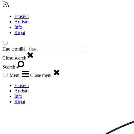
Etusivu
Arkisto
Info
Kirjat
Hae termillä:
Close search
Search
Menu
Close menu
Etusivu
Arkisto
Info
Kirjat