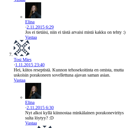
Elina
·
2.11.2015 6:29
Jos ei tietäisi, niin ei tästä arvaisi mistä kakku on tehty :)
Vastaa
Tosi Mies
·
1.11.2015 23:40
Hei, kiitos reseptistä. Kunnon tehosekoitinta en omista, mutta
uskoisin porakoneen sovellettuna ajavan saman asian.
Vastaa
Elina
·
2.11.2015 6:30
Nyt alkoi kyllä kiinnostaa minkälainen porakoneviritys
sulta löytyy? :D
Vastaa