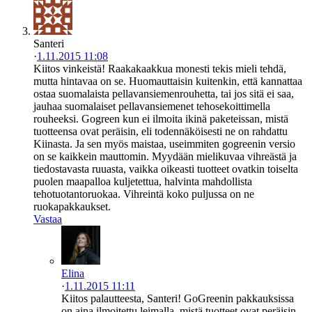
Santeri
·
1.11.2015 11:08
Kiitos vinkeistä! Raakakaakkua monesti tekis mieli tehdä,
mutta hintavaa on se. Huomauttaisin kuitenkin, että kannattaa
ostaa suomalaista pellavansiemenrouhetta, tai jos sitä ei saa,
jauhaa suomalaiset pellavansiemenet tehosekoittimella
rouheeksi. Gogreen kun ei ilmoita ikinä paketeissan, mistä
tuotteensa ovat peräisin, eli todennäköisesti ne on rahdattu
Kiinasta. Ja sen myös maistaa, useimmiten gogreenin versio
on se kaikkein mauttomin. Myydään mielikuvaa vihreästä ja
tiedostavasta ruuasta, vaikka oikeasti tuotteet ovatkin toiselta
puolen maapalloa kuljetettua, halvinta mahdollista
tehotuotantoruokaa. Vihreintä koko puljussa on ne
ruokapakkaukset.
Vastaa
Elina
·
1.11.2015 11:11
Kiitos palautteesta, Santeri! GoGreenin pakkauksissa
on aina ilmoitettu leimalla, mistä tuotteet ovat peräisin,