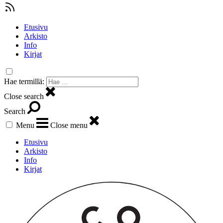
Etusivu
Arkisto
Info
Kirjat
Hae termillä:
Close search
Search
Menu
Close menu
Etusivu
Arkisto
Info
Kirjat