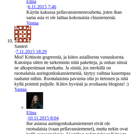
Elina
·
6.11.2015 7:46
Käytin kakussa pellavansiemenrouhetta, joten ihan
sama asia ei ole laittaa kokonaisia chiasiemeniä.
Vastaa
Santeri
·
7.11.2015 18:29
Moi! Kritisoin gogreeniä, ja kiitos asiallisesta vastauksesta.
Katoinpa sitten ite tarkemmin niitä paketteja, ja onhan niissä
ne alkuperämaat merkattu. Ja siistiä, jos merkillä on
ruotsalaisia auringonkukansiemeniä, täytyy vaihtaa kauempaa
raahatut niihin. Ruottalaisista pavuista olin jo tietonen ja siitä
kyllä pointsit puljulle. Kiitos hyvästä ja avuliaasta blogista! :)
Vastaa
Elina
·
10.11.2015 8:04
Itse asiassa auringonkukansiemenet eivät ole
ruotsalaisia (vaan pellavansiemenet), mutta nekin ovat