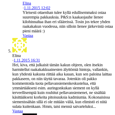
Elina
·
1.11.2015 12:02
Yleisesti ottaenhan tulee kyllä edullisemmaksi ostaa
suurempia pakkauksia. P&S:n kaakaojauhe lienee
kilohinnaltaa ihan eri sfääreissä. Tosin jos tekee yhden
raakakakun vuodessa, niin silloin lienee järkevintä ostaa
pieni määrä :)
Vastaa
Elina
·
1.11.2015 16:31
Hei, kiva, että julkaisit tämän kakun ohjeen, olen itsekin
harmitellut raakakakkuainesten älyttömiä hintoja, vallankin,
kun yhdestä kakusta riittää aika kauan, kun sen paloina laittaa
pakkaseen, on niin täyttä tavaraa. Jotenkin oli pakko
kommentoida tuota pellavansiemenkeskustelua, että
ymmärtääkseni esim. auringonkukan siement on kyllä
terveellisempiä kuin rouhitut pellavansiemenet, ne sisältää
käsittääkseni korkeita pitoisuuksia kadmiumia. Kokonaisissa
siemenissähän sillä ei ole mitään väliä, kun elimistö ei niitä
sulata kuitenkaan. Hmm, taisi mennä saivarteluksi...
Vastaa