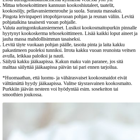
Mittaa tehosekoittimen kannuun kookoshiutaleet, taatelit,
kookosöljy, pellavansiemenrouhe ja suola. Surauta massaksi.
Pingota leivinpaperi irtopohjavuoan pohjan ja reunan väliin. Levitä
pohjataikina tasaisesti vuoan pohjalle.
Valuta auringonkukansiemenet. Lusikoi kookosmaitopurkin pinnalle
hyytynyt kookoskerma tehosekoittimeen. Lisää kaikki loput aineet ja
jauha massa mahdollisimman tasaiseksi.
Levitä täyte vuokaan pohjan päälle, tasoita pinta ja laita kakku
pakastimeen puoleksi tunniksi. Irrota kakku vuoan reunoista veitsen
avulla, leikkaa paloiksi ja nauti.
Säilytä kakku jääkaapissa. Kakun maku vain paranee, jos sitä
malttaa säilyttää jääkaapissa päivän tai pari ennen tarjoilua.
*Huomaathan, että luomu- ja vähärasvaiset kookosmaidot eivät
välttämättä hyydy jääkaapissa. Valitse täysrasvainen kookosmaito.
Purkkiin jäävän nesteen voi hyödyntää esim. sosekeiton tai
smoothien joukossa.