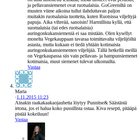
ja pellavansiemenet ovat ruotsalaisia. GoGreeniltä on
muuten viime aikoina tullut ilahduttavan paljon
muitakin ruotsalaisia tuotteita, kuten Ruotsissa viljeltyjä
papuja. Aika vihreää, sanoisin! Harmillista kyllä, että
suomalaisia (tai edes ruotsalaisia)
auringonkukansiemeniä ei saa mistään. Olen kysellyt
monelta Vegekauppaan tavaraa toimittavalta viljelijöiltä
asiasta, mutta kukaan ei tiedä yhtään kotimaista
auringonkukansiementen viljelijää. Tällä hetkellä meillä
on Vegekaupassa siis vain pellavan- ja hampunsiemenet
kotimaisia, muut siemenet tulevat ulkomailta.
Vastaa
Maria
·
1.11.2015 11:23
Ainakin raakakaakaojauhetta löytyy Punnitse& Säästästä
irtona, jos ei halua koko pussillista ostaa. Kiva resepti, pitääpä
pistää kokeiluun!
Vastaa