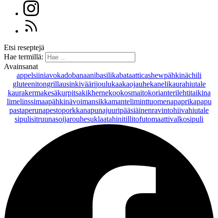
Etsi reseptejä
Hae termillä:
Avainsanat
appelsiini
avokado
banaani
basilika
bataatti
cashewpähkinä
chili
gluteeniton
grillaus
inkivääri
joulu
kaakaojauhe
kaneli
kaurahiutale
kaurakerma
kesäkurpitsa
kikherne
kookosmaito
korianteri
lehtitaikina
lime
linssi
maapähkinävoi
mansikka
manteli
minttu
omena
paprika
papu
pasta
peruna
pesto
porkkana
punajuuri
pääsiäinen
ravintohiivahiutale
sipuli
sitruuna
soijarouhe
suklaa
tahini
tilli
tofu
tomaatti
valkosipuli