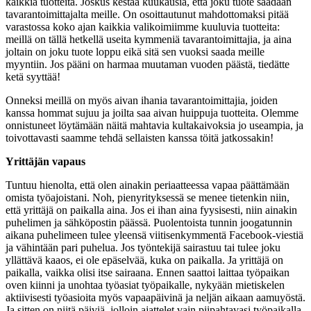
kaikkia tuotteita. Joskus kestää kuukausia, että joku tuote saadaan
tavarantoimittajalta meille. On osoittautunut mahdottomaksi pitää
varastossa koko ajan kaikkia valikoimiimme kuuluvia tuotteita:
meillä on tällä hetkellä useita kymmeniä tavarantoimittajia, ja aina
joltain on joku tuote loppu eikä sitä sen vuoksi saada meille
myyntiin. Jos pääni on harmaa muutaman vuoden päästä, tiedätte
ketä syyttää!
Onneksi meillä on myös aivan ihania tavarantoimittajia, joiden
kanssa hommat sujuu ja joilta saa aivan huippuja tuotteita. Olemme
onnistuneet löytämään näitä mahtavia kultakaivoksia jo useampia, ja
toivottavasti saamme tehdä sellaisten kanssa töitä jatkossakin!
Yrittäjän vapaus
Tuntuu hienolta, että olen ainakin periaatteessa vapaa päättämään
omista työajoistani. Noh, pienyrityksessä se menee tietenkin niin,
että yrittäjä on paikalla aina. Jos ei ihan aina fyysisesti, niin ainakin
puhelimen ja sähköpostin päässä. Puolentoista tunnin joogatunnin
aikana puhelimeen tulee yleensä viitisenkymmentä Facebook-viestiä
ja vähintään pari puhelua. Jos työntekijä sairastuu tai tulee joku
yllättävä kaaos, ei ole epäselvää, kuka on paikalla. Ja yrittäjä on
paikalla, vaikka olisi itse sairaana. Ennen saattoi laittaa työpaikan
oven kiinni ja unohtaa työasiat työpaikalle, nykyään mietiskelen
aktiivisesti työasioita myös vapaapäivinä ja neljän aikaan aamuyöstä.
Ja sitten on niitä päiviä, jolloin ajattelet vain piipahtavasi työpaikalla,