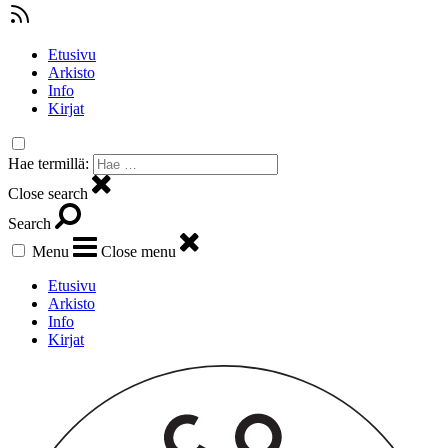
Etusivu
Arkisto
Info
Kirjat
Hae termillä:
Close search
Search
Menu
Close menu
Etusivu
Arkisto
Info
Kirjat