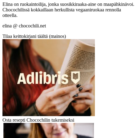
Elina on ruokaintoilija, jonka suosikkiraaka-aine on maapähkinävoi.
Chocochilissä kokkaillaan herkullista vegaaniruokaa rennolla
otteella.
elina @ chocochili.net
Tilaa keittokirjani täältä (mainos)
Osta resepti Chocochilin tukemiseksi