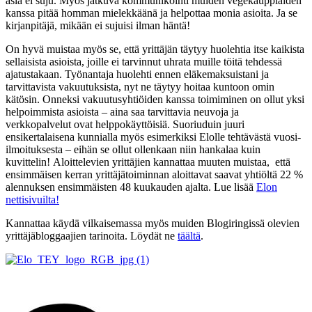
asia ei suju. Myös jatkuva kommunikointi muiden vegekauppiaiden
kanssa pitää homman mielekkäänä ja helpottaa monia asioita. Ja se
kirjanpitäjä, mikään ei sujuisi ilman häntä!
On hyvä muistaa myös se, että yrittäjän täytyy huolehtia itse kaikista
sellaisista asioista, joille ei tarvinnut uhrata muille töitä tehdessä
ajatustakaan. Työnantaja huolehti ennen eläkemaksuistani ja
tarvittavista vakuutuksista, nyt ne täytyy hoitaa kuntoon omin
kätösin. Onneksi vakuutusyhtiöiden kanssa toimiminen on ollut yksi
helpoimmista asioista – aina saa tarvittavia neuvoja ja
verkkopalvelut ovat helppokäyttöisiä. Suoriuduin juuri
ensikertalaisena kunnialla myös esimerkiksi Elolle tehtävästä vuosi-
ilmoituksesta – eihän se ollut ollenkaan niin hankalaa kuin
kuvittelin! Aloittelevien yrittäjien kannattaa muuten muistaa, että
ensimmäisen kerran yrittäjätoiminnan aloittavat saavat yhtiöltä 22 %
alennuksen ensimmäisten 48 kuukauden ajalta. Lue lisää
Elon
nettisivuilta!
Kannattaa käydä vilkaisemassa myös muiden Blogiringissä olevien
yrittäjäbloggaajien tarinoita. Löydät ne
täältä
.