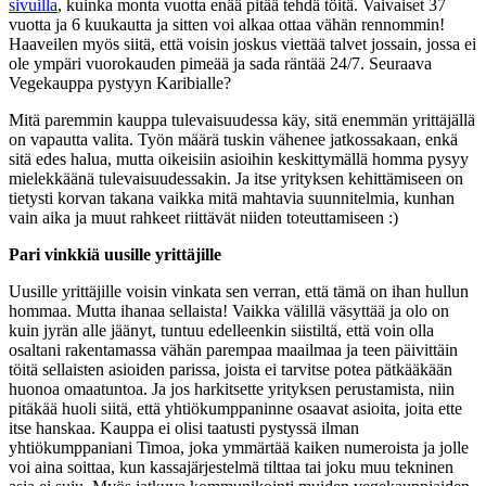
sivuilla
, kuinka monta vuotta enää pitää tehdä töitä. Vaivaiset 37
vuotta ja 6 kuukautta ja sitten voi alkaa ottaa vähän rennommin!
Haaveilen myös siitä, että voisin joskus viettää talvet jossain, jossa ei
ole ympäri vuorokauden pimeää ja sada räntää 24/7. Seuraava
Vegekauppa pystyyn Karibialle?
Mitä paremmin kauppa tulevaisuudessa käy, sitä enemmän yrittäjällä
on vapautta valita. Työn määrä tuskin vähenee jatkossakaan, enkä
sitä edes halua, mutta oikeisiin asioihin keskittymällä homma pysyy
mielekkäänä tulevaisuudessakin. Ja itse yrityksen kehittämiseen on
tietysti korvan takana vaikka mitä mahtavia suunnitelmia, kunhan
vain aika ja muut rahkeet riittävät niiden toteuttamiseen :)
Pari vinkkiä uusille yrittäjille
Uusille yrittäjille voisin vinkata sen verran, että tämä on ihan hullun
hommaa. Mutta ihanaa sellaista! Vaikka välillä väsyttää ja olo on
kuin jyrän alle jäänyt, tuntuu edelleenkin siistiltä, että voin olla
osaltani rakentamassa vähän parempaa maailmaa ja teen päivittäin
töitä sellaisten asioiden parissa, joista ei tarvitse potea pätkääkään
huonoa omaatuntoa. Ja jos harkitsette yrityksen perustamista, niin
pitäkää huoli siitä, että yhtiökumppaninne osaavat asioita, joita ette
itse hanskaa. Kauppa ei olisi taatusti pystyssä ilman
yhtiökumppaniani Timoa, joka ymmärtää kaiken numeroista ja jolle
voi aina soittaa, kun kassajärjestelmä tilttaa tai joku muu tekninen