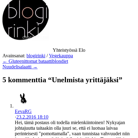
Yhteistyössä Elo
Avainsanat:
blogirinki
/
Vegekauppa
← Gluteenittomat bataattiblondiet
Nuudelisalaatti →
5 kommenttia “Unelmista yrittäjäksi”
EevaRG
·
23.2.2016 18:10
Hei, tämä postaus oli todella mielenkiintoinen! Nykyajan
johtajuutta taitaakin olla juuri se, että ei luotsaa laivaa
perinteisesti "pomottamalla", vaan tunnistaa vahvuudet niin