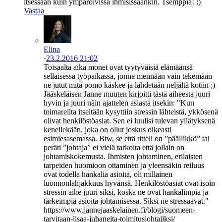
itsessään kuin ympäröivissä ihmisissäänkin. Tsemppiä! :)
Vastaa
Elina
·
23.2.2016 21:02
Toisaalta aika monet ovat tyytyväisiä elämäänsä
sellaisessa työpaikassa, jonne mennään vain tekemään
ne jutut mitä pomo käskee ja lähdetään neljältä kotiin ;)
Jääskeläisen Janne muuten kirjoitti tästä aiheesta juuri
hyvin ja juuri näin ajattelen asiasta itsekin: "Kun
toimareilta itseltään kysyttiin stressin lähteistä, ykkösenä
olivat henkilöstöasiat. Sen ei luulisi tulevan yllätyksenä
kenellekään, joka on ollut joskus oikeasti
esimiesasemassa. Btw, se että titteli on ”päällikkö” tai
peräti ”johtaja” ei vielä tarkoita että jollain on
johtamiskokemusta. Ihmisten johtaminen, erilaisten
tarpeiden huomioon ottaminen ja yleensäkin reiluus
ovat todella hankalia asioita, oli millainen
luonnonlahjakkuus hyvänsä. Henkilöstöasiat ovat isoin
stressin aihe juuri siksi, koska ne ovat hankalimpia ja
tärkeimpiä asioita johtamisessa. Siksi ne stressaavat."
https://www.jannejaaskelainen.fi/blogi/suomeen-
tarvitaan-lisaa-juhaneita-toimitusjohtajiksi/