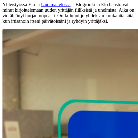
Yhteistyössä Elo ja
Unelmat elossa
– Blogirinki ja Elo haastoivat
minut kirjoittelemaan uuden yrittäjän fiiliksistä ja unelmista. Aika on
vierähtänyt hurjan nopeasti. On kulunut jo yhdeksän kuukautta siitä,
kun irtisanoin itseni päivätöistäni ja ryhdyin yrittäjäksi.