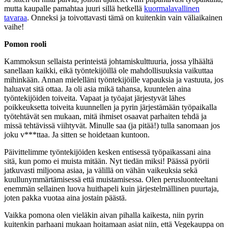
mutta kaupalle pamahtaa juuri sillä hetkellä
kuormalavallinen
tavaraa
. Onneksi ja toivottavasti tämä on kuitenkin vain väliaikainen
vaihe!
Pomon rooli
Kammoksun sellaista perinteistä johtamiskulttuuria, jossa ylhäältä
sanellaan kaikki, eikä työntekijöillä ole mahdollisuuksia vaikuttaa
mihinkään. Annan mielelläni työntekijöille vapauksia ja vastuuta, jos
haluavat sitä ottaa. Ja oli asia mikä tahansa, kuuntelen aina
työntekijöiden toiveita. Vapaat ja työajat järjestyvät lähes
poikkeuksetta toiveita kuunnellen ja pyrin järjestämään työpaikalla
työtehtävät sen mukaan, mitä ihmiset osaavat parhaiten tehdä ja
missä tehtävissä viihtyvät. Minulle saa (ja pitää!) tulla sanomaan jos
joku v***ttaa. Ja sitten se hoidetaan kuntoon.
Päivittelimme työntekijöiden kesken entisessä työpaikassani aina
sitä, kun pomo ei muista mitään. Nyt tiedän miksi! Päässä pyörii
jatkuvasti miljoona asiaa, ja välillä on vähän vaikeuksia sekä
kuullunymmärtämisessä että muistamisessa. Olen perusluonteeltani
enemmän sellainen luova huithapeli kuin järjestelmällinen puurtaja,
joten pakka vuotaa aina jostain päästä.
Vaikka pomona olen vieläkin aivan pihalla kaikesta, niin pyrin
kuitenkin parhaani mukaan hoitamaan asiat niin, että Vegekauppa on