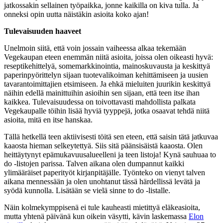
jatkossakin sellainen työpaikka, jonne kaikilla on kiva tulla. Ja
onneksi opin uutta näistäkin asioita koko ajan!
Tulevaisuuden haaveet
Unelmoin siitä, että voin jossain vaiheessa alkaa tekemään
Vegekaupan eteen enemmän niitä asioita, joissa olen oikeasti hyvä:
reseptikehittelyä, somemarkkinointia, mainoskuvausta ja keskittyä
paperinpyörittelyn sijaan tuotevalikoiman kehittämiseen ja uusien
tavarantoimittajien etsimiseen. Ja ehkä mieluiten juurikin keskittyä
näihin edellä mainittuihin asioihin sen sijaan, että teen itse ihan
kaikkea. Tulevaisuudessa on toivottavasti mahdollista palkata
Vegekaupalle töihin lisää hyviä tyyppejä, jotka osaavat tehdä niitä
asioita, mitä en itse hanskaa.
Tällä hetkellä teen aktiivisesti töitä sen eteen, että saisin tätä jatkuvaa
kaaosta hieman selkeytettyä. Siis sitä päänsisäistä kaaosta. Olen
heittäytynyt epämukavuusalueelleni ja teen listoja! Kynä sauhuaa to
do -listojen parissa. Talven aikana olen dumpannut kaikki
ylimääräiset paperityöt kirjanpitäjälle. Työnteko on vienyt talven
aikana mennessään ja olen unohtanut tässä härdellissä levätä ja
syödä kunnolla. Lisätään se vielä sinne to do -listalle.
Näin kolmekymppisenä ei tule kauheasti mietittyä eläkeasioita,
mutta yhtenä päivänä kun oikein väsytti, kävin laskemassa
Elon