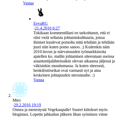
Vastaa
EevaRG
·
21.4.2016 6:27
Tokikaan kommentillani en tarkoittanut, että ei
olisi vielä sellaista johtamiskulttuuria, joissa
ihmiset kuulevat pomolta mitä tehdään ja tehdään
juuri niin kuten pomo sanoo. ;) Kuitenkin näin
2010-luvun ja tulevaisuuden työmarkkinoita
ajatellen ko. mallin johtamisen siteerataan useissa
asiantuntijalähteissäkin olevan aikaansa jäljessä ja
väkisinkin muuttumassa. Ja kuten siteerasit,
henkilöstöseikat ovat varmasti nyt ja aina
keskeinen johtajuuden stressinaihe. :)
Vastaa
Miro
·
29.2.2016 19:19
Onnea ja menestystä Vegekaupalle! Suuret kiitokset myös
blogistasi. Lopetin jahkailun jälkeen lihan syömisen viime