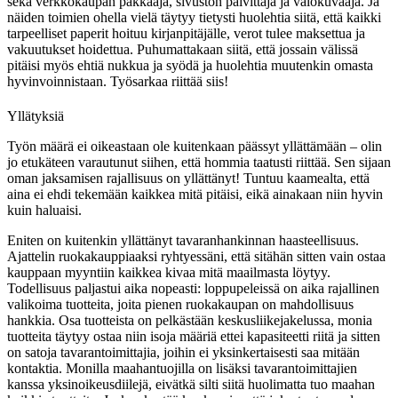
sekä verkkokaupan pakkaaja, sivuston päivittäjä ja valokuvaaja. Ja
näiden toimien ohella vielä täytyy tietysti huolehtia siitä, että kaikki
tarpeelliset paperit hoituu kirjanpitäjälle, verot tulee maksettua ja
vakuutukset hoidettua. Puhumattakaan siitä, että jossain välissä
pitäisi myös ehtiä nukkua ja syödä ja huolehtia muutenkin omasta
hyvinvoinnistaan. Työsarkaa riittää siis!
Yllätyksiä
Työn määrä ei oikeastaan ole kuitenkaan päässyt yllättämään – olin
jo etukäteen varautunut siihen, että hommia taatusti riittää. Sen sijaan
oman jaksamisen rajallisuus on yllättänyt! Tuntuu kaamealta, että
aina ei ehdi tekemään kaikkea mitä pitäisi, eikä ainakaan niin hyvin
kuin haluaisi.
Eniten on kuitenkin yllättänyt tavaranhankinnan haasteellisuus.
Ajattelin ruokakauppiaaksi ryhtyessäni, että sitähän sitten vain ostaa
kauppaan myyntiin kaikkea kivaa mitä maailmasta löytyy.
Todellisuus paljastui aika nopeasti: loppupeleissä on aika rajallinen
valikoima tuotteita, joita pienen ruokakaupan on mahdollisuus
hankkia. Osa tuotteista on pelkästään keskusliikejakelussa, monia
tuotteita täytyy ostaa niin isoja määriä ettei kapasiteetti riitä ja sitten
on satoja tavarantoimittajia, joihin ei yksinkertaisesti saa mitään
kontaktia. Monilla maahantuojilla on lisäksi tavarantoimittajien
kanssa yksinoikeusdiilejä, eivätkä silti siitä huolimatta tuo maahan