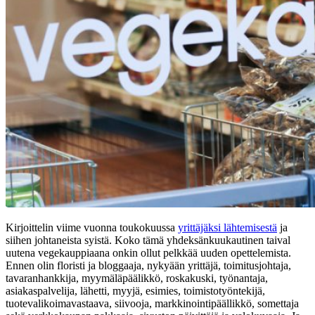
Kirjoittelin viime vuonna toukokuussa
yrittäjäksi lähtemisestä
ja
siihen johtaneista syistä. Koko tämä yhdeksänkuukautinen taival
uutena vegekauppiaana onkin ollut pelkkää uuden opettelemista.
Ennen olin floristi ja bloggaaja, nykyään yrittäjä, toimitusjohtaja,
tavaranhankkija, myymäläpäälikkö, roskakuski, työnantaja,
asiakaspalvelija, lähetti, myyjä, esimies, toimistotyöntekijä,
tuotevalikoimavastaava, siivooja, markkinointipäällikkö, somettaja