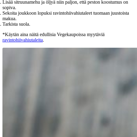
Lisää sitruunamehu ja öljyä niin paljon, että peston koostumus on
sopiva.
Sekoita joukkoon lopuksi ravintohiivahiutaleet tuomaan juustoista
makua.
Tarkista suola.
*Käytän aina näitä edullisia Vegekaupoissa myytäviä
ravintohiivahiutaleita
.