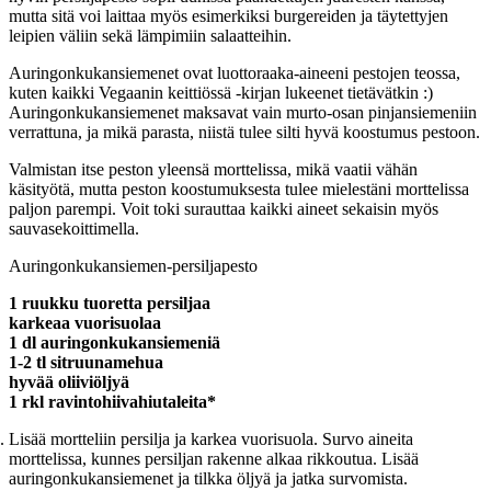
mutta sitä voi laittaa myös esimerkiksi burgereiden ja täytettyjen
leipien väliin sekä lämpimiin salaatteihin.
Auringonkukansiemenet ovat luottoraaka-aineeni pestojen teossa,
kuten kaikki Vegaanin keittiössä -kirjan lukeenet tietävätkin :)
Auringonkukansiemenet maksavat vain murto-osan pinjansiemeniin
verrattuna, ja mikä parasta, niistä tulee silti hyvä koostumus pestoon.
Valmistan itse peston yleensä morttelissa, mikä vaatii vähän
käsityötä, mutta peston koostumuksesta tulee mielestäni morttelissa
paljon parempi. Voit toki surauttaa kaikki aineet sekaisin myös
sauvasekoittimella.
Auringonkukansiemen-persiljapesto
1 ruukku tuoretta persiljaa
karkeaa vuorisuolaa
1 dl auringonkukansiemeniä
1-2 tl sitruunamehua
hyvää oliiviöljyä
1 rkl ravintohiivahiutaleita*
Lisää mortteliin persilja ja karkea vuorisuola. Survo aineita
morttelissa, kunnes persiljan rakenne alkaa rikkoutua. Lisää
auringonkukansiemenet ja tilkka öljyä ja jatka survomista.