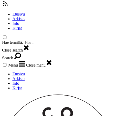
Etusivu
Arkisto
Info
Kirjat
Hae termillä:
Close search
Search
Menu
Close menu
Etusivu
Arkisto
Info
Kirjat