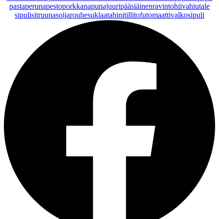
pasta
peruna
pesto
porkkana
punajuuri
pääsiäinen
ravintohiivahiutale
sipuli
sitruuna
soijarouhe
suklaa
tahini
tilli
tofu
tomaatti
valkosipuli