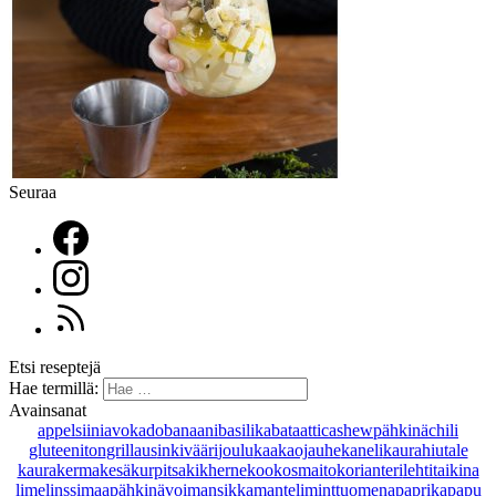
Seuraa
Etsi reseptejä
Hae termillä:
Avainsanat
appelsiini
avokado
banaani
basilika
bataatti
cashewpähkinä
chili
gluteeniton
grillaus
inkivääri
joulu
kaakaojauhe
kaneli
kaurahiutale
kaurakerma
kesäkurpitsa
kikherne
kookosmaito
korianteri
lehtitaikina
lime
linssi
maapähkinävoi
mansikka
manteli
minttu
omena
paprika
papu