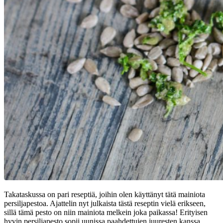
Takataskussa on pari reseptiä, joihin olen käyttänyt tätä mainiota
persiljapestoa. Ajattelin nyt julkaista tästä reseptin vielä erikseen,
sillä tämä pesto on niin mainiota melkein joka paikassa! Erityisen
hyvin persiljapesto sopii uunissa paahdettujen juuresten kanssa,