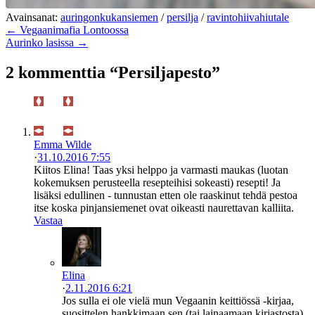
Avainsanat:
auringonkukansiemen
/
persilja
/
ravintohiivahiutale
← Vegaanimafia Lontoossa
Aurinko lasissa →
2 kommenttia “Persiljapesto”
Emma Wilde
·
31.10.2016 7:55
Kiitos Elina! Taas yksi helppo ja varmasti maukas (luotan
kokemuksen perusteella resepteihisi sokeasti) resepti! Ja
lisäksi edullinen - tunnustan etten ole raaskinut tehdä pestoa
itse koska pinjansiemenet ovat oikeasti naurettavan kalliita.
Vastaa
Elina
·
2.11.2016 6:21
Jos sulla ei ole vielä mun Vegaanin keittiössä -kirjaa,
suosittelen hankkimaan sen (tai lainaamaan kirjastosta).