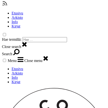
Etusivu
Arkisto
Info
Kirjat
Hae termillä:
Close search
Search
Menu
Close menu
Etusivu
Arkisto
Info
Kirjat