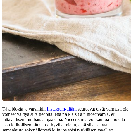
Tätä blogia ja varsinkin
Instagram-tiliäni
seuraavat eivät varmasti ole
voineet välttyä siltä tiedolta, että r a k a s t a n nicecreamia, eli
tuttavallisemmin banaanijäätelöä. Nicecreamia voi kauhoa huoletta
ison kulhollisen kitusiinsa hyvillä mielin, eikä siitä seuraa
samanlaista sokeriällötystä kuin jos söisi purkillisen tavallista