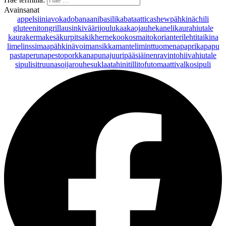
Avainsanat
appelsiini
avokado
banaani
basilika
bataatti
cashewpähkinä
chili
gluteeniton
grillaus
inkivääri
joulu
kaakaojauhe
kaneli
kaurahiutale
kaurakerma
kesäkurpitsa
kikherne
kookosmaito
korianteri
lehtitaikina
lime
linssi
maapähkinävoi
mansikka
manteli
minttu
omena
paprika
papu
pasta
peruna
pesto
porkkana
punajuuri
pääsiäinen
ravintohiivahiutale
sipuli
sitruuna
soijarouhe
suklaa
tahini
tilli
tofu
tomaatti
valkosipuli