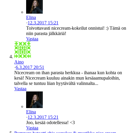
Elina
·
12.3.2017 15:21
Toivottavasti nicecream-kokeilut onnistui! :) Tämä on
niin parasta jälkkäriä!
Vastaa
Aino
·
6.3.2017 20:51
Nicecream on ihan parasta herkkua - ihanaa kun kohta on
kesä! Nicecream kuuluu ainakin mun kesäaamupaloihin,
talvella se tuntuu liian hyytävältä valinnalta...
Vastaa
Elina
·
12.3.2017 15:21
Joo, kesää odotellessa! <3
Vastaa