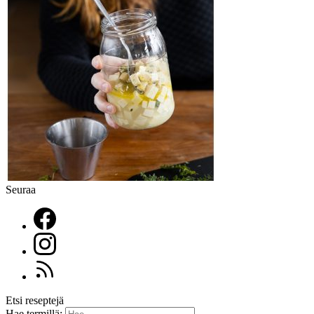
Seuraa
Etsi reseptejä
Hae termillä: