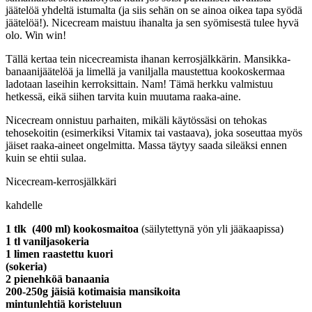
jäätelöä yhdeltä istumalta (ja siis sehän on se ainoa oikea tapa syödä
jäätelöä!). Nicecream maistuu ihanalta ja sen syömisestä tulee hyvä
olo. Win win!
Tällä kertaa tein nicecreamista ihanan kerrosjälkkärin. Mansikka-
banaanijäätelöä ja limellä ja vaniljalla maustettua kookoskermaa
ladotaan laseihin kerroksittain. Nam! Tämä herkku valmistuu
hetkessä, eikä siihen tarvita kuin muutama raaka-aine.
Nicecream onnistuu parhaiten, mikäli käytössäsi on tehokas
tehosekoitin (esimerkiksi Vitamix tai vastaava), joka soseuttaa myös
jäiset raaka-aineet ongelmitta. Massa täytyy saada sileäksi ennen
kuin se ehtii sulaa.
Nicecream-kerrosjälkkäri
kahdelle
1 tlk (400 ml) kookosmaitoa
(säilytettynä yön yli jääkaapissa)
1 tl vaniljasokeria
1 limen raastettu kuori
(sokeria)
2 pienehköä banaania
200-250g jäisiä kotimaisia mansikoita
mintunlehtiä koristeluun