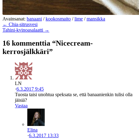
Avainsanat:
banaani
/
kookosmaito
/
lime
/
mansikka
← Chia-sitrusvesi
Tahini-kvinoasalaatti →
16 kommenttia “Nicecream-
kerrosjälkkäri”
LN
·
6.3.2017 9:45
Tuosta taisi unohtua speksata se, että banaanienkin tulisi olla
jäisiä?
Vastaa
Elina
·
6.3.2017 13:33