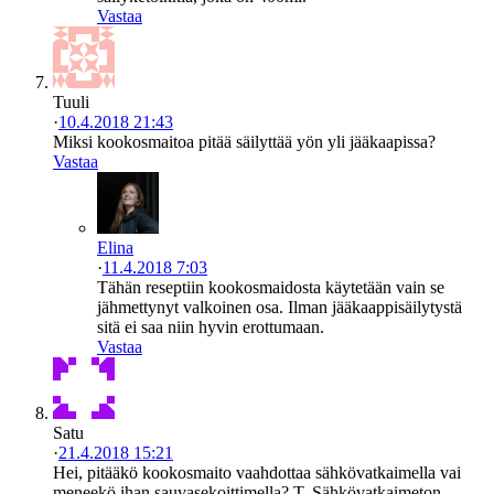
Vastaa
Tuuli
·
10.4.2018 21:43
Miksi kookosmaitoa pitää säilyttää yön yli jääkaapissa?
Vastaa
Elina
·
11.4.2018 7:03
Tähän reseptiin kookosmaidosta käytetään vain se
jähmettynyt valkoinen osa. Ilman jääkaappisäilytystä
sitä ei saa niin hyvin erottumaan.
Vastaa
Satu
·
21.4.2018 15:21
Hei, pitääkö kookosmaito vaahdottaa sähkövatkaimella vai
meneekö ihan sauvasekoittimella? T. Sähkövatkaimeton