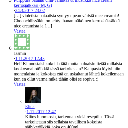
Purppura bataatti chia-vanukas & mustikka nice cream
kerrosjälkkäri (M, G)
·
24.3.2017 23:02
[…] violetista bataatista syntyy upean väristä nice creamia!
Chocochilissäkin on tehty ihanan näköinen kerroshässäkkä
nice creamista ja […]
Vastaa
Jasmin
·
1.11.2017 12:43
Hei! Kiinnostaisi kokeilla tätä mutta haluaisin tietää millaista
kookosmaitotölkkiä tässä tarkoitetaan? Kaupasta löytyi niin
monenlaista ja kokoista että en uskaltanut lähteä kokeilemaan
kun en ollut varma mikä tähän olisi se sopiva :)
Vastaa
Elina
·
1.11.2017 12:47
Kiitos huomiosta, tarkennan vielä reseptiin. Tässä
tarkoitetaan siis sellaista tavallisen kokoista
säilyketölkkiä, joka on 400ml.