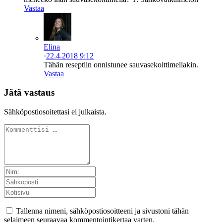
Vastaa
Elina
·
22.4.2018 9:12
Tähän reseptiin onnistunee sauvasekoittimellakin.
Vastaa
Jätä vastaus
Sähköpostiosoitettasi ei julkaista.
Tallenna nimeni, sähköpostiosoitteeni ja sivustoni tähän
selaimeen seuraavaa kommentointikertaa varten.