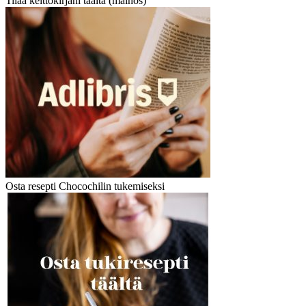
Tilaa keittokirjani täältä (mainos)
Osta resepti Chocochilin tukemiseksi