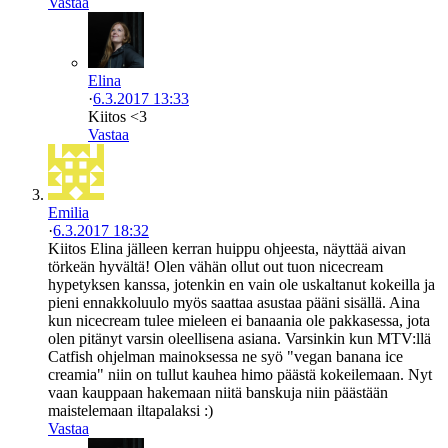
Vastaa
Elina
·
6.3.2017 13:33
Kiitos <3
Vastaa
Emilia
·
6.3.2017 18:32
Kiitos Elina jälleen kerran huippu ohjeesta, näyttää aivan
törkeän hyvältä! Olen vähän ollut out tuon nicecream
hypetyksen kanssa, jotenkin en vain ole uskaltanut kokeilla ja
pieni ennakkoluulo myös saattaa asustaa pääni sisällä. Aina
kun nicecream tulee mieleen ei banaania ole pakkasessa, jota
olen pitänyt varsin oleellisena asiana. Varsinkin kun MTV:llä
Catfish ohjelman mainoksessa ne syö "vegan banana ice
creamia" niin on tullut kauhea himo päästä kokeilemaan. Nyt
vaan kauppaan hakemaan niitä banskuja niin päästään
maistelemaan iltapalaksi :)
Vastaa