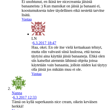
Ei unohtunut, en ikinä tee nicecreamia jäisistä
banaaneista :) Kun mansikat on jäisiä ja banaani ei,
koostumuksesta tulee täydellinen eikä nestettä tarvitse
lisätä.
Vastaa
LN
·
6.3.2017 18:47
Haa, okei. En ole itse vielä kertaakaan tehnyt,
mutta olin vahvasti siinä luulossa, että tuossa
täytyisi aina käyttää jäisiä banaaneja. Ehkä olen
siis katsellut aiemmin lähinnä ohjeita joissa
käytetään vain banaania, jolloin niiden kai täytyy
olla jäisiä jos mikään muu ei ole.
Vastaa
Nanna
·
6.3.2017 12:33
Tämä on kyllä superkaunis nice cream, oikein keväisen
herkkä!