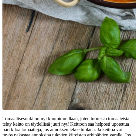
Tomaattisesonki on nyt kuumimmillaan, joten tuoreista tomaateista
tehty keitto on täydellistä juuri nyt! Keittoon saa helposti upotettua
pari kiloa tomaatteja, jos annoksen tekee tuplana. Ja keittoa voi
myös pakastaa annoksina tulevien kiireisten arkipäivien varalle. Jos