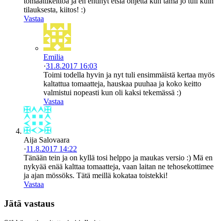
tomaattikeittoa ja en ehtinyt etsiä ohjetta kun tämä jo tuli kuin
tilauksesta, kiitos! :)
Vastaa
Emilia
·
31.8.2017 16:03
Toimi todella hyvin ja nyt tuli ensimmäistä kertaa myös
kaltattua tomaatteja, hauskaa puuhaa ja koko keitto
valmistui nopeasti kun oli kaksi tekemässä :)
Vastaa
Aija Salovaara
·
11.8.2017 14:22
Tänään tein ja on kyllä tosi helppo ja maukas versio :) Mä en
nykyää enää kalttaa tomaatteja, vaan laitan ne tehosekottimee
ja ajan mössöks. Tätä meillä kokataa toistekki!
Vastaa
Jätä vastaus