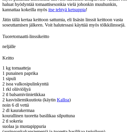
haluat hyödyntää tomaattisesonkia vielä johonkin muuhunkin,
kannattaa kokeilla myös
itse tehtyä ketsuppia
!
Jätin tällä kertaa keittoon sattumia, eli lisäsin linssit keittoon vasta
soseuttamisen jälkeen. Voit halutessasi käyttää myös tölkkilinssejä.
Tuoretomaatti-linssikeitto
neljälle
Keitto
1 kg tomaatteja
1 punainen paprika
1 sipuli
2 isoa valkosipulinkynttä
1 rkl oliiviöljyä
2 tl balsamiviinietikkaa
2 kasvisliemikuutiota (käytin
Kalloa
)
noin 6 dl vettä
2 dl kaurakermaa
kourallinen tuoretta basilikaa silputtuna
2 tl sokeria
suolaa ja mustapippuria
(auringonkukansiemeniä ja tuoretta basilikaa tarjoiluun)