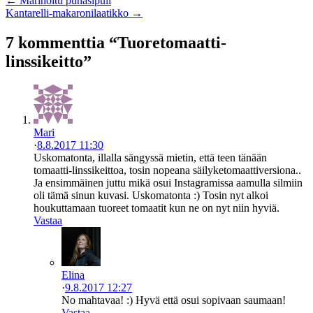
← Marinoitu punasipuli
Kantarelli-makaronilaatikko →
7 kommenttia “Tuoretomaatti-
linssikeitto”
Mari
·
8.8.2017 11:30
Uskomatonta, illalla sängyssä mietin, että teen tänään
tomaatti-linssikeittoa, tosin nopeana säilyketomaattiversiona..
Ja ensimmäinen juttu mikä osui Instagramissa aamulla silmiin
oli tämä sinun kuvasi. Uskomatonta :) Tosin nyt alkoi
houkuttamaan tuoreet tomaatit kun ne on nyt niin hyviä.
Vastaa
Elina
·
9.8.2017 12:27
No mahtavaa! :) Hyvä että osui sopivaan saumaan!
Vastaa