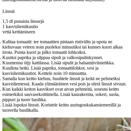
Linssit
1,5 dl punaisia linssejä
1 kasvisliemikuutio
vettä keittämiseen
Kalttaa tomaatit: tee tomaattien pintaan ristiviilto ja upota ne
kiehuvaan veteen noin puoleksi minuutiksi tai kunnes kuori alkaa
irrota. Poista kuori ja pilko tomaatit lohkoiksi.
Kuutioi paprika ja silppua sipuli ja valkosipulinkynnet.
Kuumenna öljy kattilassa. Lisää sipulit ja balsamiiviinietikka.
Kuullota hetki. Lisää paprika, tomaattilohkot, vesi ja
kasvisliemikuutiot. Keittele noin 10 minuuttia.
Samalla kun keitto kiehuu, huuhtele linssit ja keitä ne pehmeiksi
kasvisliemessä. Kaada ylimääräinen vesi pois ja siirrä linssit sivuun.
Kun kaikki keiton kasvikset ovat aivan pehmeitä, soseuta keitto
esimerkiksi sauvasekoittimella. Lisää kaurakerma, sokeri, suola,
pippuri ja tuore basilika.
Lisää lopuksi linssit. Koristele keitto auringonkukansiemenillä ja
tuoreella basilikalla.