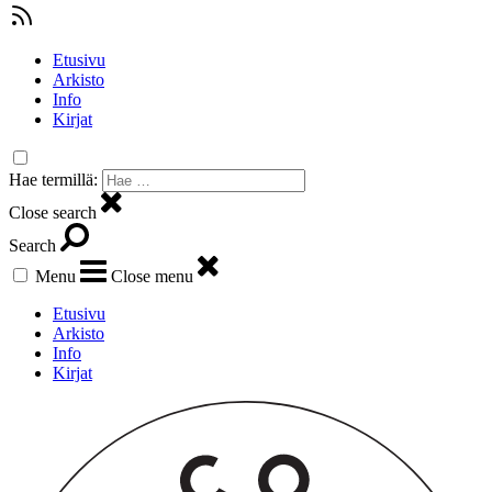
Etusivu
Arkisto
Info
Kirjat
Hae termillä:
Close search
Search
Menu
Close menu
Etusivu
Arkisto
Info
Kirjat