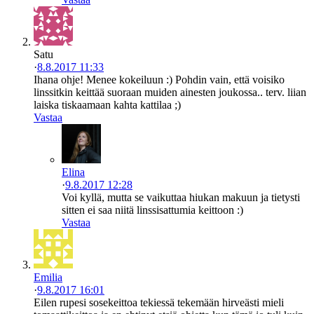
Satu
·
8.8.2017 11:33
Ihana ohje! Menee kokeiluun :) Pohdin vain, että voisiko
linssitkin keittää suoraan muiden ainesten joukossa.. terv. liian
laiska tiskaamaan kahta kattilaa ;)
Vastaa
Elina
·
9.8.2017 12:28
Voi kyllä, mutta se vaikuttaa hiukan makuun ja tietysti
sitten ei saa niitä linssisattumia keittoon :)
Vastaa
Emilia
·
9.8.2017 16:01
Eilen rupesi sosekeittoa tekiessä tekemään hirveästi mieli