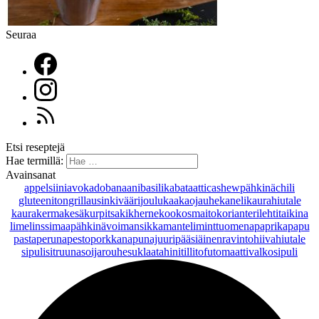
Seuraa
Etsi reseptejä
Hae termillä:
Avainsanat
appelsiini
avokado
banaani
basilika
bataatti
cashewpähkinä
chili
gluteeniton
grillaus
inkivääri
joulu
kaakaojauhe
kaneli
kaurahiutale
kaurakerma
kesäkurpitsa
kikherne
kookosmaito
korianteri
lehtitaikina
lime
linssi
maapähkinävoi
mansikka
manteli
minttu
omena
paprika
papu
pasta
peruna
pesto
porkkana
punajuuri
pääsiäinen
ravintohiivahiutale
sipuli
sitruuna
soijarouhe
suklaa
tahini
tilli
tofu
tomaatti
valkosipuli