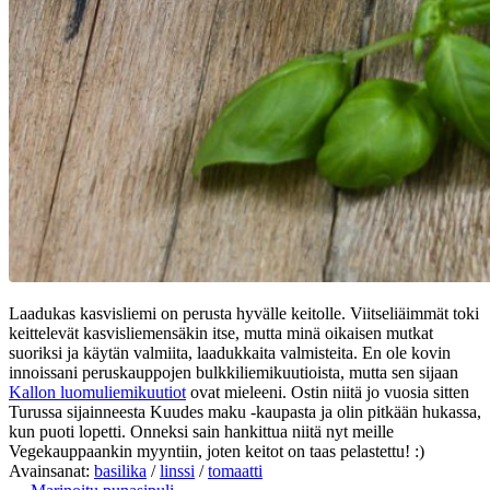
Laadukas kasvisliemi on perusta hyvälle keitolle. Viitseliäimmät toki
keittelevät kasvisliemensäkin itse, mutta minä oikaisen mutkat
suoriksi ja käytän valmiita, laadukkaita valmisteita. En ole kovin
innoissani peruskauppojen bulkkiliemikuutioista, mutta sen sijaan
Kallon luomuliemikuutiot
ovat mieleeni. Ostin niitä jo vuosia sitten
Turussa sijainneesta Kuudes maku -kaupasta ja olin pitkään hukassa,
kun puoti lopetti. Onneksi sain hankittua niitä nyt meille
Vegekauppaankin myyntiin, joten keitot on taas pelastettu! :)
Avainsanat:
basilika
/
linssi
/
tomaatti