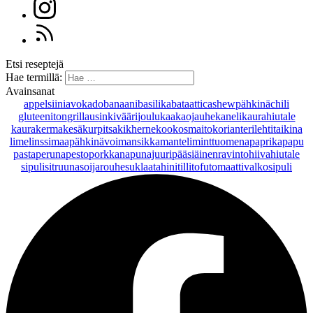
Etsi reseptejä
Hae termillä:
Avainsanat
appelsiini
avokado
banaani
basilika
bataatti
cashewpähkinä
chili
gluteeniton
grillaus
inkivääri
joulu
kaakaojauhe
kaneli
kaurahiutale
kaurakerma
kesäkurpitsa
kikherne
kookosmaito
korianteri
lehtitaikina
lime
linssi
maapähkinävoi
mansikka
manteli
minttu
omena
paprika
papu
pasta
peruna
pesto
porkkana
punajuuri
pääsiäinen
ravintohiivahiutale
sipuli
sitruuna
soijarouhe
suklaa
tahini
tilli
tofu
tomaatti
valkosipuli