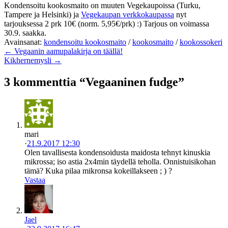
Kondensoitu kookosmaito on muuten Vegekaupoissa (Turku,
Tampere ja Helsinki) ja
Vegekaupan verkkokaupassa
nyt
tarjouksessa 2 prk 10€ (norm. 5,95€/prk) :) Tarjous on voimassa
30.9. saakka.
Avainsanat:
kondensoitu kookosmaito
/
kookosmaito
/
kookossokeri
← Vegaanin aamupalakirja on täällä!
Kikhernemysli →
3 kommenttia “Vegaaninen fudge”
mari
·
21.9.2017 12:30
Olen tavallisesta kondensoidusta maidosta tehnyt kinuskia
mikrossa; iso astia 2x4min täydellä teholla. Onnistuisikohan
tämä? Kuka pilaa mikronsa kokeillakseen ; ) ?
Vastaa
Jael