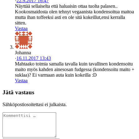
·
22.9.2017 16:47
Näyttää sellaiselta että haluaisin ottaa tuolta palasen..
Kookosmaidosta olen tehnyt vegaanista kondensoitua maitoa
mutta ihan toffeeksi asti en ole sitä kokeillut,ensi kerralla
sitten.
Vastaa
Johanna
·
16.11.2017 13:43
Mahtaako toimia samalla tavalla kuin tavallinen kondensoitu
maito myös kahden ainesosan fudgessa (kondensoitu maito +
suklaa)? Ei varmaan auta kuin kokeilla :D
Vastaa
Jätä vastaus
Sähköpostiosoitettasi ei julkaista.