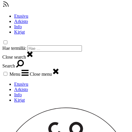
Etusivu
Arkisto
Info
Kirjat
Hae termillä:
Close search
Search
Menu
Close menu
Etusivu
Arkisto
Info
Kirjat