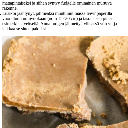
mattapintaiseksi ja siihen syntyy fudgelle ominainen murtuva
rakenne.
Lusikoi jäähtynyt, jähmeäksi muuttunut massa leivinpaperilla
vuorattuun uunivuokaan (noin 15×20 cm) ja tasoita sen pinta
esimerkiksi veitsellä. Anna fudgen jähmettyä viileässä yön yli ja
leikkaa se sitten paloiksi.