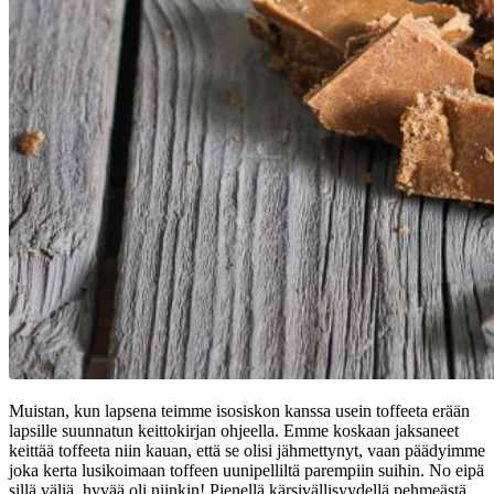
Muistan, kun lapsena teimme isosiskon kanssa usein toffeeta erään
lapsille suunnatun keittokirjan ohjeella. Emme koskaan jaksaneet
keittää toffeeta niin kauan, että se olisi jähmettynyt, vaan päädyimme
joka kerta lusikoimaan toffeen uunipelliltä parempiin suihin. No eipä
sillä väliä, hyvää oli niinkin! Pienellä kärsivällisyydellä pehmeästä