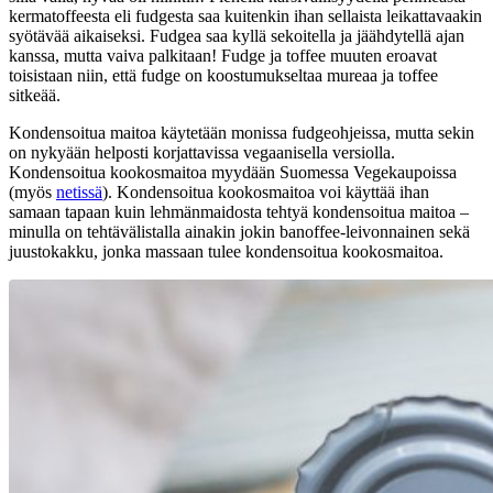
kermatoffeesta eli fudgesta saa kuitenkin ihan sellaista leikattavaakin
syötävää aikaiseksi. Fudgea saa kyllä sekoitella ja jäähdytellä ajan
kanssa, mutta vaiva palkitaan! Fudge ja toffee muuten eroavat
toisistaan niin, että fudge on koostumukseltaa mureaa ja toffee
sitkeää.
Kondensoitua maitoa käytetään monissa fudgeohjeissa, mutta sekin
on nykyään helposti korjattavissa vegaanisella versiolla.
Kondensoitua kookosmaitoa myydään Suomessa Vegekaupoissa
(myös
netissä
). Kondensoitua kookosmaitoa voi käyttää ihan
samaan tapaan kuin lehmänmaidosta tehtyä kondensoitua maitoa –
minulla on tehtävälistalla ainakin jokin banoffee-leivonnainen sekä
juustokakku, jonka massaan tulee kondensoitua kookosmaitoa.