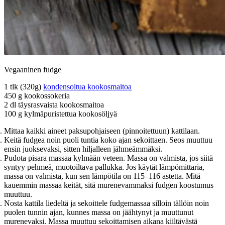
Vegaaninen fudge
1 tlk (320g)
kondensoitua kookosmaitoa
450 g kookossokeria
2 dl täysrasvaista kookosmaitoa
100 g kylmäpuristettua kookosöljyä
Mittaa kaikki aineet paksupohjaiseen (pinnoitettuun) kattilaan.
Keitä fudgea noin puoli tuntia koko ajan sekoittaen. Seos muuttuu
ensin juoksevaksi, sitten hiljalleen jähmeämmäksi.
Pudota pisara massaa kylmään veteen. Massa on valmista, jos siitä
syntyy pehmeä, muotoiltava pallukka. Jos käytät lämpömittaria,
massa on valmista, kun sen lämpötila on 115–116 astetta. Mitä
kauemmin massaa keität, sitä murenevammaksi fudgen koostumus
muuttuu.
Nosta kattila liedeltä ja sekoittele fudgemassaa silloin tällöin noin
puolen tunnin ajan, kunnes massa on jäähtynyt ja muuttunut
murenevaksi. Massa muuttuu sekoittamisen aikana kiiltävästä