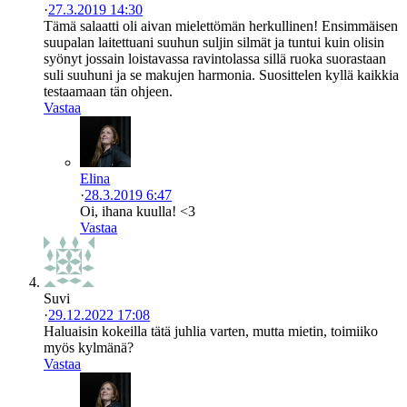
·
27.3.2019 14:30
Tämä salaatti oli aivan mielettömän herkullinen! Ensimmäisen
suupalan laitettuani suuhun suljin silmät ja tuntui kuin olisin
syönyt jossain loistavassa ravintolassa sillä ruoka suorastaan
suli suuhuni ja se makujen harmonia. Suosittelen kyllä kaikkia
testaamaan tän ohjeen.
Vastaa
Elina
·
28.3.2019 6:47
Oi, ihana kuulla! <3
Vastaa
Suvi
·
29.12.2022 17:08
Haluaisin kokeilla tätä juhlia varten, mutta mietin, toimiiko
myös kylmänä?
Vastaa