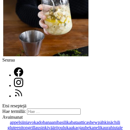
Seuraa
Etsi reseptejä
Hae termillä:
Avainsanat
appelsiini
avokado
banaani
basilika
bataatti
cashewpähkinä
chili
gluteeniton
grillaus
inkivääri
joulu
kaakaojauhe
kaneli
kaurahiutale