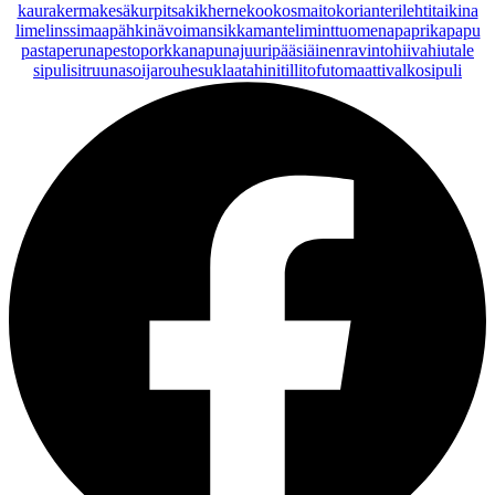
kaurakerma
kesäkurpitsa
kikherne
kookosmaito
korianteri
lehtitaikina
lime
linssi
maapähkinävoi
mansikka
manteli
minttu
omena
paprika
papu
pasta
peruna
pesto
porkkana
punajuuri
pääsiäinen
ravintohiivahiutale
sipuli
sitruuna
soijarouhe
suklaa
tahini
tilli
tofu
tomaatti
valkosipuli