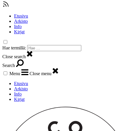
Etusivu
Arkisto
Info
Kirjat
Hae termillä:
Close search
Search
Menu
Close menu
Etusivu
Arkisto
Info
Kirjat