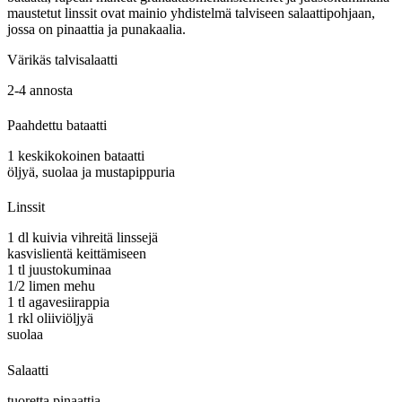
maustetut linssit ovat mainio yhdistelmä talviseen salaattipohjaan,
jossa on pinaattia ja punakaalia.
Värikäs talvisalaatti
2-4 annosta
Paahdettu bataatti
1 keskikokoinen bataatti
öljyä, suolaa ja mustapippuria
Linssit
1 dl kuivia vihreitä linssejä
kasvislientä keittämiseen
1 tl juustokuminaa
1/2 limen mehu
1 tl agavesiirappia
1 rkl oliiviöljyä
suolaa
Salaatti
tuoretta pinaattia