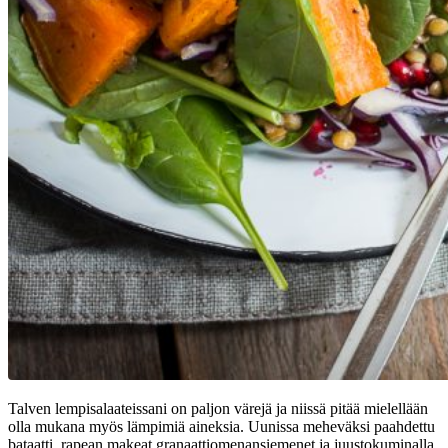
Talven lempisalaateissani on paljon värejä ja niissä pitää mielellään
olla mukana myös lämpimiä aineksia. Uunissa meheväksi paahdettu
bataatti, rapean makeat granaattiomenansiemenet ja juustokuminalla