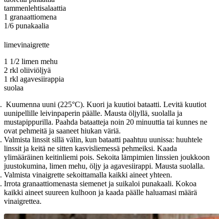
tammenlehtisalaattia
1 granaattiomena
1/6 punakaalia
limevinaigrette
1 1/2 limen mehu
2 rkl oliiviöljyä
1 rkl agavesiirappia
suolaa
Kuumenna uuni (225°C). Kuori ja kuutioi bataatti. Levitä kuutiot
uunipellille leivinpaperin päälle. Mausta öljyllä, suolalla ja
mustapippurilla. Paahda bataatteja noin 20 minuuttia tai kunnes ne
ovat pehmeitä ja saaneet hiukan väriä.
Valmista linssit sillä välin, kun bataatti paahtuu uunissa: huuhtele
linssit ja keitä ne sitten kasvisliemessä pehmeiksi. Kaada
ylimääräinen keitinliemi pois. Sekoita lämpimien linssien joukkoon
juustokumina, limen mehu, öljy ja agavesiirappi. Mausta suolalla.
Valmista vinaigrette sekoittamalla kaikki aineet yhteen.
Irrota granaattiomenasta siemenet ja suikaloi punakaali. Kokoa
kaikki aineet suureen kulhoon ja kaada päälle haluamasi määrä
vinaigrettea.