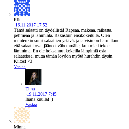
Riina
·
16.11.2017 17:52
Tämä salaatti on täydellistä! Rapeaa, makeaa, raikasta,
pehmeää ja lämmintä. Rakastuin ensikokeilulla. Olen
muutenkin suuri salaattien ystävä, ja talvisin on harmittanut
että salaatit ovat jääneet vähemmälle, kun mieli tekee
lämmintä. En ole hoksannut kokeilla lämpimiä osia
salaateissa, mutta tämän löydön myötä hurahdin täysin.
Kiitos! <3
Vastaa
Elina
·
19.11.2017 7:45
Ihana kuulla! :)
Vastaa
Minna