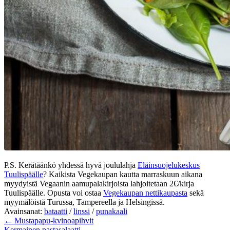
P.S. Kerätäänkö yhdessä hyvä joululahja
Eläinsuojelukeskus
Tuulispäälle
? Kaikista Vegekaupan kautta marraskuun aikana
myydyistä Vegaanin aamupalakirjoista lahjoitetaan 2€/kirja
Tuulispäälle. Opusta voi ostaa
Vegekaupan nettikaupasta
sekä
myymälöistä Turussa, Tampereella ja Helsingissä.
Avainsanat:
bataatti
/
linssi
/
punakaali
← Mustapapu-kvinoapihvit
Kermainen pastasalaatti →