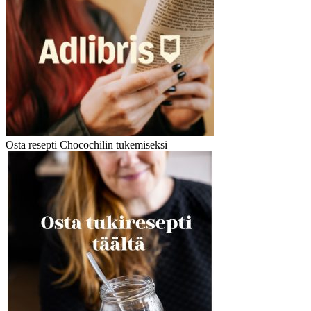
Osta resepti Chocochilin tukemiseksi