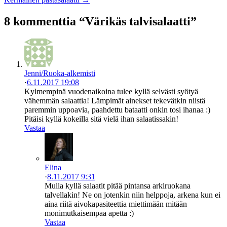
8 kommenttia “Värikäs talvisalaatti”
Jenni/Ruoka-alkemisti
·
6.11.2017 19:08
Kylmempinä vuodenaikoina tulee kyllä selvästi syötyä
vähemmän salaattia! Lämpimät ainekset tekevätkin niistä
paremmin uppoavia, paahdettu bataatti onkin tosi ihanaa :)
Pitäisi kyllä kokeilla sitä vielä ihan salaatissakin!
Vastaa
Elina
·
8.11.2017 9:31
Mulla kyllä salaatit pitää pintansa arkiruokana
talvellakin! Ne on jotenkin niin helppoja, arkena kun ei
aina riitä aivokapasiteettia miettimään mitään
monimutkaisempaa apetta :)
Vastaa