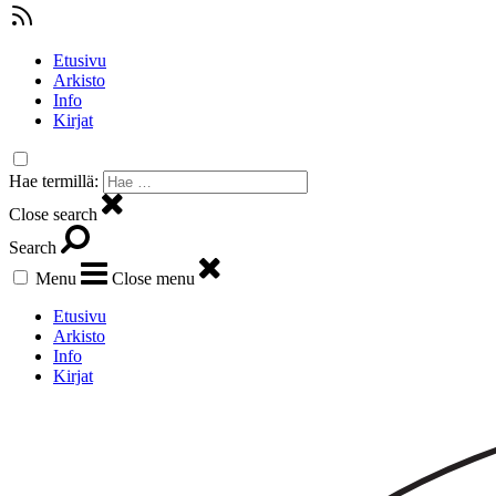
Etusivu
Arkisto
Info
Kirjat
Hae termillä:
Close search
Search
Menu
Close menu
Etusivu
Arkisto
Info
Kirjat