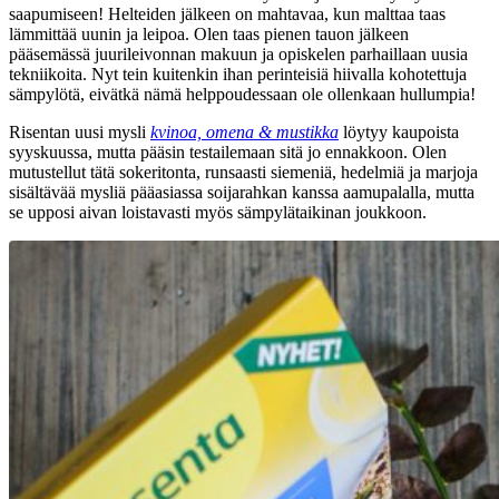
saapumiseen! Helteiden jälkeen on mahtavaa, kun malttaa taas
lämmittää uunin ja leipoa. Olen taas pienen tauon jälkeen
pääsemässä juurileivonnan makuun ja opiskelen parhaillaan uusia
tekniikoita. Nyt tein kuitenkin ihan perinteisiä hiivalla kohotettuja
sämpylötä, eivätkä nämä helppoudessaan ole ollenkaan hullumpia!
Risentan uusi mysli
kvinoa, omena & mustikka
löytyy kaupoista
syyskuussa, mutta pääsin testailemaan sitä jo ennakkoon. Olen
mutustellut tätä sokeritonta, runsaasti siemeniä, hedelmiä ja marjoja
sisältävää mysliä pääasiassa soijarahkan kanssa aamupalalla, mutta
se upposi aivan loistavasti myös sämpylätaikinan joukkoon.