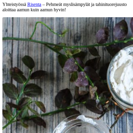
Yhteistyössä
Risenta
– Pehmeät myslisämpylät ja tahinituorejuusto
aloittaa aamun kuin aamun hyvin!