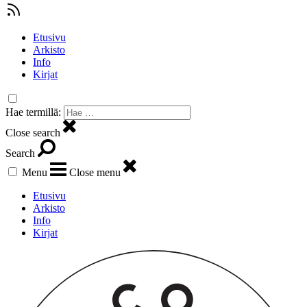
Etusivu
Arkisto
Info
Kirjat
Hae termillä:
Close search
Search
Menu
Close menu
Etusivu
Arkisto
Info
Kirjat