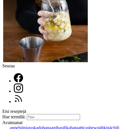
Seuraa
Etsi reseptejä
Hae termillä:
Avainsanat
appelsiini
avokado
banaani
basilika
bataatti
cashewpähkinä
chili