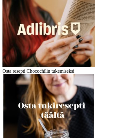
Osta resepti Chocochilin tukemiseksi