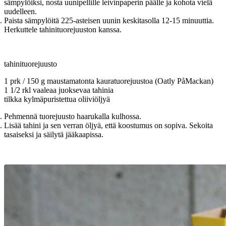
sämpylöiksi, nosta uunipellille leivinpaperin päälle ja kohota vielä
uudelleen.
Paista sämpylöitä 225-asteisen uunin keskitasolla 12-15 minuuttia.
Herkuttele tahinituorejuuston kanssa.
tahinituorejuusto
1 prk / 150 g maustamatonta kauratuorejuustoa (Oatly PåMackan)
1 1/2 rkl vaaleaa juoksevaa tahinia
tilkka kylmäpuristettua oliiviöljyä
Pehmennä tuorejuusto haarukalla kulhossa.
Lisää tahini ja sen verran öljyä, että koostumus on sopiva. Sekoita
tasaiseksi ja säilytä jääkaapissa.