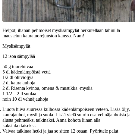
Helpot, ihanan pehmoiset myslisämpylät herkutellaan tahinilla
maustetun kauratuorejuuston kanssa. Nam!
Myslisämpylät
12 isoa sämpylää
50 g tuorehiivaa
5 dl kädenlämpöistä vettä
1/2 dl oliiviöljyä
2 dl kaurajauhoja
2 dl Risenta kvinoa, omena & mustikka -mysliä
1 1/2 – 2 tl suolaa
noin 10 dl vehnäjauhoja
Liuota hiiva suuressa kulhossa kädenlämpöiseen veteen. Lisää öljy,
kaurajauhot, mysli ja suola. Lisää vielä suurin osa vehnäjauhoista ja
alusta pehmeäksi taikinaksi. Anna kohota liinan alla
kaksinkertaiseksi.
Vaivaa taikinaa hetki ja jaa se sitten 12 osaan. Pyörittele palat