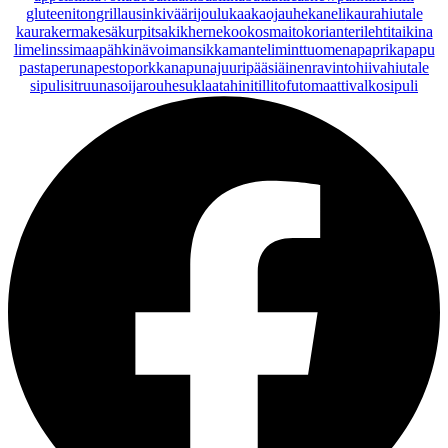
gluteeniton
grillaus
inkivääri
joulu
kaakaojauhe
kaneli
kaurahiutale
kaurakerma
kesäkurpitsa
kikherne
kookosmaito
korianteri
lehtitaikina
lime
linssi
maapähkinävoi
mansikka
manteli
minttu
omena
paprika
papu
pasta
peruna
pesto
porkkana
punajuuri
pääsiäinen
ravintohiivahiutale
sipuli
sitruuna
soijarouhe
suklaa
tahini
tilli
tofu
tomaatti
valkosipuli