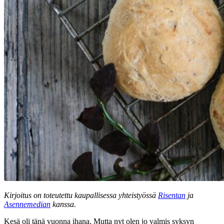
Kirjoitus on toteutettu kaupallisessa yhteistyössä
Risentan
ja
Asennemedian
kanssa.
Kesä oli tänä vuonna ihana. Mutta nyt olen jo valmis syksyn