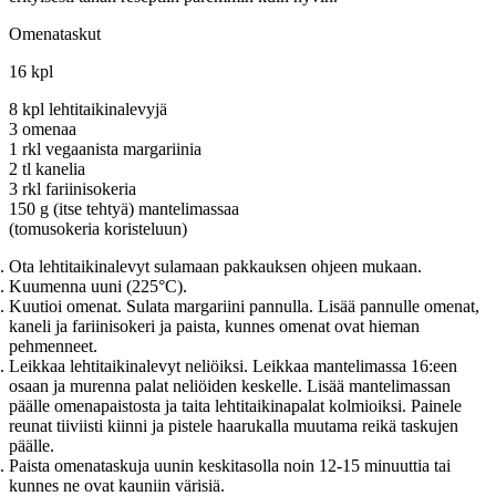
Omenataskut
16 kpl
8 kpl lehtitaikinalevyjä
3 omenaa
1 rkl vegaanista margariinia
2 tl kanelia
3 rkl fariinisokeria
150 g (itse tehtyä) mantelimassaa
(tomusokeria koristeluun)
Ota lehtitaikinalevyt sulamaan pakkauksen ohjeen mukaan.
Kuumenna uuni (225°C).
Kuutioi omenat. Sulata margariini pannulla. Lisää pannulle omenat,
kaneli ja fariinisokeri ja paista, kunnes omenat ovat hieman
pehmenneet.
Leikkaa lehtitaikinalevyt neliöiksi. Leikkaa mantelimassa 16:een
osaan ja murenna palat neliöiden keskelle. Lisää mantelimassan
päälle omenapaistosta ja taita lehtitaikinapalat kolmioiksi. Painele
reunat tiiviisti kiinni ja pistele haarukalla muutama reikä taskujen
päälle.
Paista omenataskuja uunin keskitasolla noin 12-15 minuuttia tai
kunnes ne ovat kauniin värisiä.