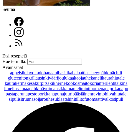
Seuraa
Etsi reseptejä
Hae termillä:
Avainsanat
appelsiini
avokado
banaani
basilika
bataatti
cashewpähkinä
chili
gluteeniton
grillaus
inkivääri
joulu
kaakaojauhe
kaneli
kaurahiutale
kaurakerma
kesäkurpitsa
kikherne
kookosmaito
korianteri
lehtitaikina
lime
linssi
maapähkinävoi
mansikka
manteli
minttu
omena
paprika
papu
pasta
peruna
pesto
porkkana
punajuuri
pääsiäinen
ravintohiivahiutale
sipuli
sitruuna
soijarouhe
suklaa
tahini
tilli
tofu
tomaatti
valkosipuli