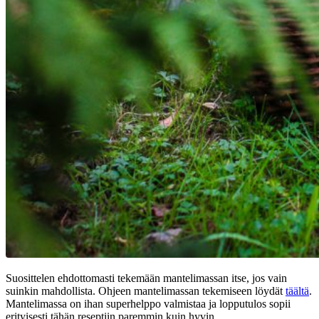
Suosittelen ehdottomasti tekemään mantelimassan itse, jos vain
suinkin mahdollista. Ohjeen mantelimassan tekemiseen löydät
täältä
.
Mantelimassa on ihan superhelppo valmistaa ja lopputulos sopii
erityisesti tähän reseptiin paremmin kuin hyvin.