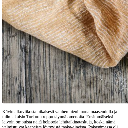
Kävin alkuviikosta pikaisesti vanhempieni luona maaseudulla ja
tulin takaisin Turkuun reppu täynnä omenoita. Ensimmäiseksi
leivoin ompuista näitä helppoja lehtitaikinataskuja, koska nämä
valmistuivat kaapeista löytyvistä raaka-aineista. Pakastimessa oli