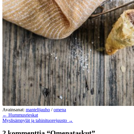
Avainsanat:
mantelijauho
/
omena
← Hummusrieskat
Myslisämpylät ja tahinituorejuusto →
2 kommenttia “Omenataskut”