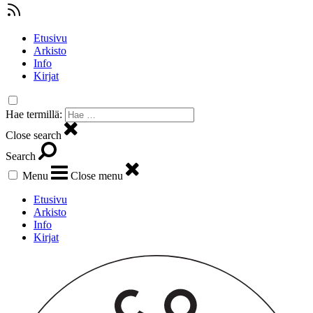
Etusivu
Arkisto
Info
Kirjat
Hae termillä:
Close search
Search
Menu
Close menu
Etusivu
Arkisto
Info
Kirjat