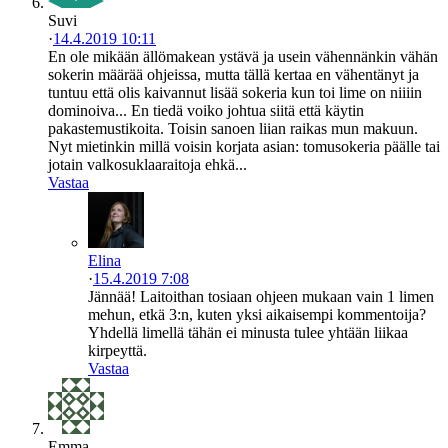
Suvi
·
14.4.2019 10:11
En ole mikään ällömakean ystävä ja usein vähennänkin vähän
sokerin määrää ohjeissa, mutta tällä kertaa en vähentänyt ja
tuntuu että olis kaivannut lisää sokeria kun toi lime on niiiin
dominoiva... En tiedä voiko johtua siitä että käytin
pakastemustikoita. Toisin sanoen liian raikas mun makuun.
Nyt mietinkin millä voisin korjata asian: tomusokeria päälle tai
jotain valkosuklaaraitoja ehkä...
Vastaa
Elina
·
15.4.2019 7:08
Jännää! Laitoithan tosiaan ohjeen mukaan vain 1 limen
mehun, etkä 3:n, kuten yksi aikaisempi kommentoija?
Yhdellä limellä tähän ei minusta tulee yhtään liikaa
kirpeyttä.
Vastaa
Emma