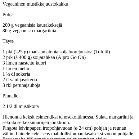
Vegaaninen mustikkajuustokakku
Pohja
200 g vegaanisia kaurakeksejä
80 g vegaanista margariinia
Täyte
1 pkt (225 g) maustamatonta soijatuorejuustoa (Tofutti)
2 prk (á 400 g) soijarahkaa (Alpro Go On)
3 limen raastettu kuori
1 limen mehu
1 ½ dl sokeria
2 tl vaniljasokeria
3 rkl perunajauhoja
Pinnalle
2 1/2 dl mustikoita
Hienonna keksit esimerkiksi tehosekoittimessa. Sulata margariini ja
sekoita se keksimurujen joukkoon.
Pingota leivinpaperi irtopohjavuoan (ø 24 cm) pohjan ja reunan
väliin. Painele keksiseos mahdollisimman tasaiseksi vuoan pohjalle.