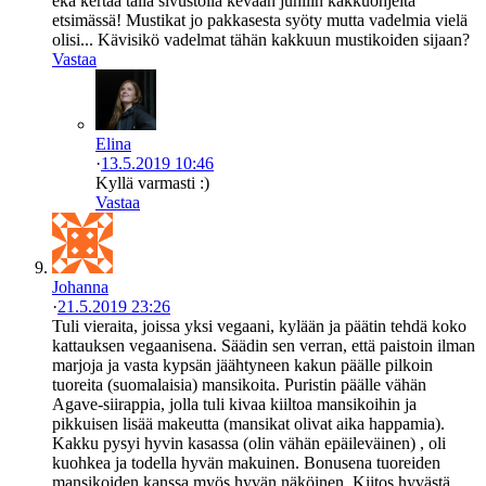
eka kertaa tällä sivustolla kevään juhliin kakkuohjeita
etsimässä! Mustikat jo pakkasesta syöty mutta vadelmia vielä
olisi... Kävisikö vadelmat tähän kakkuun mustikoiden sijaan?
Vastaa
Elina
·
13.5.2019 10:46
Kyllä varmasti :)
Vastaa
Johanna
·
21.5.2019 23:26
Tuli vieraita, joissa yksi vegaani, kylään ja päätin tehdä koko
kattauksen vegaanisena. Säädin sen verran, että paistoin ilman
marjoja ja vasta kypsän jäähtyneen kakun päälle pilkoin
tuoreita (suomalaisia) mansikoita. Puristin päälle vähän
Agave-siirappia, jolla tuli kivaa kiiltoa mansikoihin ja
pikkuisen lisää makeutta (mansikat olivat aika happamia).
Kakku pysyi hyvin kasassa (olin vähän epäileväinen) , oli
kuohkea ja todella hyvän makuinen. Bonusena tuoreiden
mansikoiden kanssa myös hyvän näköinen. Kiitos hyvästä