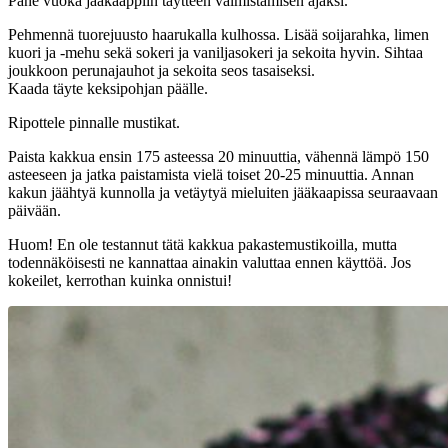
Pane vuoka jääkaappiin täytteen valmistamisen ajaksi.
Pehmennä tuorejuusto haarukalla kulhossa. Lisää soijarahka, limen
kuori ja -mehu sekä sokeri ja vaniljasokeri ja sekoita hyvin. Sihtaa
joukkoon perunajauhot ja sekoita seos tasaiseksi.
Kaada täyte keksipohjan päälle.
Ripottele pinnalle mustikat.
Paista kakkua ensin 175 asteessa 20 minuuttia, vähennä lämpö 150
asteeseen ja jatka paistamista vielä toiset 20-25 minuuttia. Annan
kakun jäähtyä kunnolla ja vetäytyä mieluiten jääkaapissa seuraavaan
päivään.
Huom! En ole testannut tätä kakkua pakastemustikoilla, mutta
todennäköisesti ne kannattaa ainakin valuttaa ennen käyttöä. Jos
kokeilet, kerrothan kuinka onnistui!