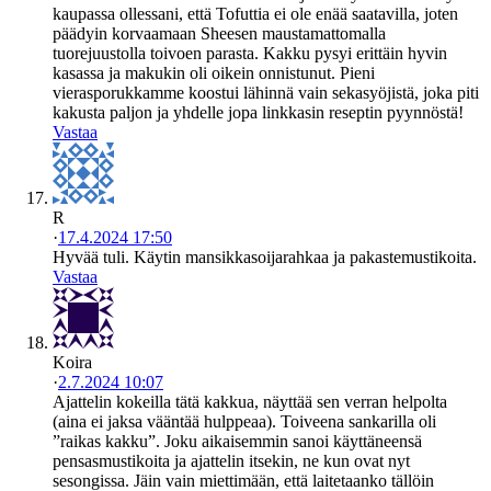
kaupassa ollessani, että Tofuttia ei ole enää saatavilla, joten
päädyin korvaamaan Sheesen maustamattomalla
tuorejuustolla toivoen parasta. Kakku pysyi erittäin hyvin
kasassa ja makukin oli oikein onnistunut. Pieni
vierasporukkamme koostui lähinnä vain sekasyöjistä, joka piti
kakusta paljon ja yhdelle jopa linkkasin reseptin pyynnöstä!
Vastaa
R
·
17.4.2024 17:50
Hyvää tuli. Käytin mansikkasoijarahkaa ja pakastemustikoita.
Vastaa
Koira
·
2.7.2024 10:07
Ajattelin kokeilla tätä kakkua, näyttää sen verran helpolta
(aina ei jaksa vääntää hulppeaa). Toiveena sankarilla oli
”raikas kakku”. Joku aikaisemmin sanoi käyttäneensä
pensasmustikoita ja ajattelin itsekin, ne kun ovat nyt
sesongissa. Jäin vain miettimään, että laitetaanko tällöin