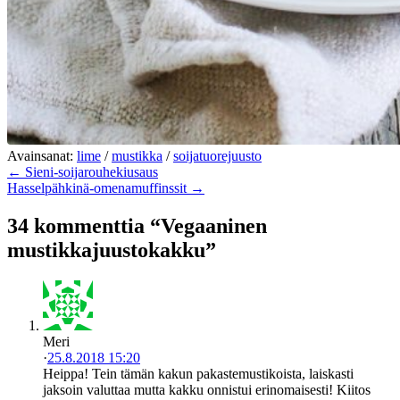
Avainsanat:
lime
/
mustikka
/
soijatuorejuusto
← Sieni-soijarouhekiusaus
Hasselpähkinä-omenamuffinssit →
34 kommenttia “Vegaaninen
mustikkajuustokakku”
Meri
·
25.8.2018 15:20
Heippa! Tein tämän kakun pakastemustikoista, laiskasti
jaksoin valuttaa mutta kakku onnistui erinomaisesti! Kiitos