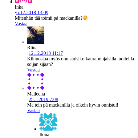
Inka
·
6.12.2018 13:09
Mitenhän tää toimii på mackanilla?
Vastaa
Riina
·
12.12.2018 11:17
Kiinnostaa myös onnistuisiko kaurapohjaisilla tuotteilla
soijan sijaan?
Vastaa
Matleena
·
25.1.2019 7:08
Mä tein på mackanilla ja oikein hyvin onnistui!
Vastaa
Ilona