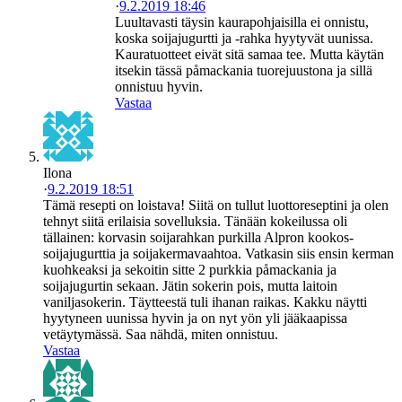
·
9.2.2019 18:46
Luultavasti täysin kaurapohjaisilla ei onnistu,
koska soijajugurtti ja -rahka hyytyvät uunissa.
Kauratuotteet eivät sitä samaa tee. Mutta käytän
itsekin tässä påmackania tuorejuustona ja sillä
onnistuu hyvin.
Vastaa
Ilona
·
9.2.2019 18:51
Tämä resepti on loistava! Siitä on tullut luottoreseptini ja olen
tehnyt siitä erilaisia sovelluksia. Tänään kokeilussa oli
tällainen: korvasin soijarahkan purkilla Alpron kookos-
soijajugurttia ja soijakermavaahtoa. Vatkasin siis ensin kerman
kuohkeaksi ja sekoitin sitte 2 purkkia påmackania ja
soijajugurtin sekaan. Jätin sokerin pois, mutta laitoin
vaniljasokerin. Täytteestä tuli ihanan raikas. Kakku näytti
hyytyneen uunissa hyvin ja on nyt yön yli jääkaapissa
vetäytymässä. Saa nähdä, miten onnistuu.
Vastaa