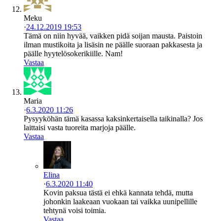
Meku
·
24.12.2019 19:53
Tämä on niin hyvää, vaikken pidä soijan mausta. Paistoin
ilman mustikoita ja lisäsin ne päälle suoraan pakkasesta ja
päälle hyytelösokerikiille. Nam!
Vastaa
Maria
·
6.3.2020 11:26
Pysyyköhän tämä kasassa kaksinkertaisella taikinalla? Jos
laittaisi vasta tuoreita marjoja päälle.
Vastaa
Elina
·
6.3.2020 11:40
Kovin paksua tästä ei ehkä kannata tehdä, mutta
johonkin laakeaan vuokaan tai vaikka uunipellille
tehtynä voisi toimia.
Vastaa