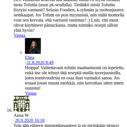
tuota Tofuttia (asun pk-seudulla). Tiedätkö mistä Tofuttia
löytyisi varmasti? Selasin Foodien, k-ryhmän ja ruohonjuuren
nettikaupat. Jos Tofutti on pois myynnistä, niin millä tuotteella
voin sen korvata, että varmasti onnistuu? :) Luin, että muut
olivat käyttäneet påmackania, mutta toimiiko resepti silloin
yhtä hyvin?
Vastaa
Elina
·
31.8.2020 8:49
Heippa! Valitettavasti tofutin maahantuonti on lopetettu,
enkä itse ole tehnyt tätä reseptiä muilla tuorejuustoilla,
joten toimivuudesta en osaa ihan varmaksi sanoa. Jos
testaat jotain muuta merkkiä, niin kerrothan sitten miten
onnistui!
Vastaa
Anna W
·
20.9.2020 16:18
Tein tätä eiliseen muistotilaisuuteen ja en myöskään tiennyt