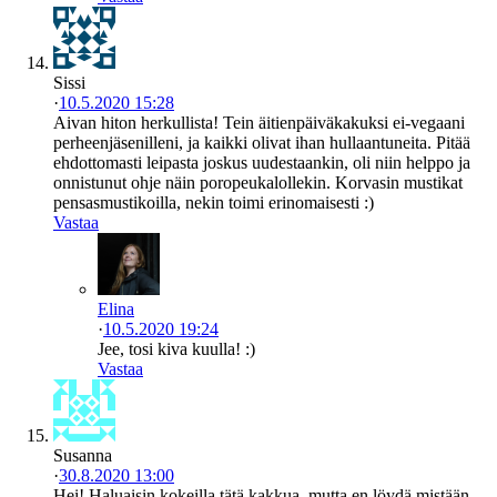
Sissi
·
10.5.2020 15:28
Aivan hiton herkullista! Tein äitienpäiväkakuksi ei-vegaani
perheenjäsenilleni, ja kaikki olivat ihan hullaantuneita. Pitää
ehdottomasti leipasta joskus uudestaankin, oli niin helppo ja
onnistunut ohje näin poropeukalollekin. Korvasin mustikat
pensasmustikoilla, nekin toimi erinomaisesti :)
Vastaa
Elina
·
10.5.2020 19:24
Jee, tosi kiva kuulla! :)
Vastaa
Susanna
·
30.8.2020 13:00
Hei! Haluaisin kokeilla tätä kakkua, mutta en löydä mistään