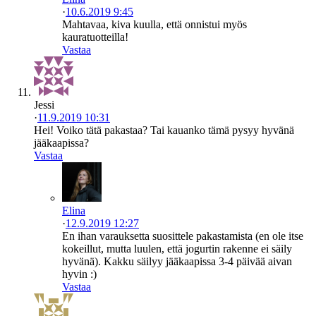
·
10.6.2019 9:45
Mahtavaa, kiva kuulla, että onnistui myös
kauratuotteilla!
Vastaa
Jessi
·
11.9.2019 10:31
Hei! Voiko tätä pakastaa? Tai kauanko tämä pysyy hyvänä
jääkaapissa?
Vastaa
Elina
·
12.9.2019 12:27
En ihan varauksetta suosittele pakastamista (en ole itse
kokeillut, mutta luulen, että jogurtin rakenne ei säily
hyvänä). Kakku säilyy jääkaapissa 3-4 päivää aivan
hyvin :)
Vastaa