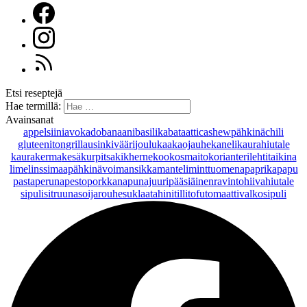
Etsi reseptejä
Hae termillä:
Avainsanat
appelsiini
avokado
banaani
basilika
bataatti
cashewpähkinä
chili
gluteeniton
grillaus
inkivääri
joulu
kaakaojauhe
kaneli
kaurahiutale
kaurakerma
kesäkurpitsa
kikherne
kookosmaito
korianteri
lehtitaikina
lime
linssi
maapähkinävoi
mansikka
manteli
minttu
omena
paprika
papu
pasta
peruna
pesto
porkkana
punajuuri
pääsiäinen
ravintohiivahiutale
sipuli
sitruuna
soijarouhe
suklaa
tahini
tilli
tofu
tomaatti
valkosipuli