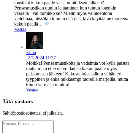
mustikat kakun päälle vasta uunituksen jälkeen?
Pensasmustikan uuniin laittaminen kun tuntuu jotenkin
väärältä - vai toimiiko se? Mietin myös vaihtoehtona
vadelmaa, niissäkin tuumin että olisi kiva käyttää ne tuoreena
kakun päällä…
Vastaa
Elina
·
2.7.2024 11:27
Moikka! Pensasmustikoita ja vadelmia voi kyllä paistaa,
mutta mikä ettei ne voi laittaa kakun päälle myös
paistamisen jälkeen! Kakusta tulee silloin vähän eri
tyyppinen ja ehkä raikkaampi tuoreilla marjoilla, mutta
toimii varmasti niinkin!
Vastaa
Jätä vastaus
Sähköpostiosoitettasi ei julkaista.