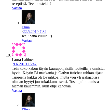
reseptistä. Teen toistekin!
Vastaa
Elina
·
22.5.2019 7:32
Jee, ihana kuulla! :)
Vastaa
Laura Laitinen
·
9.6.2019 15:42
Tein koko kakun täysin kaurapohjaisilla tuotteilla ja onnistui
hyvin. Käytin På mackania ja Oatlyn fraichea rahkan sijaan.
Tuoreena kakku oli löysähköä, mutta yön yli jääkaapissa
oltuaan hyytyi juustokakkumaiseksi. Tosin pidin uunissa
hieman kauemmin, kuin ohje kehottaa.
Vastaa
Elina