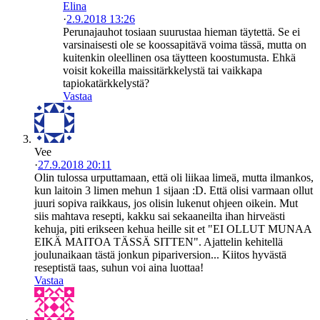
Elina
·
2.9.2018 13:26
Perunajauhot tosiaan suurustaa hieman täytettä. Se ei
varsinaisesti ole se koossapitävä voima tässä, mutta on
kuitenkin oleellinen osa täytteen koostumusta. Ehkä
voisit kokeilla maissitärkkelystä tai vaikkapa
tapiokatärkkelystä?
Vastaa
Vee
·
27.9.2018 20:11
Olin tulossa urputtamaan, että oli liikaa limeä, mutta ilmankos,
kun laitoin 3 limen mehun 1 sijaan :D. Että olisi varmaan ollut
juuri sopiva raikkaus, jos olisin lukenut ohjeen oikein. Mut
siis mahtava resepti, kakku sai sekaaneilta ihan hirveästi
kehuja, piti erikseen kehua heille sit et "EI OLLUT MUNAA
EIKÄ MAITOA TÄSSÄ SITTEN". Ajattelin kehitellä
joulunaikaan tästä jonkun pipariversion... Kiitos hyvästä
reseptistä taas, suhun voi aina luottaa!
Vastaa