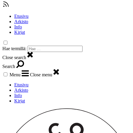
Etusivu
Arkisto
Info
Kirjat
Hae termillä:
Close search
Search
Menu
Close menu
Etusivu
Arkisto
Info
Kirjat