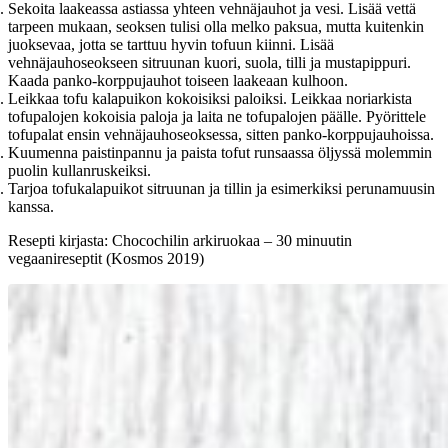
Sekoita laakeassa astiassa yhteen vehnäjauhot ja vesi. Lisää vettä
tarpeen mukaan, seoksen tulisi olla melko paksua, mutta kuitenkin
juoksevaa, jotta se tarttuu hyvin tofuun kiinni. Lisää
vehnäjauhoseokseen sitruunan kuori, suola, tilli ja mustapippuri.
Kaada panko-korppujauhot toiseen laakeaan kulhoon.
Leikkaa tofu kalapuikon kokoisiksi paloiksi. Leikkaa noriarkista
tofupalojen kokoisia paloja ja laita ne tofupalojen päälle. Pyörittele
tofupalat ensin vehnäjauhoseoksessa, sitten panko-korppujauhoissa.
Kuumenna paistinpannu ja paista tofut runsaassa öljyssä molemmin
puolin kullanruskeiksi.
Tarjoa tofukalapuikot sitruunan ja tillin ja esimerkiksi perunamuusin
kanssa.
Resepti kirjasta: Chocochilin arkiruokaa – 30 minuutin
vegaanireseptit (Kosmos 2019)