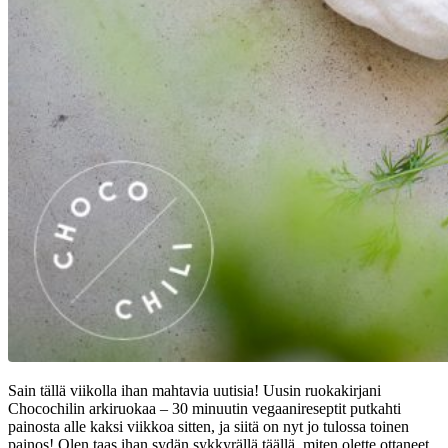
Sain tällä viikolla ihan mahtavia uutisia! Uusin ruokakirjani
Chocochilin arkiruokaa – 30 minuutin vegaanireseptit putkahti
painosta alle kaksi viikkoa sitten, ja siitä on nyt jo tulossa toinen
painos! Olen taas ihan sydän sykkyrällä täällä, miten olette ottaneet