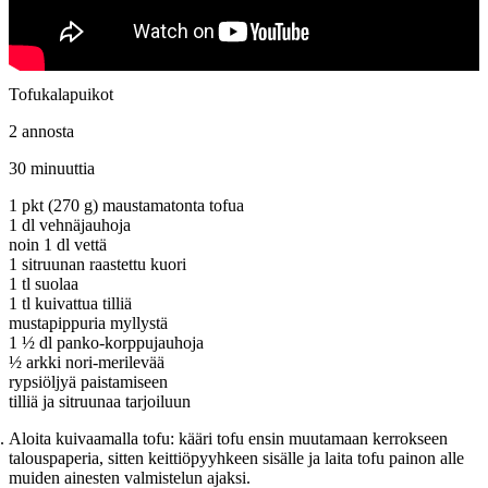
Tofukalapuikot
2 annosta
30 minuuttia
1 pkt (270 g) maustamatonta tofua
1 dl vehnäjauhoja
noin 1 dl vettä
1 sitruunan raastettu kuori
1 tl suolaa
1 tl kuivattua tilliä
mustapippuria myllystä
1 ½ dl panko-korppujauhoja
½ arkki nori-merilevää
rypsiöljyä paistamiseen
tilliä ja sitruunaa tarjoiluun
Aloita kuivaamalla tofu: kääri tofu ensin muutamaan kerrokseen
talouspaperia, sitten keittiöpyyhkeen sisälle ja laita tofu painon alle
muiden ainesten valmistelun ajaksi.