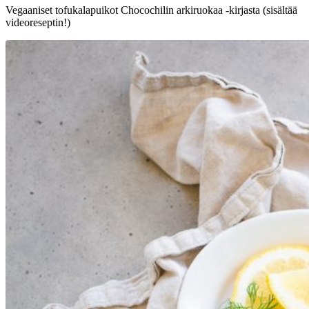
Vegaaniset tofukalapuikot Chocochilin arkiruokaa -kirjasta (sisältää
videoreseptin!)