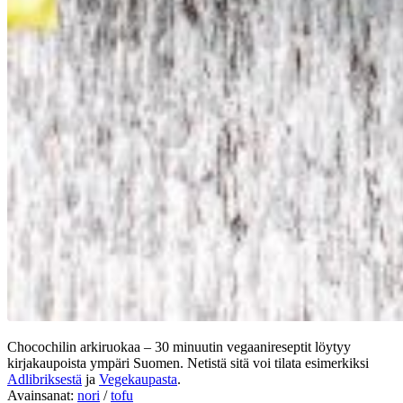
Chocochilin arkiruokaa – 30 minuutin vegaanireseptit löytyy
kirjakaupoista ympäri Suomen. Netistä sitä voi tilata esimerkiksi
Adlibriksestä
ja
Vegekaupasta
.
Avainsanat:
nori
/
tofu