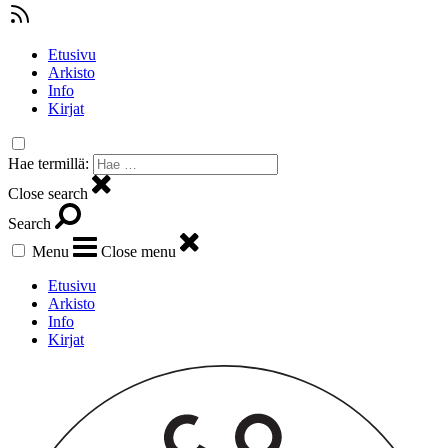
Etusivu
Arkisto
Info
Kirjat
Hae termillä:
Close search
Search
Menu
Close menu
Etusivu
Arkisto
Info
Kirjat