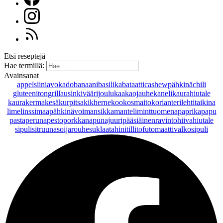
Etsi reseptejä
Hae termillä:
Avainsanat
appelsiini
avokado
banaani
basilika
bataatti
cashewpähkinä
chili
gluteeniton
grillaus
inkivääri
joulu
kaakaojauhe
kaneli
kaurahiutale
kaurakerma
kesäkurpitsa
kikherne
kookosmaito
korianteri
lehtitaikina
lime
linssi
maapähkinävoi
mansikka
manteli
minttu
omena
paprika
papu
pasta
peruna
pesto
porkkana
punajuuri
pääsiäinen
ravintohiivahiutale
sipuli
sitruuna
soijarouhe
suklaa
tahini
tilli
tofu
tomaatti
valkosipuli