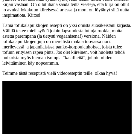
kirjan vastaan. On ollut ihana saada teiltä viestejä, että kirja on ollut
jo avuksi lokakuun kiireisessä arjessa ja moni on löytänyt siitä uutta
inspiraatiota. Kiitos!
Tämä tofukalapuikkojen resepti on yksi omista suosikeistani kirjasta.
Välillä tekee mieli syödä jotain lapsuudesta tuttuja ruokia, mutta
astetta parempana (ja tietysti vegaanisena!) versiona. Näiden
tofukalapuikkojen juju on merellistä makua tuovassa nori-
merilevässä ja japanilaisissa panko-korppujauhoissa, joista tulee
tofuun erityisen rapea pinta. Jos olet kiireinen, voit huoletta tehdä
puikoista myös hieman isompia “kalafileitä”, jolloin niiden
leivittäminen käy nopeammin.
Teimme tästä reseptistä vielä videoreseptin teille, olkaa hyvä!