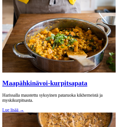
Maapähkinävoi-kurpitsapata
Harissalla maustettu syksyinen pataruoka kikherneistä ja
myskikurpitsasta.
Lue lisää →