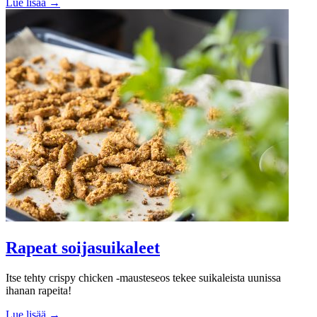
Lue lisää →
Rapeat soijasuikaleet
Itse tehty crispy chicken -mausteseos tekee suikaleista uunissa
ihanan rapeita!
Lue lisää →