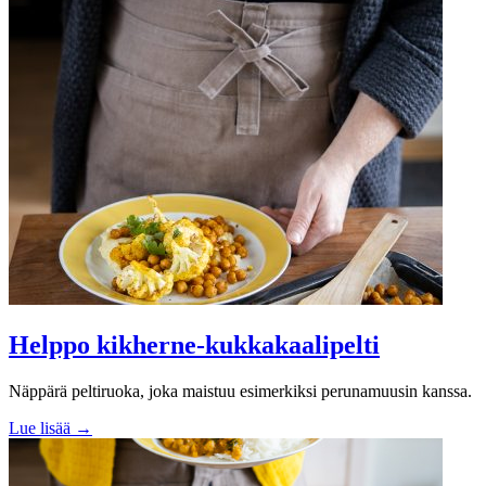
Helppo kikherne-kukkakaalipelti
Näppärä peltiruoka, joka maistuu esimerkiksi perunamuusin kanssa.
Lue lisää →