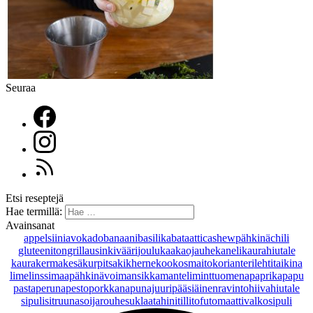
Seuraa
Etsi reseptejä
Hae termillä:
Avainsanat
appelsiini
avokado
banaani
basilika
bataatti
cashewpähkinä
chili
gluteeniton
grillaus
inkivääri
joulu
kaakaojauhe
kaneli
kaurahiutale
kaurakerma
kesäkurpitsa
kikherne
kookosmaito
korianteri
lehtitaikina
lime
linssi
maapähkinävoi
mansikka
manteli
minttu
omena
paprika
papu
pasta
peruna
pesto
porkkana
punajuuri
pääsiäinen
ravintohiivahiutale
sipuli
sitruuna
soijarouhe
suklaa
tahini
tilli
tofu
tomaatti
valkosipuli