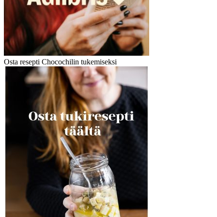
Osta resepti Chocochilin tukemiseksi