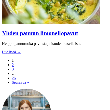
Yhden pannun limonellopavut
Helppo pannuruoka pavuista ja kauden kasviksista.
Lue lisää →
1
2
3
…
26
Seuraava »