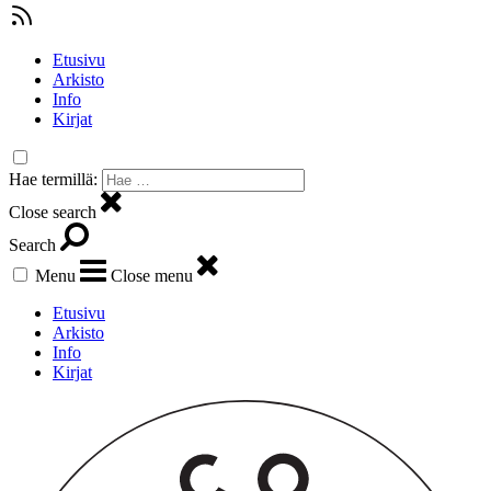
Etusivu
Arkisto
Info
Kirjat
Hae termillä:
Close search
Search
Menu
Close menu
Etusivu
Arkisto
Info
Kirjat