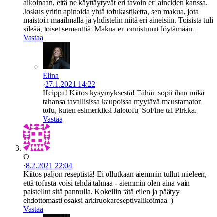
aikoinaan, että ne käyttäytyvät eri tavoin eri aineiden kanssa.
Joskus yritin apinoida yhtä tofukastiketta, sen makua, jota
maistoin maailmalla ja yhdistelin niitä eri aineisiin. Toisista tuli
sileää, toiset sementtiä. Makua en onnistunut löytämään...
Vastaa
Elina
·
27.1.2021 14:22
Heippa! Kiitos kysymyksestä! Tähän sopii ihan mikä
tahansa tavallisissa kaupoissa myytävä maustamaton
tofu, kuten esimerkiksi Jalotofu, SoFine tai Pirkka.
Vastaa
O
·
8.2.2021 22:04
Kiitos paljon reseptistä! Ei ollutkaan aiemmin tullut mieleen,
että tofusta voisi tehdä tahnaa - aiemmin olen aina vain
paistellut sitä pannulla. Kokeilin tätä eilen ja päätyy
ehdottomasti osaksi arkiruokareseptivalikoimaa :)
Vastaa