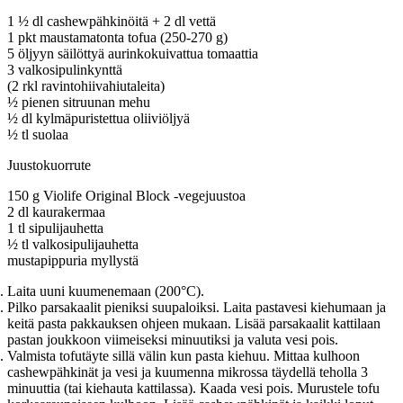
1
½ dl cashewpähkinöitä + 2 dl vettä
1 pkt maustamatonta tofua (250-270 g)
5 öljyyn säilöttyä aurinkokuivattua tomaattia
3 valkosipulinkynttä
(2 rkl ravintohiivahiutaleita)
½ pienen sitruunan mehu
½ dl kylmäpuristettua oliiviöljyä
½ tl suolaa
Juustokuorrute
150 g Violife Original Block -vegejuustoa
2 dl kaurakermaa
1 tl sipulijauhetta
½ tl valkosipulijauhetta
mustapippuria myllystä
Laita uuni kuumenemaan (200°C).
Pilko parsakaalit pieniksi suupaloiksi. Laita pastavesi kiehumaan ja
keitä pasta pakkauksen ohjeen mukaan. Lisää parsakaalit kattilaan
pastan joukkoon viimeiseksi minuutiksi ja valuta vesi pois.
Valmista tofutäyte sillä välin kun pasta kiehuu. Mittaa kulhoon
cashewpähkinät ja vesi ja kuumenna mikrossa täydellä teholla 3
minuuttia (tai kiehauta kattilassa). Kaada vesi pois. Murustele tofu