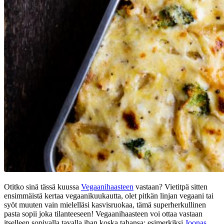
Otitko sinä tässä kuussa
Vegaanihaasteen
vastaan? Vietitpä sitten
ensimmäistä kertaa vegaanikuukautta, olet pitkän linjan vegaani tai
syöt muuten vain mielelläsi kasvisruokaa, tämä superherkullinen
pasta sopii joka tilanteeseen! Vegaanihaasteen voi ottaa vastaan
itselleen sopivalla tavalla ihan koska tahansa: esimerkiksi
Joonas