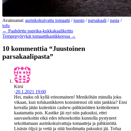
Avainsanat:
aurinkokuivattu tomaatti
/
juusto
/
parsakaali
/
pasta
/
tofu
← Paahdettu paprika-kukkakaalikeitto
Tempepyörykät tomaattikastikkeessa →
10 kommenttia “Juustoinen
parsakaalipasta”
Kirsi
·
20.1.2021 19:00
Hei, maku oli kyllä erinomainen! Meniköhän minulla joku
vikaan, kun tofukastikkeen konsistenssi oli niin jankkia? Ensi
kerralla jätän kuitenkin cashew-pähkinöitten keittoliemen
kaatamatta pois. Kastike jäi nyt niin paksuksi, ettei
sauvasekoitin eikä edes tehosekoitin kunnolla pystyneet
sekoittamaan aurinkokuivattuja tomaatteja ja pähkinöitä.
Lisäsin öljyä ja vettä ja siitä huolimatta paksuksi jäi. Tofua