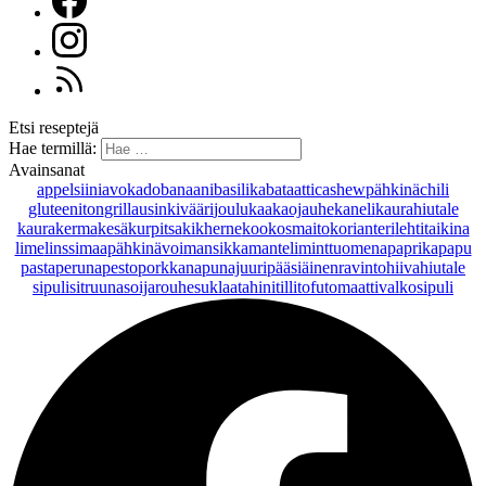
Etsi reseptejä
Hae termillä:
Avainsanat
appelsiini
avokado
banaani
basilika
bataatti
cashewpähkinä
chili
gluteeniton
grillaus
inkivääri
joulu
kaakaojauhe
kaneli
kaurahiutale
kaurakerma
kesäkurpitsa
kikherne
kookosmaito
korianteri
lehtitaikina
lime
linssi
maapähkinävoi
mansikka
manteli
minttu
omena
paprika
papu
pasta
peruna
pesto
porkkana
punajuuri
pääsiäinen
ravintohiivahiutale
sipuli
sitruuna
soijarouhe
suklaa
tahini
tilli
tofu
tomaatti
valkosipuli