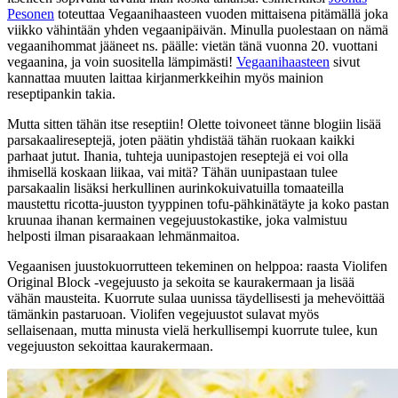
Pesonen
toteuttaa Vegaanihaasteen vuoden mittaisena pitämällä joka
viikko vähintään yhden vegaanipäivän. Minulla puolestaan on nämä
vegaanihommat jääneet ns. päälle: vietän tänä vuonna 20. vuottani
vegaanina, ja voin suositella lämpimästi!
Vegaanihaasteen
sivut
kannattaa muuten laittaa kirjanmerkkeihin myös mainion
reseptipankin takia.
Mutta sitten tähän itse reseptiin! Olette toivoneet tänne blogiin lisää
parsakaalireseptejä, joten päätin yhdistää tähän ruokaan kaikki
parhaat jutut. Ihania, tuhteja uunipastojen reseptejä ei voi olla
ihmisellä koskaan liikaa, vai mitä? Tähän uunipastaan tulee
parsakaalin lisäksi herkullinen aurinkokuivatuilla tomaateilla
maustettu ricotta-juuston tyyppinen tofu-pähkinätäyte ja koko pastan
kruunaa ihanan kermainen vegejuustokastike, joka valmistuu
helposti ilman pisaraakaan lehmänmaitoa.
Vegaanisen juustokuorrutteen tekeminen on helppoa: raasta Violifen
Original Block -vegejuusto ja sekoita se kaurakermaan ja lisää
vähän mausteita. Kuorrute sulaa uunissa täydellisesti ja mehevöittää
tämänkin pastaruoan. Violifen vegejuustot sulavat myös
sellaisenaan, mutta minusta vielä herkullisempi kuorrute tulee, kun
vegejuuston sekoittaa kaurakermaan.