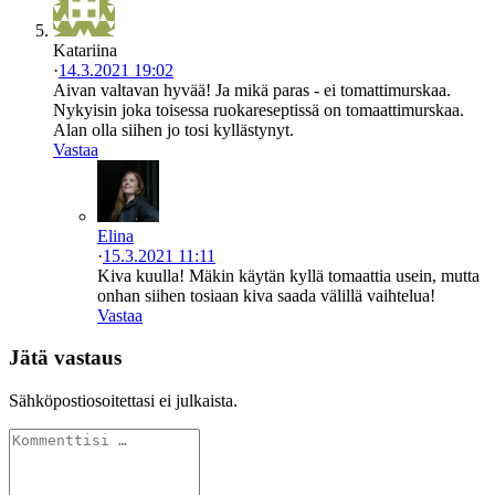
Katariina
·
14.3.2021 19:02
Aivan valtavan hyvää! Ja mikä paras - ei tomattimurskaa.
Nykyisin joka toisessa ruokareseptissä on tomaattimurskaa.
Alan olla siihen jo tosi kyllästynyt.
Vastaa
Elina
·
15.3.2021 11:11
Kiva kuulla! Mäkin käytän kyllä tomaattia usein, mutta
onhan siihen tosiaan kiva saada välillä vaihtelua!
Vastaa
Jätä vastaus
Sähköpostiosoitettasi ei julkaista.