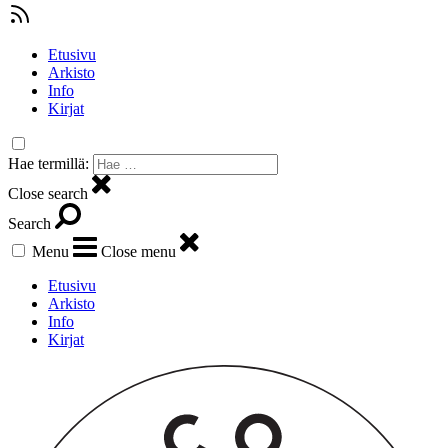
Etusivu
Arkisto
Info
Kirjat
Hae termillä:
Close search
Search
Menu
Close menu
Etusivu
Arkisto
Info
Kirjat