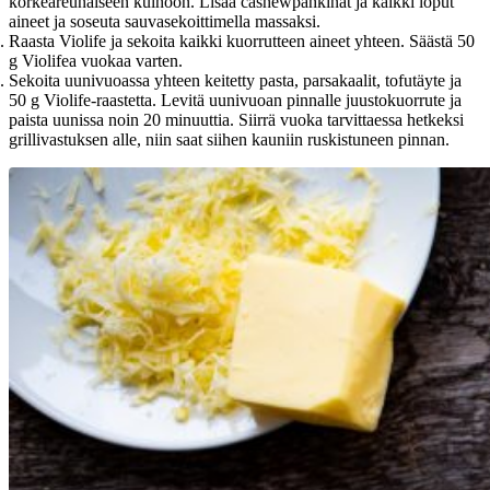
korkeareunaiseen kulhoon. Lisää cashewpähkinät ja kaikki loput
aineet ja soseuta sauvasekoittimella massaksi.
Raasta Violife ja sekoita kaikki kuorrutteen aineet yhteen. Säästä 50
g Violifea vuokaa varten.
Sekoita uunivuoassa yhteen keitetty pasta, parsakaalit, tofutäyte ja
50 g Violife-raastetta. Levitä uunivuoan pinnalle juustokuorrute ja
paista uunissa noin 20 minuuttia. Siirrä vuoka tarvittaessa hetkeksi
grillivastuksen alle, niin saat siihen kauniin ruskistuneen pinnan.