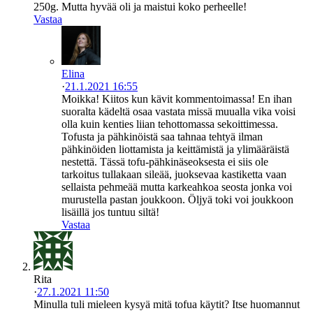
250g. Mutta hyvää oli ja maistui koko perheelle!
Vastaa
Elina
·
21.1.2021 16:55
Moikka! Kiitos kun kävit kommentoimassa! En ihan
suoralta kädeltä osaa vastata missä muualla vika voisi
olla kuin kenties liian tehottomassa sekoittimessa.
Tofusta ja pähkinöistä saa tahnaa tehtyä ilman
pähkinöiden liottamista ja keittämistä ja ylimääräistä
nestettä. Tässä tofu-pähkinäseoksesta ei siis ole
tarkoitus tullakaan sileää, juoksevaa kastiketta vaan
sellaista pehmeää mutta karkeahkoa seosta jonka voi
murustella pastan joukkoon. Öljyä toki voi joukkoon
lisäillä jos tuntuu siltä!
Vastaa
Rita
·
27.1.2021 11:50
Minulla tuli mieleen kysyä mitä tofua käytit? Itse huomannut