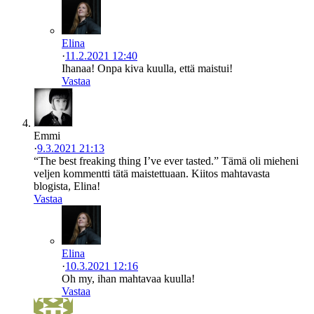
Elina
·
11.2.2021 12:40
Ihanaa! Onpa kiva kuulla, että maistui!
Vastaa
Emmi
·
9.3.2021 21:13
“The best freaking thing I’ve ever tasted.” Tämä oli mieheni
veljen kommentti tätä maistettuaan. Kiitos mahtavasta
blogista, Elina!
Vastaa
Elina
·
10.3.2021 12:16
Oh my, ihan mahtavaa kuulla!
Vastaa