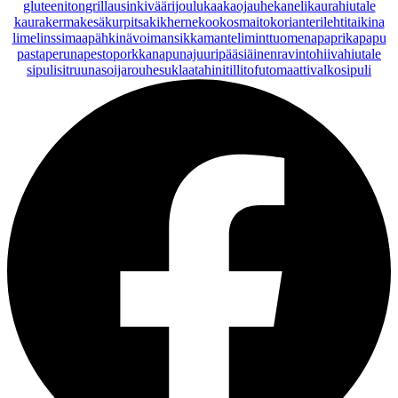
gluteeniton
grillaus
inkivääri
joulu
kaakaojauhe
kaneli
kaurahiutale
kaurakerma
kesäkurpitsa
kikherne
kookosmaito
korianteri
lehtitaikina
lime
linssi
maapähkinävoi
mansikka
manteli
minttu
omena
paprika
papu
pasta
peruna
pesto
porkkana
punajuuri
pääsiäinen
ravintohiivahiutale
sipuli
sitruuna
soijarouhe
suklaa
tahini
tilli
tofu
tomaatti
valkosipuli