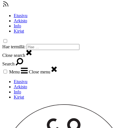
Etusivu
Arkisto
Info
Kirjat
Hae termillä:
Close search
Search
Menu
Close menu
Etusivu
Arkisto
Info
Kirjat