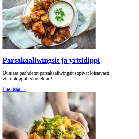
Parsakaaliwingsit ja yrttidippi
Uunissa paahdetut parsakaaliwingsit sopivat loistavasti
viikonloppuherkutteluun!
Lue lisää →