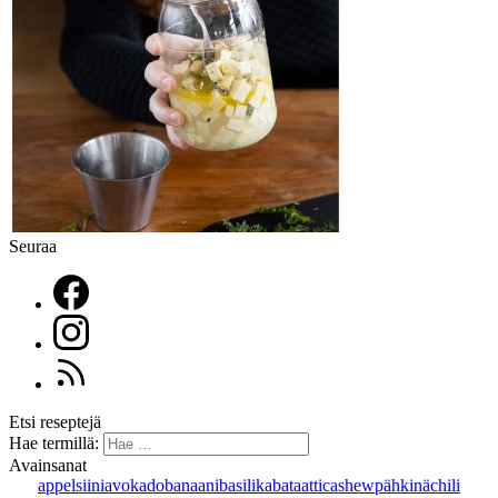
Seuraa
Etsi reseptejä
Hae termillä:
Avainsanat
appelsiini
avokado
banaani
basilika
bataatti
cashewpähkinä
chili