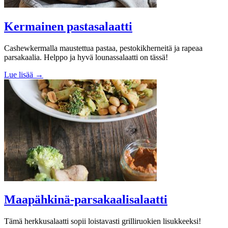
Kermainen pastasalaatti
Cashewkermalla maustettua pastaa, pestokikherneitä ja rapeaa
parsakaalia. Helppo ja hyvä lounassalaatti on tässä!
Lue lisää →
Maapähkinä-parsakaalisalaatti
Tämä herkkusalaatti sopii loistavasti grilliruokien lisukkeeksi!