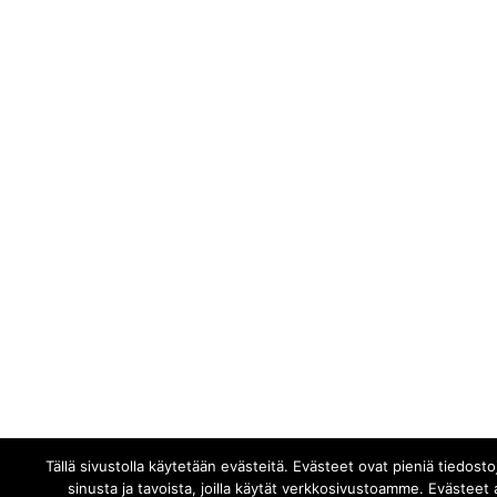
Tällä sivustolla käytetään evästeitä. Evästeet ovat pieniä tiedost
sinusta ja tavoista, joilla käytät verkkosivustoamme. Evästee