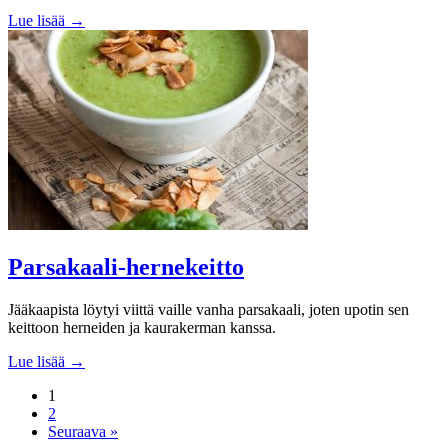
Lue lisää →
Parsakaali-hernekeitto
Jääkaapista löytyi viittä vaille vanha parsakaali, joten upotin sen
keittoon herneiden ja kaurakerman kanssa.
Lue lisää →
1
2
Seuraava »