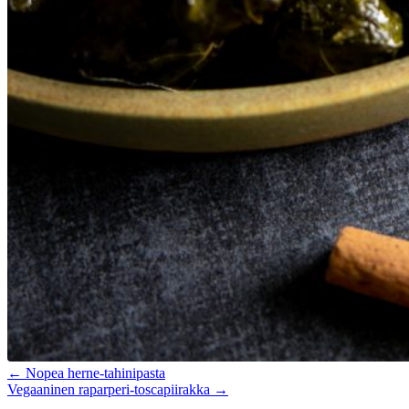
← Nopea herne-tahinipasta
Vegaaninen raparperi-toscapiirakka →