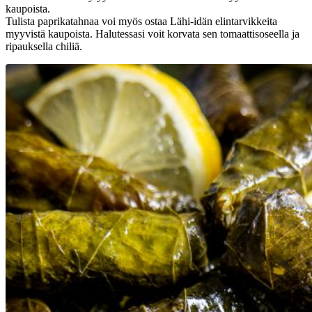
kaupoista.
Tulista paprikatahnaa voi myös ostaa Lähi-idän elintarvikkeita
myyvistä kaupoista. Halutessasi voit korvata sen tomaattisoseella ja
ripauksella chiliä.