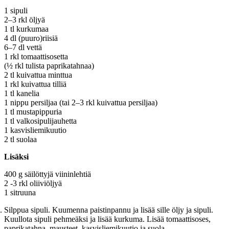
1 sipuli
2–3 rkl öljyä
1 tl kurkumaa
4 dl (puuro)riisiä
6–7 dl vettä
1 rkl tomaattisosetta
(½ rkl tulista paprikatahnaa)
2 tl kuivattua minttua
1 rkl kuivattua tilliä
1 tl kanelia
1 nippu persiljaa (tai 2–3 rkl kuivattua persiljaa)
1 tl mustapippuria
1 tl valkosipulijauhetta
1 kasvisliemikuutio
2 tl suolaa
Lisäksi
400 g säilöttyjä viininlehtiä
2 -3 rkl oliiviöljyä
1 sitruuna
Silppua sipuli. Kuumenna paistinpannu ja lisää sille öljy ja sipuli.
Kuullota sipuli pehmeäksi ja lisää kurkuma. Lisää tomaattisoses,
paprikatahna, mausteet, kasvisliemikuutio ja suola.