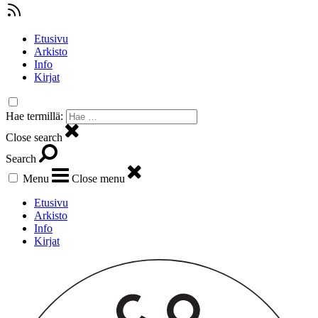
Etusivu
Arkisto
Info
Kirjat
Hae termillä:
Close search
Search
Menu
Close menu
Etusivu
Arkisto
Info
Kirjat