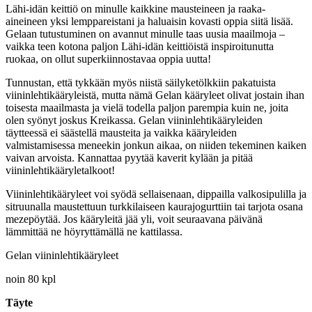
Lähi-idän keittiö on minulle kaikkine mausteineen ja raaka-
aineineen yksi lemppareistani ja haluaisin kovasti oppia siitä lisää.
Gelaan tutustuminen on avannut minulle taas uusia maailmoja –
vaikka teen kotona paljon Lähi-idän keittiöistä inspiroitunutta
ruokaa, on ollut superkiinnostavaa oppia uutta!
Tunnustan, että tykkään myös niistä säilyketölkkiin pakatuista
viininlehtikääryleistä, mutta nämä Gelan kääryleet olivat jostain ihan
toisesta maailmasta ja vielä todella paljon parempia kuin ne, joita
olen syönyt joskus Kreikassa. Gelan viininlehtikääryleiden
täytteessä ei säästellä mausteita ja vaikka kääryleiden
valmistamisessa meneekin jonkun aikaa, on niiden tekeminen kaiken
vaivan arvoista. Kannattaa pyytää kaverit kylään ja pitää
viininlehtikääryletalkoot!
Viininlehtikääryleet voi syödä sellaisenaan, dippailla valkosipulilla ja
sitruunalla maustettuun turkkilaiseen kaurajogurttiin tai tarjota osana
mezepöytää. Jos kääryleitä jää yli, voit seuraavana päivänä
lämmittää ne höyryttämällä ne kattilassa.
Gelan viininlehtikääryleet
noin 80 kpl
Täyte