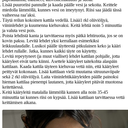
Lisää puuroriisi pannulle ja kaada päälle vesi ja sekoita. Keittele
miedolla lämmöllä, kunnes vesi on imeytynyt. Riisi saa jäädä tässä
vaiheessa raa’aksi.
Täytä reilun kokoinen kattila vedellä. Lisää1 rkl oliiviöljyä,
viininlehdet ja kuumenna kiehuvaksi. Keitä lehtiä noin 5 minuuttia
ja valuta vesi pois.
Poista lehdistä kanta ja tarvittaessa myös pätkä lehtiruotia, jos se on
kovin paksu. Levitä lehdet yksi kerrallaan esimerkiksi
leikkuulaudalle. Lusikoi päälle täytteestä pitkulainen keko ja kääri
lehdet rullalle. Jatka, kunnes kaikki täyte on käytetty.
Levitä repeytyneet (ja muut vialliset) lehdet kattilan pohjalle, jotta
kääryleet eivät tartu kiinni. Asettele kääryleet taitekohta alaspäin
kattilaan. Kaada kattila täyteen kiehuvaa vettä niin, että kääryleet
peittyvät kokonaan. Lisää kattilaan vielä muutama sitruunaviipale
sekä 2 rkl oliiviöljyä. Laita viininlehtikääryleiden päälle painoksi
hieman kattilaa pienempi lautanen, jotta kääryleet pitävät muotonsa
keitettäessä.
Keitä kääryleitä matalalla lämmöllä kannen alla noin 35-45
minuuttia tai kunnes riisi on kypsää. Lisää kattilaan tarvittaessa vettä
keittämisen aikana.