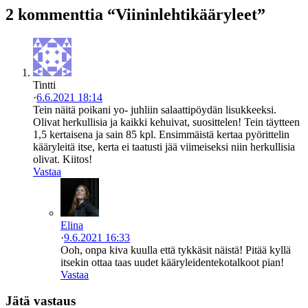
2 kommenttia “Viininlehtikääryleet”
Tintti
·
6.6.2021 18:14
Tein näitä poikani yo- juhliin salaattipöydän lisukkeeksi.
Olivat herkullisia ja kaikki kehuivat, suosittelen! Tein täytteen
1,5 kertaisena ja sain 85 kpl. Ensimmäistä kertaa pyörittelin
kääryleitä itse, kerta ei taatusti jää viimeiseksi niin herkullisia
olivat. Kiitos!
Vastaa
Elina
·
9.6.2021 16:33
Ooh, onpa kiva kuulla että tykkäsit näistä! Pitää kyllä
itsekin ottaa taas uudet kääryleidentekotalkoot pian!
Vastaa
Jätä vastaus