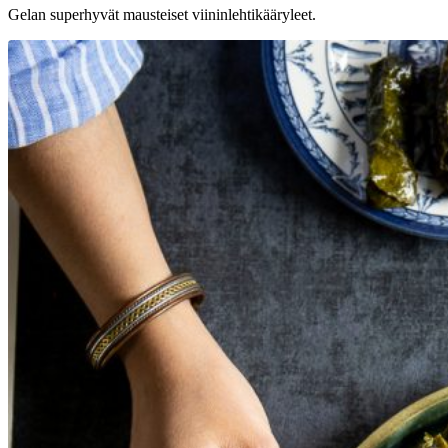
Gelan superhyvät mausteiset viininlehtikääryleet.