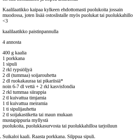
Kaalilaatikko kaipaa kylkeen ehdottomasti puolukoita jossain
muodossa, joten lisää ostoslistalle myös puolukat tai puolukkahillo
<3
kaalilaatikko paistinpannulla
4 annosta
400 g kaalia
1 porkkana
1 sipuli
2 rkl rypsiöljyä
2 dl (tummaa) soijarouhetta
2 dl ruokakauraa tai pikariisiä*
noin 6-7 dl vettä + 2 rkl kasvisfondia
2 rkl tummaa siirappia
2 tl kuivattua timjamia
1 tl kuivattua meiramia
1 ti sipulijauhetta
2 tl soijakastiketta tai maun mukaan
mustapippuria myllystä
puolukoita, puolukkasurvosta tai puolukkahilloa tarjoiluun
Suikaloi kaali. Raasta porkkana. Silppua sipuli.