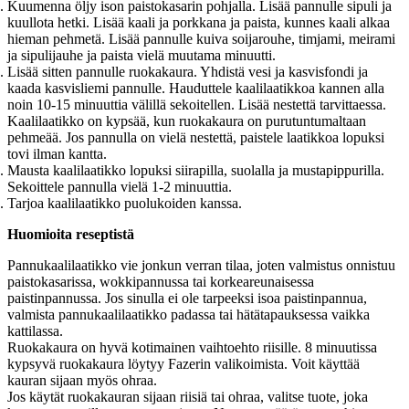
Kuumenna öljy ison paistokasarin pohjalla. Lisää pannulle sipuli ja
kuullota hetki. Lisää kaali ja porkkana ja paista, kunnes kaali alkaa
hieman pehmetä. Lisää pannulle kuiva soijarouhe, timjami, meirami
ja sipulijauhe ja paista vielä muutama minuutti.
Lisää sitten pannulle ruokakaura. Yhdistä vesi ja kasvisfondi ja
kaada kasvisliemi pannulle. Hauduttele kaalilaatikkoa kannen alla
noin 10-15 minuuttia välillä sekoitellen. Lisää nestettä tarvittaessa.
Kaalilaatikko on kypsää, kun ruokakaura on purutuntumaltaan
pehmeää. Jos pannulla on vielä nestettä, paistele laatikkoa lopuksi
tovi ilman kantta.
Mausta kaalilaatikko lopuksi siirapilla, suolalla ja mustapippurilla.
Sekoittele pannulla vielä 1-2 minuuttia.
Tarjoa kaalilaatikko puolukoiden kanssa.
Huomioita reseptistä
Pannukaalilaatikko vie jonkun verran tilaa, joten valmistus onnistuu
paistokasarissa, wokkipannussa tai korkeareunaisessa
paistinpannussa. Jos sinulla ei ole tarpeeksi isoa paistinpannua,
valmista pannukaalilaatikko padassa tai hätätapauksessa vaikka
kattilassa.
Ruokakaura on hyvä kotimainen vaihtoehto riisille. 8 minuutissa
kypsyvä ruokakaura löytyy Fazerin valikoimista. Voit käyttää
kauran sijaan myös ohraa.
Jos käytät ruokakauran sijaan riisiä tai ohraa, valitse tuote, joka