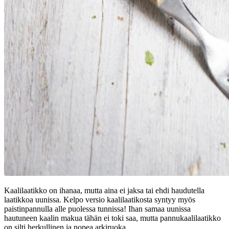
Kaalilaatikko on ihanaa, mutta aina ei jaksa tai ehdi haudutella
laatikkoa uunissa. Kelpo versio kaalilaatikosta syntyy myös
paistinpannulla alle puolessa tunnissa! Ihan samaa uunissa
hautuneen kaalin makua tähän ei toki saa, mutta pannukaalilaatikko
on silti herkullinen ja nopea arkiruoka.