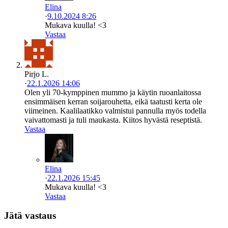
Elina
·
9.10.2024 8:26
Mukava kuulla! <3
Vastaa
Pirjo L.
·
22.1.2026 14:06
Olen yli 70-kymppinen mummo ja käytin ruoanlaitossa
ensimmäisen kerran soijarouhetta, eikä taatusti kerta ole
viimeinen. Kaalilaatikko valmistui pannulla myös todella
vaivattomasti ja tuli maukasta. Kiitos hyvästä reseptistä.
Vastaa
Elina
·
22.1.2026 15:45
Mukava kuulla! <3
Vastaa
Jätä vastaus