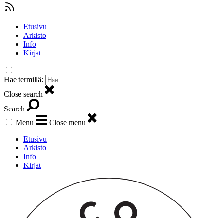
Etusivu
Arkisto
Info
Kirjat
Hae termillä:
Close search
Search
Menu
Close menu
Etusivu
Arkisto
Info
Kirjat