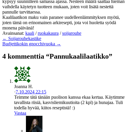
kypsyy suunnilleen samassa ajassa. Nesteen määrä saattaa hieman
vaihdella käytetyn tuotteen mukaan, joten voit lisätä nestettä
pannulle tarvittaessa.
Kaalilaatikon maku vain paranee uudelleenlämmityksen myötä,
joten tämä on erinomainen arkiresepti, jota voi huoletta syödä
monena päivänä!
Avainsanat:
kaali
/
ruokakaura
/
soijarouhe
← Soijarouhekastike
Budjettikokin gnocchivuoka →
4 kommenttia “Pannukaalilaatikko”
Joanna H.
·
7.10.2024 22:15
Teimme tätä tänään puolison kanssa ekaa kertaa. Käytimme
tavallista riisiä, kasvisliemikuutioita (2 kpl) ja hunajaa. Tuli
todella hyvää, kiitos reseptistä! :)
Vastaa