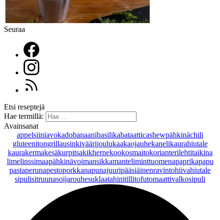
Seuraa
Etsi reseptejä
Hae termillä:
Avainsanat
appelsiini
avokado
banaani
basilika
bataatti
cashewpähkinä
chili
gluteeniton
grillaus
inkivääri
joulu
kaakaojauhe
kaneli
kaurahiutale
kaurakerma
kesäkurpitsa
kikherne
kookosmaito
korianteri
lehtitaikina
lime
linssi
maapähkinävoi
mansikka
manteli
minttu
omena
paprika
papu
pasta
peruna
pesto
porkkana
punajuuri
pääsiäinen
ravintohiivahiutale
sipuli
sitruuna
soijarouhe
suklaa
tahini
tilli
tofu
tomaatti
valkosipuli