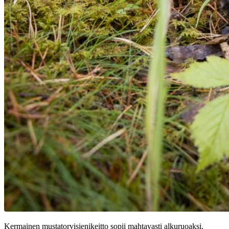
Kermainen mustatorvisienikeitto sopii mahtavasti alkuruoaksi.