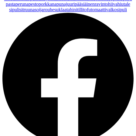
pasta
peruna
pesto
porkkana
punajuuri
pääsiäinen
ravintohiivahiutale
sipuli
sitruuna
soijarouhe
suklaa
tahini
tilli
tofu
tomaatti
valkosipuli