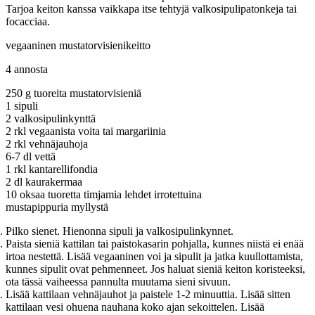
Tarjoa keiton kanssa vaikkapa itse tehtyjä valkosipulipatonkeja tai
focacciaa.
vegaaninen mustatorvisienikeitto
4 annosta
250 g tuoreita mustatorvisieniä
1 sipuli
2 valkosipulinkynttä
2 rkl vegaanista voita tai margariinia
2 rkl vehnäjauhoja
6-7 dl vettä
1 rkl kantarellifondia
2 dl kaurakermaa
10 oksaa tuoretta timjamia lehdet irrotettuina
mustapippuria myllystä
Pilko sienet. Hienonna sipuli ja valkosipulinkynnet.
Paista sieniä kattilan tai paistokasarin pohjalla, kunnes niistä ei enää
irtoa nestettä. Lisää vegaaninen voi ja sipulit ja jatka kuullottamista,
kunnes sipulit ovat pehmenneet. Jos haluat sieniä keiton koristeeksi,
ota tässä vaiheessa pannulta muutama sieni sivuun.
Lisää kattilaan vehnäjauhot ja paistele 1-2 minuuttia. Lisää sitten
kattilaan vesi ohuena nauhana koko ajan sekoittelen. Lisää