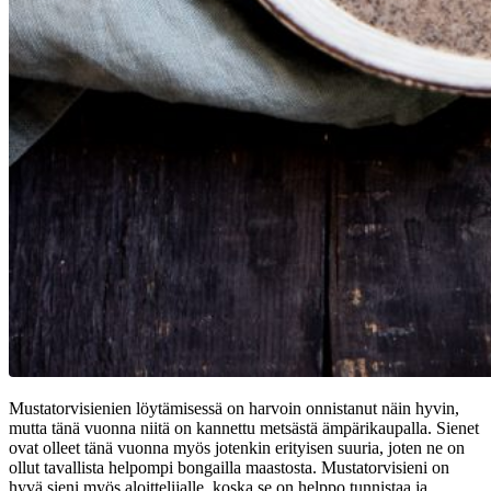
Mustatorvisienien löytämisessä on harvoin onnistanut näin hyvin,
mutta tänä vuonna niitä on kannettu metsästä ämpärikaupalla. Sienet
ovat olleet tänä vuonna myös jotenkin erityisen suuria, joten ne on
ollut tavallista helpompi bongailla maastosta. Mustatorvisieni on
hyvä sieni myös aloittelijalle, koska se on helppo tunnistaa ja