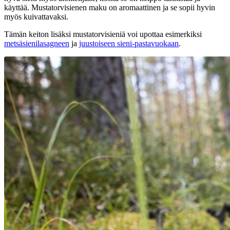
käyttää. Mustatorvisienen maku on aromaattinen ja se sopii hyvin
myös kuivattavaksi.
Tämän keiton lisäksi mustatorvisieniä voi upottaa esimerkiksi
metsäsienilasagneen
ja
juustoiseen sieni-pastavuokaan
.