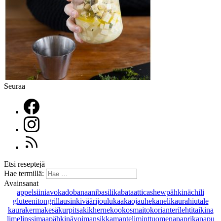
Seuraa
Etsi reseptejä
Hae termillä:
Avainsanat
appelsiini
avokado
banaani
basilika
bataatti
cashewpähkinä
chili
gluteeniton
grillaus
inkivääri
joulu
kaakaojauhe
kaneli
kaurahiutale
kaurakerma
kesäkurpitsa
kikherne
kookosmaito
korianteri
lehtitaikina
lime
linssi
maapähkinävoi
mansikka
manteli
minttu
omena
paprika
papu