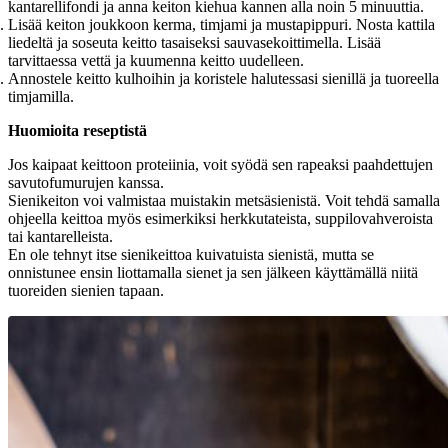
kantarellifondi ja anna keiton kiehua kannen alla noin 5 minuuttia.
Lisää keiton joukkoon kerma, timjami ja mustapippuri. Nosta kattila
liedeltä ja soseuta keitto tasaiseksi sauvasekoittimella. Lisää
tarvittaessa vettä ja kuumenna keitto uudelleen.
Annostele keitto kulhoihin ja koristele halutessasi sienillä ja tuoreella
timjamilla.
Huomioita reseptistä
Jos kaipaat keittoon proteiinia, voit syödä sen rapeaksi paahdettujen
savutofumurujen kanssa.
Sienikeiton voi valmistaa muistakin metsäsienistä. Voit tehdä samalla
ohjeella keittoa myös esimerkiksi herkkutateista, suppilovahveroista
tai kantarelleista.
En ole tehnyt itse sienikeittoa kuivatuista sienistä, mutta se
onnistunee ensin liottamalla sienet ja sen jälkeen käyttämällä niitä
tuoreiden sienien tapaan.