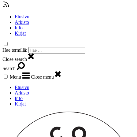
Etusivu
Arkisto
Info
Kirjat
Hae termillä:
Close search
Search
Menu
Close menu
Etusivu
Arkisto
Info
Kirjat