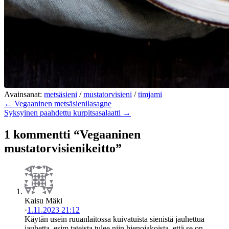
Avainsanat:
metsäsieni
/
mustatorvisieni
/
timjami
← Vegaaninen metsäsienilasagne
Syksyinen paahdettu kurpitsasalaatti →
1 kommentti “Vegaaninen
mustatorvisienikeitto”
Kaisu Mäki
·
1.11.2023 21:12
Käytän usein ruuanlaitossa kuivatuista sienistä jauhettua
jauhetta, esim tateista tulee niin hienojakoista, että se on