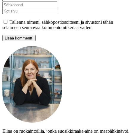
Tallenna nimeni, sähköpostiosoitteeni ja sivustoni tähän
selaimeen seuraavaa kommentointikertaa varten.
Elina on ruokaintoilija, jonka suosikkiraaka-aine on maapähkinävoi.