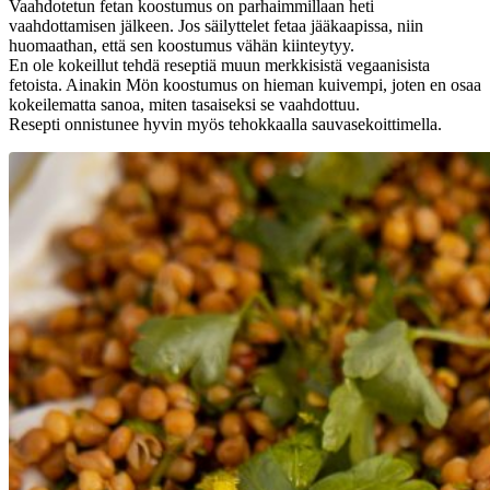
Vaahdotetun fetan koostumus on parhaimmillaan heti
vaahdottamisen jälkeen. Jos säilyttelet fetaa jääkaapissa, niin
huomaathan, että sen koostumus vähän kiinteytyy.
En ole kokeillut tehdä reseptiä muun merkkisistä vegaanisista
fetoista. Ainakin Mön koostumus on hieman kuivempi, joten en osaa
kokeilematta sanoa, miten tasaiseksi se vaahdottuu.
Resepti onnistunee hyvin myös tehokkaalla sauvasekoittimella.