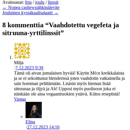
Avainsanat:
feta
/
joulu
/
linssit
← Nopea cashewpähkinälevite
Jouluinen kyssäkaalisalaatti →
8 kommenttia “Vaahdotettu vegefeta ja
sitruuna-yrttilinssit”
Milja
·
7.12.2023 9:39
Tämä oli aivan jumalaisen hyvää! Käytin Mö:n kreikkalaista
ja se ei sekoittunut blenderissä joten vaahdotin vatkaimella ja
sain homman pelittämään. Lisäsin myös hieman lisää
sitruunaa ja öljyä ja Ah! Upposi myös puolisoon joka ei
niinkään ole aina vegaaniruokien ystävä. Kiitos reseptistä!
Vastaa
Elina
·
27.12.2023 14:16