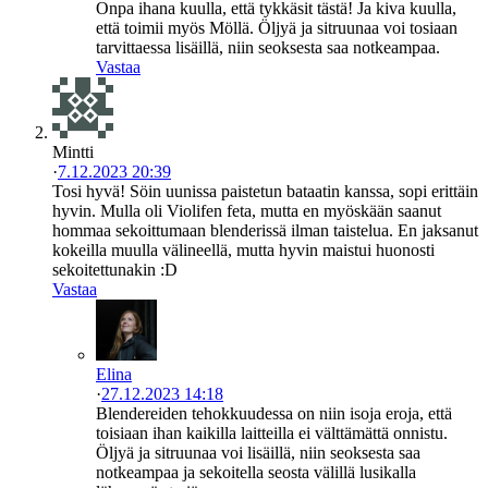
Onpa ihana kuulla, että tykkäsit tästä! Ja kiva kuulla,
että toimii myös Möllä. Öljyä ja sitruunaa voi tosiaan
tarvittaessa lisäillä, niin seoksesta saa notkeampaa.
Vastaa
Mintti
·
7.12.2023 20:39
Tosi hyvä! Söin uunissa paistetun bataatin kanssa, sopi erittäin
hyvin. Mulla oli Violifen feta, mutta en myöskään saanut
hommaa sekoittumaan blenderissä ilman taistelua. En jaksanut
kokeilla muulla välineellä, mutta hyvin maistui huonosti
sekoitettunakin :D
Vastaa
Elina
·
27.12.2023 14:18
Blendereiden tehokkuudessa on niin isoja eroja, että
toisiaan ihan kaikilla laitteilla ei välttämättä onnistu.
Öljyä ja sitruunaa voi lisäillä, niin seoksesta saa
notkeampaa ja sekoitella seosta välillä lusikalla