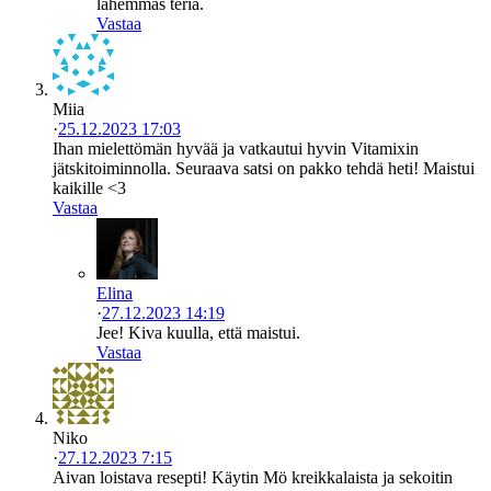
lähemmäs teriä.
Vastaa
Miia
·
25.12.2023 17:03
Ihan mielettömän hyvää ja vatkautui hyvin Vitamixin
jätskitoiminnolla. Seuraava satsi on pakko tehdä heti! Maistui
kaikille <3
Vastaa
Elina
·
27.12.2023 14:19
Jee! Kiva kuulla, että maistui.
Vastaa
Niko
·
27.12.2023 7:15
Aivan loistava resepti! Käytin Mö kreikkalaista ja sekoitin