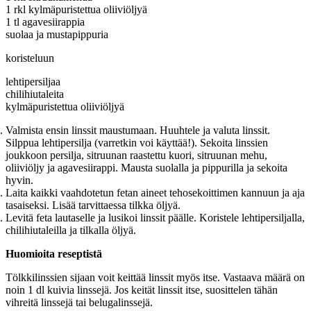
1 rkl kylmäpuristettua oliiviöljyä
1 tl agavesiirappia
suolaa ja mustapippuria
koristeluun
lehtipersiljaa
chilihiutaleita
kylmäpuristettua oliiviöljyä
Valmista ensin linssit maustumaan. Huuhtele ja valuta linssit.
Silppua lehtipersilja (varretkin voi käyttää!). Sekoita linssien
joukkoon persilja, sitruunan raastettu kuori, sitruunan mehu,
oliiviöljy ja agavesiirappi. Mausta suolalla ja pippurilla ja sekoita
hyvin.
Laita kaikki vaahdotetun fetan aineet tehosekoittimen kannuun ja aja
tasaiseksi. Lisää tarvittaessa tilkka öljyä.
Levitä feta lautaselle ja lusikoi linssit päälle. Koristele lehtipersiljalla,
chilihiutaleilla ja tilkalla öljyä.
Huomioita reseptistä
Tölkkilinssien sijaan voit keittää linssit myös itse. Vastaava määrä on
noin 1 dl kuivia linssejä. Jos keität linssit itse, suosittelen tähän
vihreitä linssejä tai belugalinssejä.