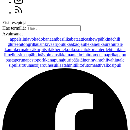
Etsi reseptejä
Hae termillä:
Avainsanat
appelsiini
avokado
banaani
basilika
bataatti
cashewpähkinä
chili
gluteeniton
grillaus
inkivääri
joulu
kaakaojauhe
kaneli
kaurahiutale
kaurakerma
kesäkurpitsa
kikherne
kookosmaito
korianteri
lehtitaikina
lime
linssi
maapähkinävoi
mansikka
manteli
minttu
omena
paprika
papu
pasta
peruna
pesto
porkkana
punajuuri
pääsiäinen
ravintohiivahiutale
sipuli
sitruuna
soijarouhe
suklaa
tahini
tilli
tofu
tomaatti
valkosipuli