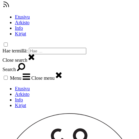
Etusivu
Arkisto
Info
Kirjat
Hae termillä:
Close search
Search
Menu
Close menu
Etusivu
Arkisto
Info
Kirjat