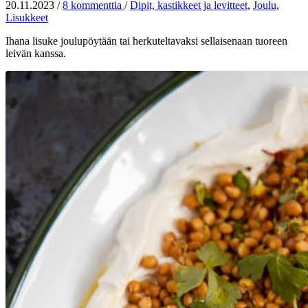
20.11.2023
/
8 kommenttia
/
Dipit, kastikkeet ja levitteet
,
Joulu
,
Lisukkeet
Ihana lisuke joulupöytään tai herkuteltavaksi sellaisenaan tuoreen
leivän kanssa.