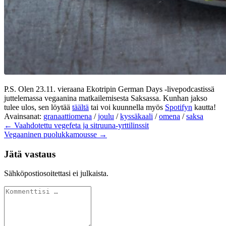
P.S. Olen 23.11. vieraana Ekotripin German Days -livepodcastissä
juttelemassa vegaanina matkailemisesta Saksassa. Kunhan jakso
tulee ulos, sen löytää
täältä
tai voi kuunnella myös
Spotifyn
kautta!
Avainsanat:
granaattiomena
/
joulu
/
kyssäkaali
/
omena
/
saksa
← Vaahdotettu vegefeta ja sitruuna-yrttilinssit
Vegaaninen puolukkamousse →
Jätä vastaus
Sähköpostiosoitettasi ei julkaista.