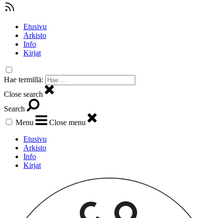
Etusivu
Arkisto
Info
Kirjat
Hae termillä:
Close search
Search
Menu
Close menu
Etusivu
Arkisto
Info
Kirjat