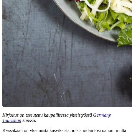
Kirjoitus on toteutettu kaupallisessa yhteistyössä
Germany
Tourismin
kanssa.
Kyssäkaali on yksi niistä kasviksista, joista pidän tosi paljon, mutta