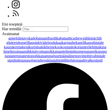
Etsi reseptejä
Hae termillä:
Avainsanat
appelsiini
avokado
banaani
basilika
bataatti
cashewpähkinä
chili
gluteeniton
grillaus
inkivääri
joulu
kaakaojauhe
kaneli
kaurahiutale
kaurakerma
kesäkurpitsa
kikherne
kookosmaito
korianteri
lehtitaikina
lime
linssi
maapähkinävoi
mansikka
manteli
minttu
omena
paprika
papu
pasta
peruna
pesto
porkkana
punajuuri
pääsiäinen
ravintohiivahiutale
sipuli
sitruuna
soijarouhe
suklaa
tahini
tilli
tofu
tomaatti
valkosipuli