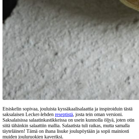
Etsiskelin sopivaa, jouluista kyssäkaalisalaattia ja inspiroiduin tästä
saksalaisen Lecker-lehden
reseptistä
, josta tein oman versioni.
Saksalaisissa salaatinkastikkeissa on usein kunnolla öljyä, joten otin
siitä tähänkin salaattiin mallia. Salaatista tuli raikas, mutta samalla
täyteläinen! Tämä on ihana lisuke joulupöytään ja sopii mainiosti
muiden jouluruokien kaveriksi.