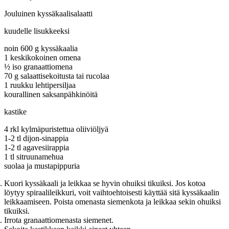
Jouluinen kyssäkaalisalaatti
kuudelle lisukkeeksi
noin 600 g kyssäkaalia
1 keskikokoinen omena
½ iso granaattiomena
70 g salaattisekoitusta tai rucolaa
1 ruukku lehtipersiljaa
kourallinen saksanpähkinöitä
kastike
4 rkl kylmäpuristettua oliiviöljyä
1-2 tl dijon-sinappia
1-2 tl agavesiirappia
1 tl sitruunamehua
suolaa ja mustapippuria
Kuori kyssäkaali ja leikkaa se hyvin ohuiksi tikuiksi. Jos kotoa
löytyy spiraalileikkuri, voit vaihtoehtoisesti käyttää sitä kyssäkaalin
leikkaamiseen. Poista omenasta siemenkota ja leikkaa sekin ohuiksi
tikuiksi.
Irrota granaattiomenasta siemenet.