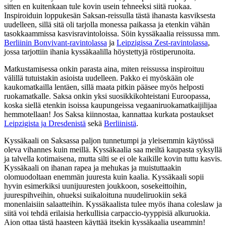
sitten en kuitenkaan tule kovin usein tehneeksi siitä ruokaa.
Inspiroiduin loppukesän Saksan-reissulla tästä ihanasta kasviksesta
uudelleen, sillä sitä oli tarjolla monessa paikassa ja etenkin vähän
tasokkaammissa kasvisravintoloissa. Söin kyssäkaalia reissussa mm.
Berliinin Bonvivant-ravintolassa
ja
Leipzigissa Zest-ravintolassa
,
jossa tarjottiin ihania kyssäkaalilla höystettyjä röstiperunoita.
Matkustamisessa onkin parasta aina, miten reissussa inspiroituu
välillä tutuistakin asioista uudelleen. Pakko ei myöskään ole
kaukomatkailla lentäen, sillä maata pitkin pääsee myös helposti
ruokamatkalle. Saksa onkin yksi suosikkikohteistani Euroopassa,
koska siellä etenkin isoissa kaupungeissa vegaaniruokamatkaijilijaa
hemmotellaan! Jos Saksa kiinnostaa, kannattaa kurkata postaukset
Leipzigista ja Dresdenistä
sekä
Berliinistä
.
Kyssäkaali on Saksassa paljon tunnetumpi ja yleisemmin käytössä
oleva vihannes kuin meillä. Kyssäkaalia saa meiltä kaupasta syksyllä
ja talvella kotimaisena, mutta silti se ei ole kaikille kovin tuttu kasvis.
Kyssäkaali on ihanan rapea ja mehukas ja muistuttaakin
olomuodoltaan enemmän juuresta kuin kaalia. Kyssäkaali sopii
hyvin esimerkiksi uunijuuresten joukkoon, sosekeittoihin,
juurespihveihin, ohueksi suikaloituna nuudeliruokiin sekä
monenlaisiin salaatteihin. Kyssäkaalista tulee myös ihana coleslaw ja
siitä voi tehdä erilaisia herkullisia carpaccio-tyyppisiä alkuruokia.
Aion ottaa tästä haasteen käyttää itsekin kyssäkaalia useammin!