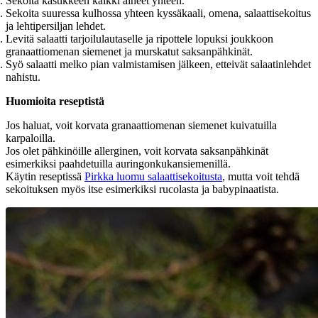
Sekoita kastikkeen kaikki aineet yhteen.
Sekoita suuressa kulhossa yhteen kyssäkaali, omena, salaattisekoitus
ja lehtipersiljan lehdet.
Levitä salaatti tarjoilulautaselle ja ripottele lopuksi joukkoon
granaattiomenan siemenet ja murskatut saksanpähkinät.
Syö salaatti melko pian valmistamisen jälkeen, etteivät salaatinlehdet
nahistu.
Huomioita reseptistä
Jos haluat, voit korvata granaattiomenan siemenet kuivatuilla
karpaloilla.
Jos olet pähkinöille allerginen, voit korvata saksanpähkinät
esimerkiksi paahdetuilla auringonkukansiemenillä.
Käytin reseptissä
Pirkka luomu salaattisekoitusta
, mutta voit tehdä
sekoituksen myös itse esimerkiksi rucolasta ja babypinaatista.