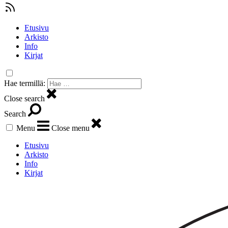
Etusivu
Arkisto
Info
Kirjat
Hae termillä:
Close search
Search
Menu
Close menu
Etusivu
Arkisto
Info
Kirjat