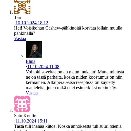
Taru
·
10.10.2024 18:12
Hei! Voisikohan Cashew-pähkinöitä korvata jollain muulla
pähkinällä?
Vastaa
Elina
·
11.10.2024 11:08
Voi toki soveltaa oman maun mukaan! Mutta minusta
ne on tässä parhaita, koska niiden koostumus on niin
kermainen. Alkuperäisessä reseptissä on käytetty
manteleita, joten mikä ettei esimerkiksi nekin käy.
Vastaa
Satu Kontio
·
11.10.2024 15:11
Tästä tuli ihanaa kiitos! Koska annoksesta tuli suuri (sieniä