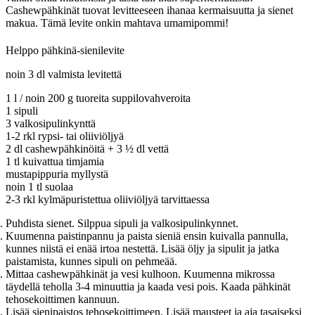
Cashewpähkinät tuovat levitteeseen ihanaa kermaisuutta ja sienet
makua. Tämä levite onkin mahtava umamipommi!
Helppo pähkinä-sienilevite
noin 3 dl valmista levitettä
1 l / noin 200 g tuoreita suppilovahveroita
1 sipuli
3 valkosipulinkynttä
1-2 rkl rypsi- tai oliiviöljyä
2 dl cashewpähkinöitä + 3 ½ dl vettä
1 tl kuivattua timjamia
mustapippuria myllystä
noin 1 tl suolaa
2-3 rkl kylmäpuristettua oliiviöljyä tarvittaessa
Puhdista sienet. Silppua sipuli ja valkosipulinkynnet.
Kuumenna paistinpannu ja paista sieniä ensin kuivalla pannulla,
kunnes niistä ei enää irtoa nestettä. Lisää öljy ja sipulit ja jatka
paistamista, kunnes sipuli on pehmeää.
Mittaa cashewpähkinät ja vesi kulhoon. Kuumenna mikrossa
täydellä teholla 3-4 minuuttia ja kaada vesi pois. Kaada pähkinät
tehosekoittimen kannuun.
Lisää sienipaistos tehosekoittimeen. Lisää mausteet ja aja tasaiseksi