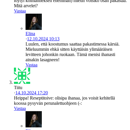
löytyi kolmanneksen enemmän) mietin voisiko osan pakastaa.
Mitä arvelet?
Vastaa
Elina
·
12.10.2024 10:13
Luulen, että koostumus saattaa pakastimessa kärsiä.
Mieluummin ehkä sitten käyttäisin ylimääräisen
levitteen johonkin ruokaan. Tämä menisi ihanasti
ainakin lasagneen!
Vastaa
Tiitu
·
14.10.2024 17:20
Heippa! Reseptitoive: olisipa ihanaa, jos voisit kehitellä
koossa pysyvän perunalettuohjeen (-:
Vastaa