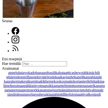
Seuraa
Etsi reseptejä
Hae termillä:
Avainsanat
appelsiini
avokado
banaani
basilika
bataatti
cashewpähkinä
chili
gluteeniton
grillaus
inkivääri
joulu
kaakaojauhe
kaneli
kaurahiutale
kaurakerma
kesäkurpitsa
kikherne
kookosmaito
korianteri
lehtitaikina
lime
linssi
maapähkinävoi
mansikka
manteli
minttu
omena
paprika
papu
pasta
peruna
pesto
porkkana
punajuuri
pääsiäinen
ravintohiivahiutale
sipuli
sitruuna
soijarouhe
suklaa
tahini
tilli
tofu
tomaatti
valkosipuli