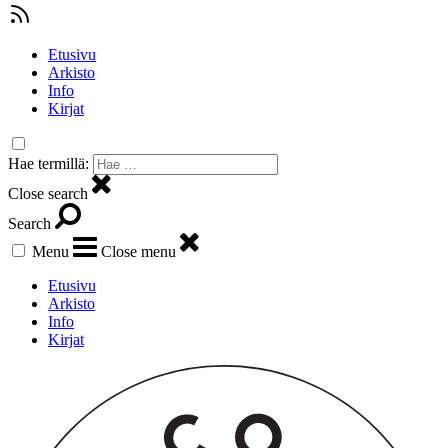
Etusivu
Arkisto
Info
Kirjat
Hae termillä:
Close search
Search
Menu
Close menu
Etusivu
Arkisto
Info
Kirjat