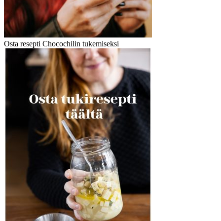
Osta resepti Chocochilin tukemiseksi