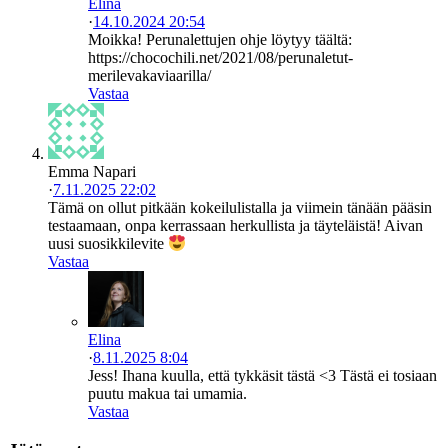
Elina
·
14.10.2024 20:54
Moikka! Perunalettujen ohje löytyy täältä:
https://chocochili.net/2021/08/perunaletut-
merilevakaviaarilla/
Vastaa
Emma Napari
·
7.11.2025 22:02
Tämä on ollut pitkään kokeilulistalla ja viimein tänään pääsin
testaamaan, onpa kerrassaan herkullista ja täyteläistä! Aivan
uusi suosikkilevite
Vastaa
Elina
·
8.11.2025 8:04
Jess! Ihana kuulla, että tykkäsit tästä <3 Tästä ei tosiaan
puutu makua tai umamia.
Vastaa