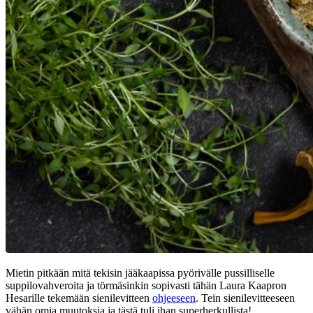
Mietin pitkään mitä tekisin jääkaapissa pyörivälle pussilliselle
suppilovahveroita ja törmäsinkin sopivasti tähän Laura Kaapron
Hesarille tekemään sienilevitteen
ohjeeseen
. Tein sienilevitteeseen
vähän omia muutoksia ja tästä tuli ihan superherkullista!