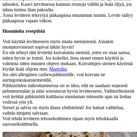
tahnaksi. Kaavi tarvittaessa kannun reunoja välillä ja lisää öljyä, jos
tahna tuntuu liian paksulta.
Anna levitteen tekeytyä jääkaapissa muutaman tunnin. Levite säilyy
jääkaapissa vajaan viikon.
Huomioita reseptistä
Voit käyttää levitteeseen myös muita metsäsieniä. Ainakin
mustatorvisienet sopivat tähän hyvin!
En ole tehnyt tätä levitettä kuivatuista sienistä, joten en osaa sanoa,
miten hyvin se toimii. Jos kokeilet, liota sienet ennen käyttöä ja
valmista sitten muuten ohjeen mukaan. Kuivattujen sienien käytöstä
löydät lisää ohjeita mm.
Martoilta
.
Jos olet allerginen cashewpähkinöille, voit korvata ne
auringonkukansiemenillä.
Pähkinöiden mikrottamisessa on se idea, että ne saadaan nopeasti
pehmenemään ja näin soseutuvat hyvin levitteeseen. Vaihtoehtoisesti
voit keittää pähkinöitä kattilassa muutaman minuutin ajan tai liottaa
vedessä yön yli.
Sienet ja salvia on myös ihana yhdistelmä! Jos haluat vaihtelua,
vaihda timjami salviaan.
Voit tehdä levitteen tehosekoittimen sijaan myös tehokkaalla
sauvasekoittimella.