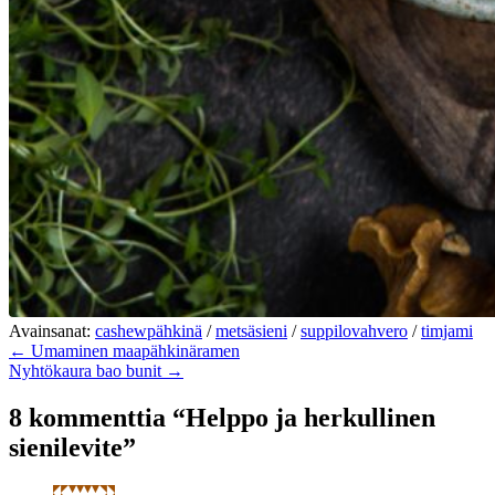
Avainsanat:
cashewpähkinä
/
metsäsieni
/
suppilovahvero
/
timjami
← Umaminen maapähkinäramen
Nyhtökaura bao bunit →
8 kommenttia “Helppo ja herkullinen
sienilevite”